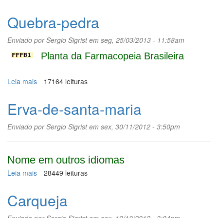
Poejo
Quebra-pedra
Enviado por
Sergio Sigrist
em seg, 25/03/2013 - 11:58am
Planta da Farmacopeia Brasileira
Leia mais
sobre
17164 leituras
Quebra-
pedra
Erva-de-santa-maria
Enviado por
Sergio Sigrist
em sex, 30/11/2012 - 3:50pm
Nome em outros idiomas
Leia mais
sobre
28449 leituras
Erva-
de-
Carqueja
santa-
maria