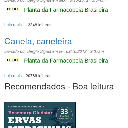
Enviado por
Sergio Sigrist
em sex, 19/10/2012 - 3:04pm
Planta da Farmacopeia Brasileira
Leia mais
sobre
13348 leituras
Carqueja
Canela, caneleira
Enviado por
Sergio Sigrist
em ter, 09/10/2012 - 9:37am
Planta da Farmacopeia Brasileira
Leia mais
sobre
20789 leituras
Canela,
Recomendados - Boa leitura
caneleira