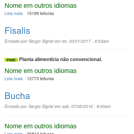
Nome em outros idiomas
Leia mais
sobre
15199 leituras
Abricó-
de-
Fisalis
macaco
Enviado por
Sergio Sigrist
em ter, 03/01/2017 - 8:03am
Planta alimentícia não convencional.
Nome em outros idiomas
Leia mais
sobre
12773 leituras
Fisalis
Bucha
Enviado por
Sergio Sigrist
em sab, 07/05/2016 - 8:00am
Nome em outros idiomas
Leia mais
sobre
26812 leituras