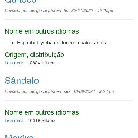
Enviado por
Sergio Sigrist
em ter, 25/01/2022 - 12:05pm
Nome em outros idiomas
Espanhol: yerba del lucero, cuatrocantos
Origem, distribuição
Leia mais
sobre
12824 leituras
Quitoco
Sândalo
Enviado por
Sergio Sigrist
em sex, 13/08/2021 - 9:24am
Nome em outros idiomas
Leia mais
sobre
10319 leituras
Sândalo
Maxixe