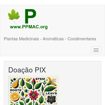
Pular
para
o
conteúdo
principal
Plantas Medicinais - Aromáticas - Condimentares
Toggl
naviga
Doação PIX