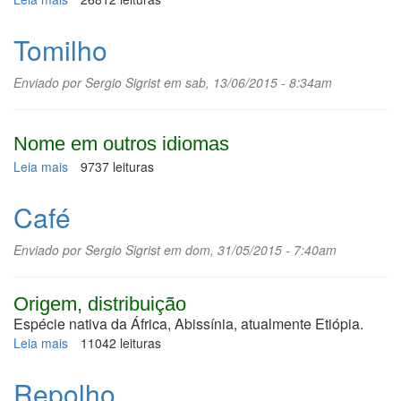
Bucha
Tomilho
Enviado por
Sergio Sigrist
em sab, 13/06/2015 - 8:34am
Nome em outros idiomas
Leia mais
sobre
9737 leituras
Tomilho
Café
Enviado por
Sergio Sigrist
em dom, 31/05/2015 - 7:40am
Origem, distribuição
Espécie
nativa da África,
Abissínia, atualmente
Etiópia.
Leia mais
sobre
11042 leituras
Café
Repolho