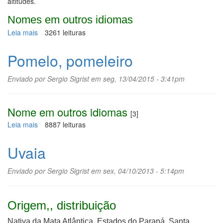
altitudes.
Nomes em outros idiomas
Leia mais
sobre
3261 leituras
Arroz
Pomelo, pomeleiro
Enviado por
Sergio Sigrist
em seg, 13/04/2015 - 3:41pm
Nome em outros idiomas
[3]
Leia mais
sobre
8887 leituras
Pomelo,
pomeleiro
Uvaia
Enviado por
Sergio Sigrist
em sex, 04/10/2013 - 5:14pm
Origem,, distribuição
Nativa da Mata Atlântica, Estados do Paraná, Santa