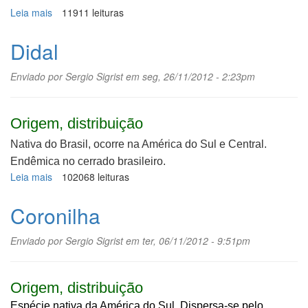
Leia mais
sobre
11911 leituras
Urucum,
urucuzeiro
Didal
Enviado por
Sergio Sigrist
em seg, 26/11/2012 - 2:23pm
Origem, distribuição
Nativa do Brasil, ocorre na América do Sul e Central.
Endêmica no cerrado brasileiro.
Leia mais
sobre
102068 leituras
Didal
Coronilha
Enviado por
Sergio Sigrist
em ter, 06/11/2012 - 9:51pm
Origem, distribuição
Espécie nativa da América do Sul. Dispersa-se pelo