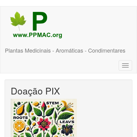
Pular
para
o
conteúdo
principal
Plantas Medicinais - Aromáticas - Condimentares
Toggl
naviga
Doação PIX