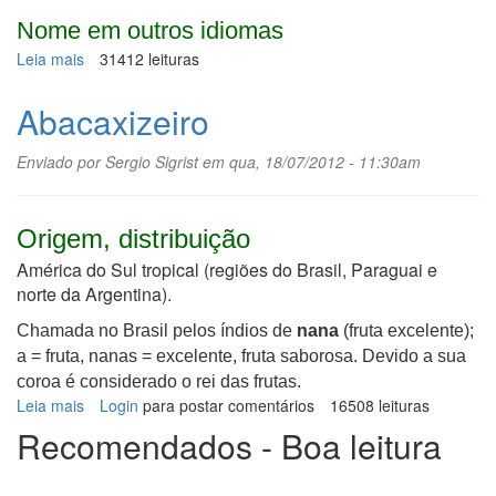
Nome em outros idiomas
Leia mais
sobre
31412 leituras
Caju,
cajueiro
Abacaxizeiro
Enviado por
Sergio Sigrist
em qua, 18/07/2012 - 11:30am
Origem, distribuição
América do Sul tropical (regiões do Brasil, Paraguai e
norte da Argentina).
Chamada no Brasil pelos índios de
nana
(fruta excelente);
a = fruta, nanas = excelente, fruta saborosa. Devido a sua
coroa é considerado o rei das frutas.
Leia mais
sobre
Login
para postar comentários
16508 leituras
Abacaxizeiro
Recomendados - Boa leitura