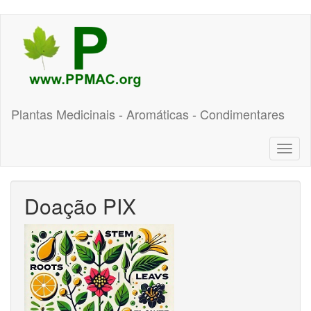
Pular
para
o
conteúdo
principal
Plantas Medicinais - Aromáticas - Condimentares
Toggl
naviga
Doação PIX