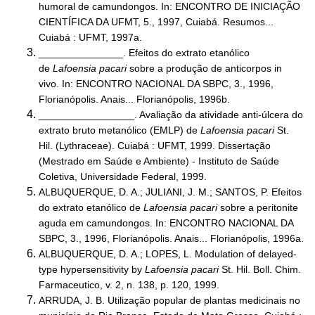
humoral de camundongos. In: ENCONTRO DE INICIAÇÃO
CIENTÍFICA DA UFMT, 5., 1997, Cuiabá. Resumos...
Cuiabá : UFMT, 1997a.
_______________. Efeitos do extrato etanólico
de
Lafoensia pacari
sobre a produção de anticorpos in
vivo. In: ENCONTRO NACIONAL DA SBPC, 3., 1996,
Florianópolis. Anais... Florianópolis, 1996b.
_________________. Avaliação da atividade anti-úlcera do
extrato bruto metanólico (EMLP) de
Lafoensia pacari
St.
Hil. (Lythraceae). Cuiabá : UFMT, 1999. Dissertação
(Mestrado em Saúde e Ambiente) - Instituto de Saúde
Coletiva, Universidade Federal, 1999.
ALBUQUERQUE, D. A.; JULIANI, J. M.; SANTOS, P. Efeitos
do extrato etanólico de
Lafoensia pacari
sobre a peritonite
aguda em camundongos. In: ENCONTRO NACIONAL DA
SBPC, 3., 1996, Florianópolis. Anais... Florianópolis, 1996a.
ALBUQUERQUE, D. A.; LOPES, L. Modulation of delayed-
type hypersensitivity by
Lafoensia pacari
St. Hil. Boll. Chim.
Farmaceutico, v. 2, n. 138, p. 120, 1999.
ARRUDA, J. B. Utilização popular de plantas medicinais no