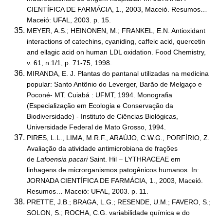
CIENTÍFICA DE FARMÁCIA, 1., 2003, Maceió. Resumos…
Maceió: UFAL, 2003. p. 15.
MEYER, A.S.; HEINONEN, M.; FRANKEL, E.N. Antioxidant
interactions of catechins, cyaniding, caffeic acid, quercetin
and ellagic acid on human LDL oxidation. Food Chemistry,
v. 61, n.1/1, p. 71-75, 1998.
MIRANDA, E. J. Plantas do pantanal utilizadas na medicina
popular: Santo Antônio do Leverger, Barão de Melgaço e
Poconé- MT. Cuiabá : UFMT, 1994. Monografia
(Especialização em Ecologia e Conservação da
Biodiversidade) - Instituto de Ciências Biológicas,
Universidade Federal de Mato Grosso, 1994.
PIRES, L.L.; LIMA, M.R.F.; ARAÚJO, C.W.G.; PORFÍRIO, Z.
Avaliação da atividade antimicrobiana de frações
de
Lafoensia pacari
Saint. Hil – LYTHRACEAE em
linhagens de microrganismos patogênicos humanos. In:
JORNADA CIENTÍFICA DE FARMÁCIA, 1., 2003, Maceió.
Resumos… Maceió: UFAL, 2003. p. 11.
PRETTE, J.B.; BRAGA, L.G.; RESENDE, U.M.; FAVERO, S.;
SOLON, S.; ROCHA, C.G. variabilidade química e do