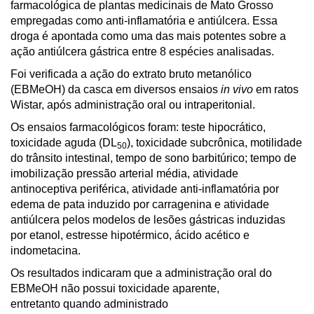
farmacológica de plantas medicinais de Mato Grosso
empregadas como anti-inflamatória e antiúlcera. Essa
droga é apontada como uma das mais potentes sobre a
ação antiúlcera gástrica entre 8 espécies analisadas.
Foi verificada a ação do extrato bruto metanólico
(EBMeOH) da casca em diversos ensaios
in vivo
em ratos
Wistar, após administração oral ou intraperitonial.
Os ensaios farmacológicos foram: teste hipocrático,
toxicidade aguda (DL
), toxicidade subcrônica, motilidade
50
do trânsito intestinal, tempo de sono barbitúrico; tempo de
imobilização pressão arterial média, atividade
antinoceptiva periférica, atividade anti-inflamatória por
edema de pata induzido por carragenina e atividade
antiúlcera pelos modelos de lesões gástricas induzidas
por etanol, estresse hipotérmico, ácido acético e
indometacina.
Os resultados indicaram que a administração oral do
EBMeOH não possui toxicidade aparente,
entretanto quando administrado