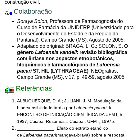
construção civil.
Colaboração
Soraya Solon
, Professora de Farmacognosia do
Curso de Farmácia da UNIDERP (Universidade para
o Desenvolvimento do Estado e da Região do
Pantanal), Campo Grande (MS). Agosto de 2005.
Adaptado do original: BRAGA, L. G.; SOLON, S.
O
gênero
Lafoensia vandeli
: revisão bibliográfica
com ênfase nos aspectos etnobotânicos,
fitoquímicos e farmacológicos de
Lafoensia
pacari
ST. HIL (LYTHRACEAE)
. NEOgrafias,
Campo Grande (MS), v.17, p. 49-59, agosto 2005.
Referências
ALBUQUERQUE, D. A.; JULIANI, J. M. Modulação da
hipersensibilidade tardia por
Lafoensia pacari
. In:
ENCONTRO DE INICIAÇÃO CIENTÍFICA DA UFMT, 5.,
1997, Cuiabá. Resumos... Cuiabá : UFMT, 1997b.
_______________. Efeito do extrato etanólico
de
Lafoensia pacari
(mangava-brava) sobre a resposta