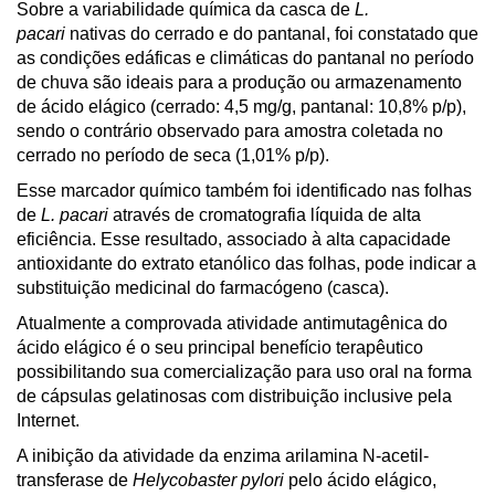
Sobre a variabilidade química da casca de
L.
pacari
nativas do cerrado e do pantanal, foi constatado que
as condições edáficas e climáticas do pantanal no período
de chuva são ideais para a produção ou armazenamento
de ácido elágico (cerrado: 4,5 mg/g, pantanal: 10,8% p/p),
sendo o contrário observado para amostra coletada no
cerrado no período de seca (1,01% p/p).
Esse marcador químico também foi identificado nas folhas
de
L. pacari
através de cromatografia líquida de alta
eficiência. Esse resultado, associado à alta capacidade
antioxidante do extrato etanólico das folhas, pode indicar a
substituição medicinal do farmacógeno (casca).
Atualmente a comprovada atividade antimutagênica do
ácido elágico é o seu principal benefício terapêutico
possibilitando sua comercialização para uso oral na forma
de cápsulas gelatinosas com distribuição inclusive pela
Internet.
A inibição da atividade da enzima arilamina N-acetil-
transferase de
Helycobaster pylori
pelo ácido elágico,