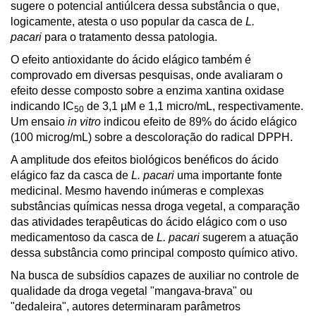
sugere o potencial antiúlcera dessa substância o que,
logicamente, atesta o uso popular da casca de
L.
pacari
para o tratamento dessa patologia.
O efeito antioxidante do ácido elágico também é
comprovado em diversas pesquisas, onde avaliaram o
efeito desse composto sobre a enzima xantina oxidase
indicando IC
de 3,1 µM e 1,1 micro/mL, respectivamente.
50
Um ensaio
in vitro
indicou efeito de 89% do ácido elágico
(100 microg/mL) sobre a descoloração do radical DPPH.
A amplitude dos efeitos biológicos benéficos do ácido
elágico faz da casca de
L. pacari
uma importante fonte
medicinal. Mesmo havendo inúmeras e complexas
substâncias químicas nessa droga vegetal, a comparação
das atividades terapêuticas do ácido elágico com o uso
medicamentoso da casca de
L. pacari
sugerem a atuação
dessa substância como principal composto químico ativo.
Na busca de subsídios capazes de auxiliar no controle de
qualidade da droga vegetal "mangava-brava" ou
"dedaleira", autores determinaram parâmetros