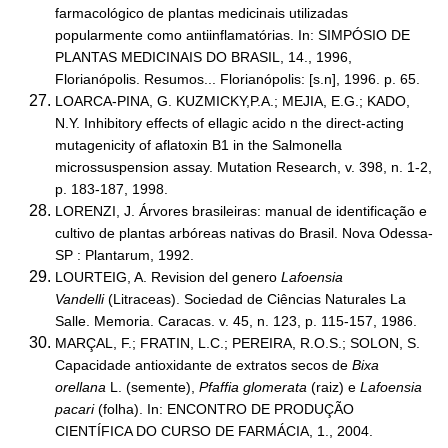
farmacológico de plantas medicinais utilizadas
popularmente como antiinflamatórias. In: SIMPÓSIO DE
PLANTAS MEDICINAIS DO BRASIL, 14., 1996,
Florianópolis. Resumos... Florianópolis: [s.n], 1996. p. 65.
LOARCA-PINA, G. KUZMICKY,P.A.; MEJIA, E.G.; KADO,
N.Y. Inhibitory effects of ellagic acido n the direct-acting
mutagenicity of aflatoxin B1 in the Salmonella
microssuspension assay. Mutation Research, v. 398, n. 1-2,
p. 183-187, 1998.
LORENZI, J. Árvores brasileiras: manual de identificação e
cultivo de plantas arbóreas nativas do Brasil. Nova Odessa-
SP : Plantarum, 1992.
LOURTEIG, A. Revision del genero
Lafoensia
Vandelli
(Litraceas). Sociedad de Ciências Naturales La
Salle. Memoria. Caracas. v. 45, n. 123, p. 115-157, 1986.
MARÇAL, F.; FRATIN, L.C.; PEREIRA, R.O.S.; SOLON, S.
Capacidade antioxidante de extratos secos de
Bixa
orellana
L. (semente),
Pfaffia glomerata
(raiz) e
Lafoensia
pacari
(folha). In: ENCONTRO DE PRODUÇÃO
CIENTÍFICA DO CURSO DE FARMÁCIA, 1., 2004.