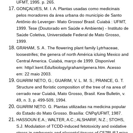
UFMT, 1995. p. 265.
GONÇALVES, M. I. A. Plantas usadas como medicinais
pelos moradores da área urbana do município de Santo
Antônio do Leverger- Mato Grosso/ Brasil. Cuiabá : UFMT,
1999. Tese (Doutorado em Saúde e Ambiente) - Instituto de
Saúde Coletiva, Universidade Federal de Mato Grosso,
1999.
GRAHAM, S. A . The flowering plant family Lytrhaceae,
loosestrifes; the genera of north América icluing Mexico and
Central America. Cuiabá, março de 1999. Disponível
em: http//.kent.Edu/biology/graham/genera.htm. Acesso
em: 22 maio 2003.
GUARIM NETO, G.; GUARIM, V. L. M. S.; PRANCE, G. T.
Structure and floristic composition of the tree of na area of
cerrado near Cuiabá, Mato Grosso, Brasil. Kew Bulletin, v.
49, n. 3, p. 499-509, 1994.
GUARIM NETO. G. Plantas utilizadas na medicina popular
do Estado do Mato Grosso. Brasília: CNPq/UFMT, 1987.
HASSOUN E.A.; WALTER, A.C.; ALSHARIF, N.Z.; STOHS,
S.J. Modulation of TCDD-induced fetotoxicity and oxidative
stress in embryonic and placental tissues of C57BL/6J mice