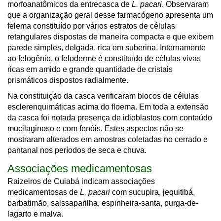
morfoanatômicos da entrecasca de
L. pacari
. Observaram
que a organização geral desse farmacógeno apresenta um
felema constituído por vários estratos de células
retangulares dispostas de maneira compacta e que exibem
parede simples, delgada, rica em suberina. Internamente
ao felogênio, o feloderme é constituído de células vivas
ricas em amido e grande quantidade de cristais
prismáticos dispostos radialmente.
Na constituição da casca verificaram blocos de células
esclerenquimáticas acima do floema. Em toda a extensão
da casca foi notada presença de idioblastos com conteúdo
mucilaginoso e com fenóis. Estes aspectos não se
mostraram alterados em amostras coletadas no cerrado e
pantanal nos períodos de seca e chuva.
Associações medicamentosas
Raizeiros de Cuiabá indicam associações
medicamentosas de
L. pacari
com sucupira, jequitibá,
barbatimão, salssaparilha, espinheira-santa, purga-de-
lagarto e malva.