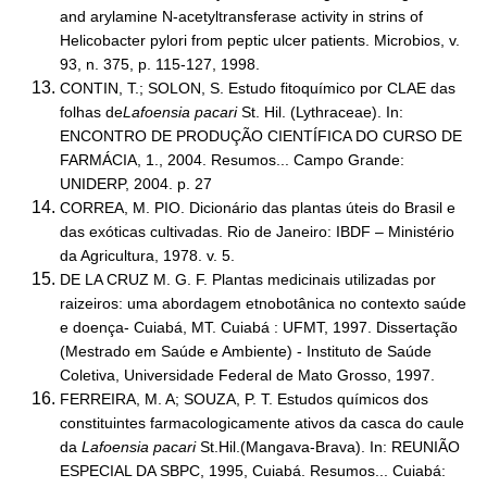
and arylamine N-acetyltransferase activity in strins of
Helicobacter pylori from peptic ulcer patients. Microbios, v.
93, n. 375, p. 115-127, 1998.
CONTIN, T.; SOLON, S. Estudo fitoquímico por CLAE das
folhas de
Lafoensia pacari
St. Hil. (Lythraceae). In:
ENCONTRO DE PRODUÇÃO CIENTÍFICA DO CURSO DE
FARMÁCIA, 1., 2004. Resumos... Campo Grande:
UNIDERP, 2004. p. 27
CORREA, M. PIO. Dicionário das plantas úteis do Brasil e
das exóticas cultivadas. Rio de Janeiro: IBDF – Ministério
da Agricultura, 1978. v. 5.
DE LA CRUZ M. G. F. Plantas medicinais utilizadas por
raizeiros: uma abordagem etnobotânica no contexto saúde
e doença- Cuiabá, MT. Cuiabá : UFMT, 1997. Dissertação
(Mestrado em Saúde e Ambiente) - Instituto de Saúde
Coletiva, Universidade Federal de Mato Grosso, 1997.
FERREIRA, M. A; SOUZA, P. T. Estudos químicos dos
constituintes farmacologicamente ativos da casca do caule
da
Lafoensia pacari
St.Hil.(Mangava-Brava). In: REUNIÃO
ESPECIAL DA SBPC, 1995, Cuiabá. Resumos... Cuiabá: