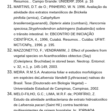
Resumos... Campo Grande: UNIDERP, 2004. p. 16
MARTINS, D.T. de O.; PINHEIRO, W. N. 1996. Avaliação da
atividade dos extratos metanólicos de
Brickelia
pinifolia
(arnica),
Calophyllum
brasiliense
(guanandi),
Dipterix alata
(cumbarú),
Hancornia
speciosa
,
Stryphnodendron adstringens
(babatimão) sobre
o trânsito intestinal. In: EBCONTRO DE INICIAÇÃO
CIENTÍFICA, 4., 1996, Cuiabá. Resumos... Cuiába: UFMT:
MCT/CNPq., 1996. p. 195.
MAZZONETTO, F.; VENDRAMIM, J. Effect of powders from
vegetal species on Acanthscelides obtectus (Say)
(Coleóptera: Bruchidae) in stored bean. Neotrop. Entomol.
v. 32, n.1, p. 145-149, 2003.
MEIRA. R.M.S.A. Anatomia foliar e estudos morfológicos
em espécies de
Lafoensia Vandelli
(Lythraceae) nativas do
Brasil. Tese (Doutorado em Biologia Vegetal) –
Universidade Estadual de Campinas, Campinas, 2002.
MELO-FILHO, G.C.; LIMA, M.R.F. de; PORFÍRIO, Z.
Estudo da atividade antibacteriana de extrato hidroalcoólico
de
Lafoensia pacari
(Saint Hil.) contra bactérias
multiresistentes de origem hospitalar. In: JORNADA