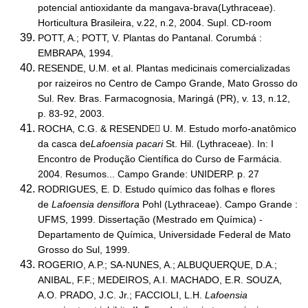
potencial antioxidante da mangava-brava(Lythraceae).
Horticultura Brasileira, v.22, n.2, 2004. Supl. CD-room
POTT, A.; POTT, V. Plantas do Pantanal. Corumbá :
EMBRAPA, 1994.
RESENDE, U.M. et al. Plantas medicinais comercializadas
por raizeiros no Centro de Campo Grande, Mato Grosso do
Sul. Rev. Bras. Farmacognosia, Maringá (PR), v. 13, n.12,
p. 83-92, 2003.
ROCHA, C.G. & RESENDE U. M. Estudo morfo-anatômico
da casca de
Lafoensia pacari
St. Hil. (Lythraceae). In: I
Encontro de Produção Científica do Curso de Farmácia.
2004. Resumos... Campo Grande: UNIDERP. p. 27
RODRIGUES, E. D. Estudo químico das folhas e flores
de
Lafoensia densiflora
Pohl (Lythraceae). Campo Grande :
UFMS, 1999. Dissertação (Mestrado em Química) -
Departamento de Química, Universidade Federal de Mato
Grosso do Sul, 1999.
ROGERIO, A.P.; SA-NUNES, A.; ALBUQUERQUE, D.A.;
ANIBAL, F.F.; MEDEIROS, A.I. MACHADO, E.R. SOUZA,
A.O. PRADO, J.C. Jr.; FACCIOLI, L.H.
Lafoensia