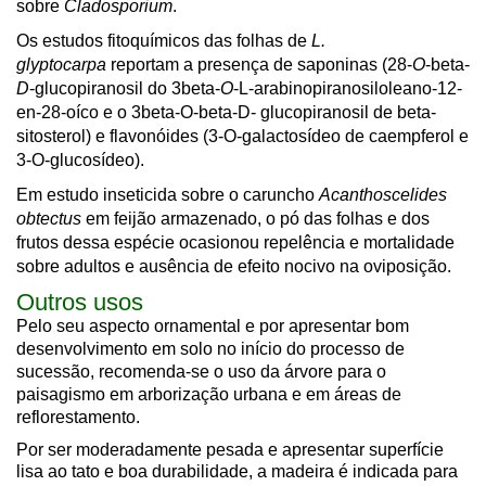
sobre
Cladosporium
.
Os estudos fitoquímicos das folhas de
L.
glyptocarpa
reportam a presença de saponinas (28-
O
-beta-
D
-glucopiranosil do 3beta-
O
-L-arabinopiranosiloleano-12-
en-28-oíco e o 3beta-O-beta-D- glucopiranosil de beta-
sitosterol) e flavonóides (3-O-galactosídeo de caempferol e
3-O-glucosídeo).
Em estudo inseticida sobre o caruncho
Acanthoscelides
obtectus
em feijão armazenado, o pó das folhas e dos
frutos dessa espécie ocasionou repelência e mortalidade
sobre adultos e ausência de efeito nocivo na oviposição.
Outros usos
Pelo seu aspecto ornamental e por apresentar bom
desenvolvimento em solo no início do processo de
sucessão, recomenda-se o uso da árvore para o
paisagismo em arborização urbana e em áreas de
reflorestamento.
Por ser moderadamente pesada e apresentar superfície
lisa ao tato e boa durabilidade, a madeira é indicada para