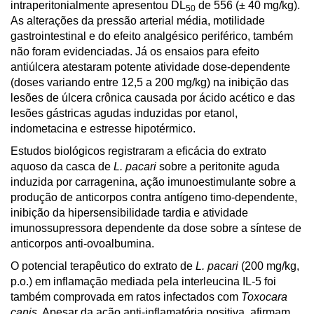
intraperitonialmente apresentou DL
de 556 (± 40 mg/kg).
50
As alterações da pressão arterial média, motilidade
gastrointestinal e do efeito analgésico periférico, também
não foram evidenciadas. Já os ensaios para efeito
antiúlcera atestaram potente atividade dose-dependente
(doses variando entre 12,5 a 200 mg/kg) na inibição das
lesões de úlcera crônica causada por ácido acético e das
lesões gástricas agudas induzidas por etanol,
indometacina e estresse hipotérmico.
Estudos biológicos registraram a eficácia do extrato
aquoso da casca de
L. pacari
sobre a peritonite aguda
induzida por carragenina, ação imunoestimulante sobre a
produção de anticorpos contra antígeno timo-dependente,
inibição da hipersensibilidade tardia e atividade
imunossupressora dependente da dose sobre a síntese de
anticorpos anti-ovoalbumina.
O potencial terapêutico do extrato de
L. pacari
(200 mg/kg,
p.o.) em inflamação mediada pela interleucina IL-5 foi
também comprovada em ratos infectados com
Toxocara
canis
. Apesar da ação anti-inflamatória positiva, afirmam