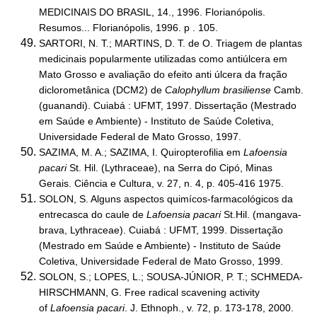
MEDICINAIS DO BRASIL, 14., 1996. Florianópolis.
Resumos... Florianópolis, 1996. p . 105.
SARTORI, N. T.; MARTINS, D. T. de O. Triagem de plantas
medicinais popularmente utilizadas como antiúlcera em
Mato Grosso e avaliação do efeito anti úlcera da fração
diclorometânica (DCM2) de
Calophyllum brasiliense
Camb.
(guanandi). Cuiabá : UFMT, 1997. Dissertação (Mestrado
em Saúde e Ambiente) - Instituto de Saúde Coletiva,
Universidade Federal de Mato Grosso, 1997.
SAZIMA, M. A.; SAZIMA, I. Quiropterofilia em
Lafoensia
pacari
St. Hil. (Lythraceae), na Serra do Cipó, Minas
Gerais. Ciência e Cultura, v. 27, n. 4, p. 405-416 1975.
SOLON, S. Alguns aspectos quimícos-farmacológicos da
entrecasca do caule de
Lafoensia pacari
St.Hil. (mangava-
brava, Lythraceae). Cuiabá : UFMT, 1999. Dissertação
(Mestrado em Saúde e Ambiente) - Instituto de Saúde
Coletiva, Universidade Federal de Mato Grosso, 1999.
SOLON, S.; LOPES, L.; SOUSA-JÚNIOR, P. T.; SCHMEDA-
HIRSCHMANN, G. Free radical scavening activity
of
Lafoensia pacari
. J. Ethnoph., v. 72, p. 173-178, 2000.