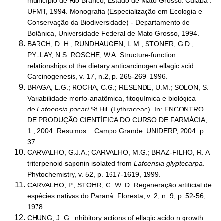
município de Rio Branco, Estado de Mato Grosso. Cuiabá :
UFMT, 1994. Monografia (Especialização em Ecologia e
Conservação da Biodiversidade) - Departamento de
Botânica, Universidade Federal de Mato Grosso, 1994.
BARCH, D. H.; RUNDHAUGEN, L.M.; STONER, G.D.;
PYLLAY, N.S. ROSCHE, W.A. Structure-function
relationships of the dietary anticarcinogen ellagic acid.
Carcinogenesis, v. 17, n.2, p. 265-269, 1996.
BRAGA, L.G.; ROCHA, C.G.; RESENDE, U.M.; SOLON, S.
Variabilidade morfo-anatômica, fitoquímica e biológica
de
Lafoensia pacari
St Hil. (Lythraceae). In: ENCONTRO
DE PRODUÇÃO CIENTÍFICA DO CURSO DE FARMÁCIA,
1., 2004. Resumos... Campo Grande: UNIDERP, 2004. p.
37
CARVALHO, G.J.A.; CARVALHO, M.G.; BRAZ-FILHO, R. A
triterpenoid saponin isolated from
Lafoensia glyptocarpa
.
Phytochemistry, v. 52, p. 1617-1619, 1999.
CARVALHO, P.; STOHR, G. W. D. Regeneração artificial de
espécies nativas do Paraná. Floresta, v. 2, n. 9, p. 52-56,
1978.
CHUNG, J. G. Inhibitory actions of ellagic acido n growth