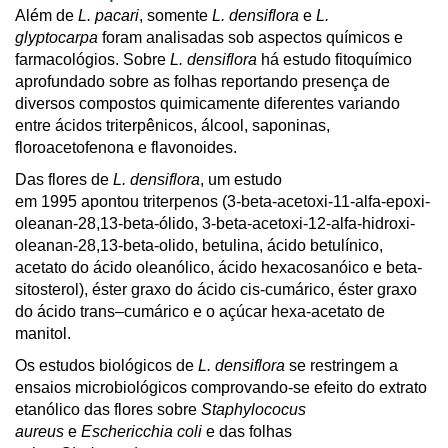
Além de
L. pacari
, somente
L. densiflora
e
L.
glyptocarpa
foram analisadas sob aspectos químicos e
farmacológios. Sobre
L. densiflora
há estudo fitoquímico
aprofundado sobre as folhas reportando presença de
diversos compostos quimicamente diferentes variando
entre ácidos triterpênicos, álcool, saponinas,
floroacetofenona e flavonoides.
Das flores de
L. densiflora
, um estudo
em 1995 apontou triterpenos (3-beta-acetoxi-11-alfa-epoxi-
oleanan-28,13-beta-ólido, 3-beta-acetoxi-12-alfa-hidroxi-
oleanan-28,13-beta-olido, betulina, ácido betulínico,
acetato do ácido oleanólico, ácido hexacosanóico e beta-
sitosterol), éster graxo do ácido cis-cumárico, éster graxo
do ácido trans–cumárico e o açúcar hexa-acetato de
manitol.
Os estudos biológicos de
L. densiflora
se restringem a
ensaios microbiológicos comprovando-se efeito do extrato
etanólico das flores sobre
Staphylococus
aureus
e
Eschericchia coli
e das folhas