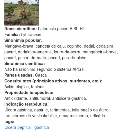
Nome científico:
Lafoensia pacari A.St.-Hil.
Família:
Lythraceae
Sinonímia popular:
Mangava-brava, candeia de caju, copinho, dedal, dedaleira,
pacuri, dedaleira-amarela, louro-da-serra, mangabeira-brava,
pacari, pacari-do-mato, pacuri, pau-de-bicho.
Sinonímia científica:
Não há sinônimo segundo o sistema APG III.
Partes usadas:
Casca
Constituintes (princípios ativos, nutrientes, etc.):
Ácido elágico, taninos.
Propriedade terapêutica:
Antioxidante, antitumoral, antiúlcera gástrica.
Indicação terapêutica:
Úlcera gástrica, gastrite, ferimentos, inflamação do útero,
transtornos da vesícula biliar, emagrecimento, urticária.
tags:
Úlcera péptica - gástrica