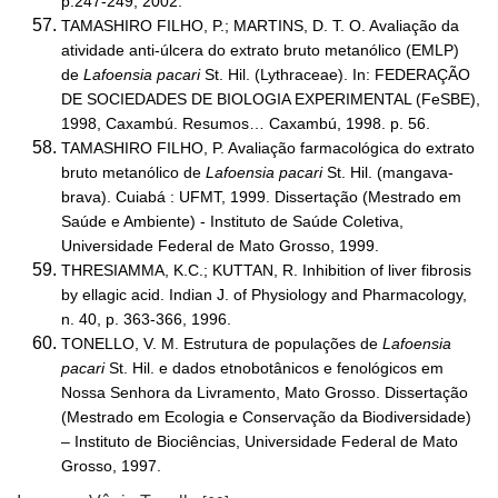
p.247-249, 2002.
TAMASHIRO FILHO, P.; MARTINS, D. T. O. Avaliação da
atividade anti-úlcera do extrato bruto metanólico (EMLP)
de
Lafoensia pacari
St. Hil. (Lythraceae). In: FEDERAÇÃO
DE SOCIEDADES DE BIOLOGIA EXPERIMENTAL (FeSBE),
1998, Caxambú. Resumos… Caxambú, 1998. p. 56.
TAMASHIRO FILHO, P. Avaliação farmacológica do extrato
bruto metanólico de
Lafoensia pacari
St. Hil. (mangava-
brava). Cuiabá : UFMT, 1999. Dissertação (Mestrado em
Saúde e Ambiente) - Instituto de Saúde Coletiva,
Universidade Federal de Mato Grosso, 1999.
THRESIAMMA, K.C.; KUTTAN, R. Inhibition of liver fibrosis
by ellagic acid. Indian J. of Physiology and Pharmacology,
n. 40, p. 363-366, 1996.
TONELLO, V. M. Estrutura de populações de
Lafoensia
pacari
St. Hil. e dados etnobotânicos e fenológicos em
Nossa Senhora da Livramento, Mato Grosso. Dissertação
(Mestrado em Ecologia e Conservação da Biodiversidade)
– Instituto de Biociências, Universidade Federal de Mato
Grosso, 1997.