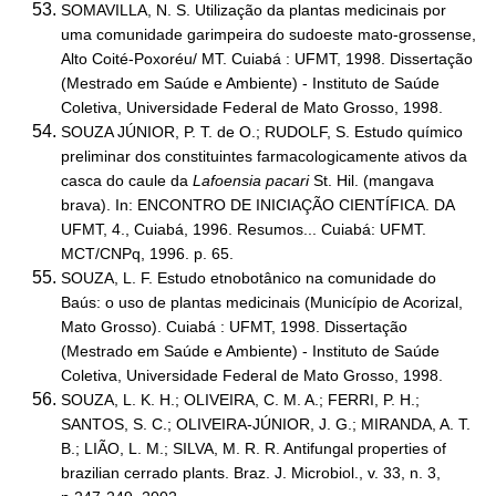
SOMAVILLA, N. S. Utilização da plantas medicinais por
uma comunidade garimpeira do sudoeste mato-grossense,
Alto Coité-Poxoréu/ MT. Cuiabá : UFMT, 1998. Dissertação
(Mestrado em Saúde e Ambiente) - Instituto de Saúde
Coletiva, Universidade Federal de Mato Grosso, 1998.
SOUZA JÚNIOR, P. T. de O.; RUDOLF, S. Estudo químico
preliminar dos constituintes farmacologicamente ativos da
casca do caule da
Lafoensia pacari
St. Hil. (mangava
brava). In: ENCONTRO DE INICIAÇÃO CIENTÍFICA. DA
UFMT, 4., Cuiabá, 1996. Resumos... Cuiabá: UFMT.
MCT/CNPq, 1996. p. 65.
SOUZA, L. F. Estudo etnobotânico na comunidade do
Baús: o uso de plantas medicinais (Município de Acorizal,
Mato Grosso). Cuiabá : UFMT, 1998. Dissertação
(Mestrado em Saúde e Ambiente) - Instituto de Saúde
Coletiva, Universidade Federal de Mato Grosso, 1998.
SOUZA, L. K. H.; OLIVEIRA, C. M. A.; FERRI, P. H.;
SANTOS, S. C.; OLIVEIRA-JÚNIOR, J. G.; MIRANDA, A. T.
B.; LIÃO, L. M.; SILVA, M. R. R. Antifungal properties of
brazilian cerrado plants. Braz. J. Microbiol., v. 33, n. 3,