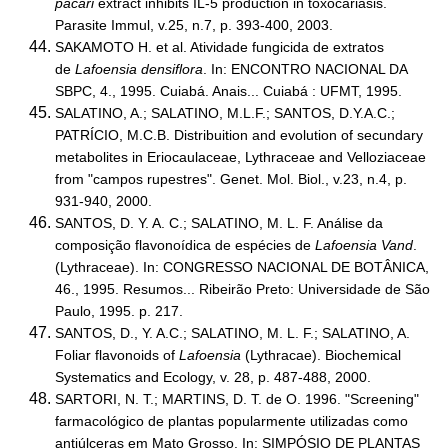
pacari
extract inhibits IL-5 production in toxocariasis.
Parasite Immul, v.25, n.7, p. 393-400, 2003.
SAKAMOTO H. et al. Atividade fungicida de extratos
de
Lafoensia densiflora
. In: ENCONTRO NACIONAL DA
SBPC, 4., 1995. Cuiabá. Anais... Cuiabá : UFMT, 1995.
SALATINO, A.; SALATINO, M.L.F.; SANTOS, D.Y.A.C.;
PATRÍCIO, M.C.B. Distribuition and evolution of secundary
metabolites in Eriocaulaceae, Lythraceae and Velloziaceae
from "campos rupestres". Genet. Mol. Biol., v.23, n.4, p.
931-940, 2000.
SANTOS, D. Y. A. C.; SALATINO, M. L. F. Análise da
composição flavonoídica de espécies de
Lafoensia Vand
.
(Lythraceae). In: CONGRESSO NACIONAL DE BOTÂNICA,
46., 1995. Resumos... Ribeirão Preto: Universidade de São
Paulo, 1995. p. 217.
SANTOS, D., Y. A.C.; SALATINO, M. L. F.; SALATINO, A.
Foliar flavonoids of
Lafoensia
(Lythracae). Biochemical
Systematics and Ecology, v. 28, p. 487-488, 2000.
SARTORI, N. T.; MARTINS, D. T. de O. 1996. "Screening"
farmacológico de plantas popularmente utilizadas como
antiúlceras em Mato Grosso. In: SIMPÓSIO DE PLANTAS