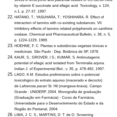
by vitamin E succinate and ellagic acid. Toxicology, v. 124,
n.1, p. 27-37, 1997.
HATANO, T.; YASUHARA, T.; YOSHIHARA, R. Effect of
interaction of tannins with co-existing substances. VII.
Inhibitory effects of tannins related polyphenols on xanthine
oxidase. Chemical and Pharmaceutical Bulletin, v. 38, n. 5,
p. 1224-1229, 1989.
HOEHNE, F. C. Plantas e substâncias vegetais tóxicas e
medicinais. São Paulo : Dep. Botânica de SP, 1978.
KAUR, S.; GROVER, I.S.; KUMAR, S. Antimutagenic
potential of ellagic acid isolated from Terminalia arjuna.
Indian J. of Experimental Biol., v. 35, p. 478-482, 1997.
LAGO, K.M. Estudos preliminares sobre o potencial
toxicológico do extrato aquoso (macerado e decocto)
de
Lafoensia pacari
St. Hil (mangava-brava). Campo
Grande : UNIDERP, 2004. Monografia de graduação
(Graduação em Farmácia) - Curso de Farmácia,
Universidade para o Desenvolvimento do Estado e da
Região do Pantanal, 2004.
LIMA, J. C. S.; MARTINS, D. T. de O. Screening