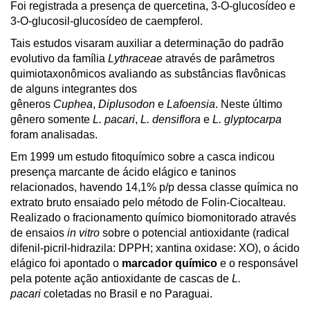
Foi registrada a presença de quercetina, 3-O-glucosídeo e
3-O-glucosil-glucosídeo de caempferol.
Tais estudos visaram auxiliar a determinação do padrão
evolutivo da família
Lythraceae
através de parâmetros
quimiotaxonômicos avaliando as substâncias flavônicas
de alguns integrantes dos
gêneros
Cuphea
,
Diplusodon
e
Lafoensia
. Neste último
gênero somente
L. pacari
,
L. densiflora
e
L. glyptocarpa
foram analisadas.
Em 1999 um estudo fitoquímico sobre a casca indicou
presença marcante de ácido elágico e taninos
relacionados, havendo 14,1% p/p dessa classe química no
extrato bruto ensaiado pelo método de Folin-Ciocalteau.
Realizado o fracionamento químico biomonitorado através
de ensaios
in vitro
sobre o potencial antioxidante (radical
difenil-picril-hidrazila: DPPH; xantina oxidase: XO), o ácido
elágico foi apontado o
marcador químico
e o responsável
pela potente ação antioxidante de cascas de
L.
pacari
coletadas no Brasil e no Paraguai.