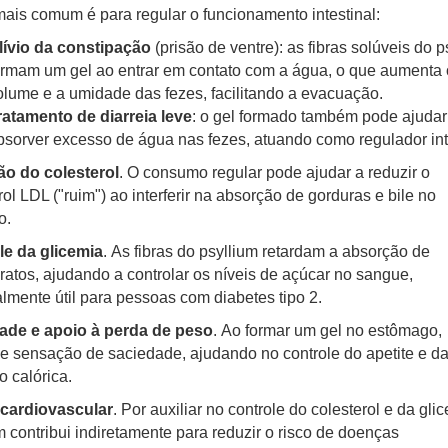
ais comum é para regular o funcionamento intestinal:
lívio da constipação
(prisão de ventre): as fibras solúveis do p
ormam um gel ao entrar em contato com a água, o que aumenta 
olume e a umidade das fezes, facilitando a evacuação.
ratamento de diarreia leve
: o gel formado também pode ajudar
bsorver excesso de água nas fezes, atuando como regulador inte
o do colesterol
.
O consumo regular pode ajudar a r
eduzir o
rol LDL ("ruim") ao interferir na absorção de gorduras e bile no
o.
le da glicemia
.
As fibras do psyllium retardam a absorção de
ratos, ajudando a c
ontrolar os níveis de açúcar no sangue,
lmente útil para pessoas com diabetes tipo 2.
ade e apoio à perda de peso
.
Ao formar um gel no estômago,
 sensação de saciedade, ajudando no controle do apetite e d
o calórica.
cardiovascular
.
Por auxiliar no controle do colesterol e da glic
m contribui indiretamente para reduzir o risco de doenças