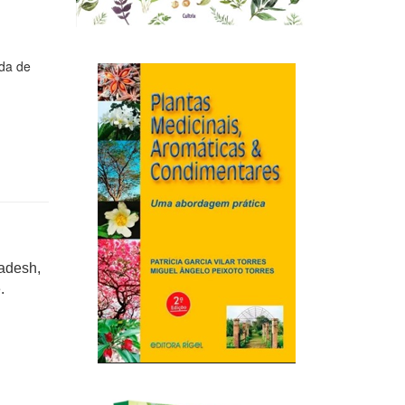
rda de
ladesh,
.