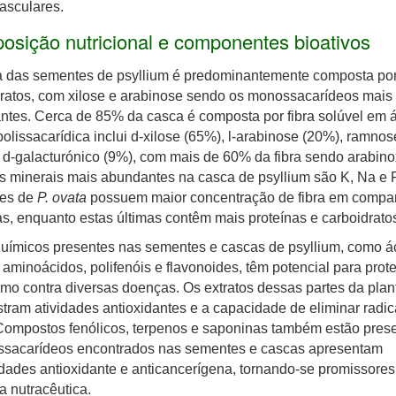
asculares.
sição nutricional e componentes bioativos
a das sementes de psyllium é predominantemente composta po
ratos, com xilose e arabinose sendo os monossacarídeos mais
tes. Cerca de 85% da casca é composta por fibra solúvel em 
polissacarídica inclui d-xilose (65%), l-arabinose (20%), ramno
 d-galacturónico (9%), com mais de 60% da fibra sendo arabino
s minerais mais abundantes na casca de psyllium são K, Na e P
es de
P. ovata
possuem maior concentração de fibra em compa
as, enquanto estas últimas contêm mais proteínas e carboidratos
químicos presentes nas sementes e cascas de psyllium, como á
 aminoácidos, polifenóis e flavonoides, têm potencial para prot
mo contra diversas doenças. Os extratos dessas partes da plan
ram atividades antioxidantes e a capacidade de eliminar radic
 Compostos fenólicos, terpenos e saponinas também estão prese
issacarídeos encontrados nas sementes e cascas apresentam
dades antioxidante e anticancerígena, tornando-se promissores
ia nutracêutica.