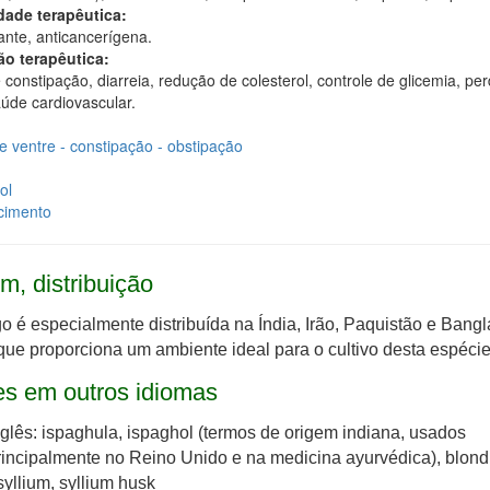
dade terapêutica:
ante, anticancerígena.
ão terapêutica:
e constipação, diarreia, redução de colesterol, controle de glicemia, pe
úde cardiovascular.
e ventre - constipação - obstipação
ol
cimento
m, distribuição
o é especialmente distribuída na Índia, Irão, Paquistão e Bang
que proporciona um ambiente ideal para o cultivo desta espécie
s em outros idiomas
nglês: ispaghula, ispaghol (termos de origem indiana, usados
rincipalmente no Reino Unido e na medicina ayurvédica), blond
syllium, syllium husk