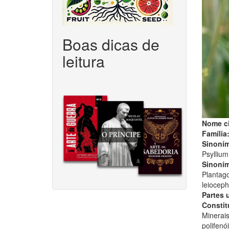
Boas dicas de
leitura
Nome ci
Família
Sinoním
Psyllium
Sinoním
Plantago
leioceph
Partes 
Constitu
Minerais
polifenó