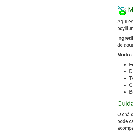
M
Aqui es
psylliu
Ingred
de água
Modo d
F
D
T
C
B
Cuid
O chá d
pode ca
acompa