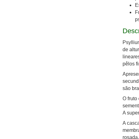
E
F
p
Desc
Psylliu
de altu
lineare
pêlos f
Apresen
secundá
são bra
O fruto
semente
A super
A casc
membran
rosada