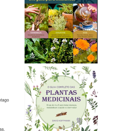
ntago
as.