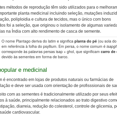
tes métodos de reprodução têm sido utilizados para o melhora
mportante planta medicinal incluindo seleção, mutações induzid
zação, poliploidia e cultura de tecidos, mas o único com bons
dos foi a seleção, que originou o isolamento de algumas varied
das na Índia com alto rendimento de casca de semente.
O nome Plantago deriva do latim e significa
planta do pé
(ou sola do
em referência à folha do psyllium. Em persa, o nome comum é
isapgh
corresponde às palavras persas isap + ghol, que significam
carro de
devido às sementes em forma de barco.
opular e medicinal
m é encontrado em lojas de produtos naturais ou farmácias de
ação e deve ser usada com orientação de profisssionais de sa
eito com as sementes é tradicionalmente utilizado por seus efei
os à saúde, principalmente relacionados ao trato digestivo como
tipação, diarreia, redução do colesterol, controle de glicemia, 
saúde cardiovascular.