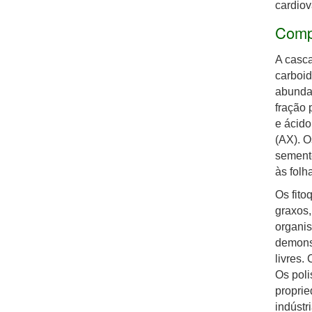
cardiov
Compo
A casc
carboid
abundan
fração 
e ácido
(AX). O
sement
às folh
Os fito
graxos,
organis
demonst
livres.
Os pol
proprie
indústr