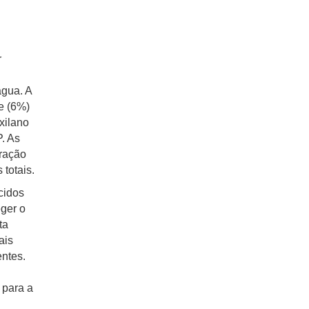
r
água. A
se (6%)
xilano
. As
ração
 totais.
cidos
eger o
ta
ais
ntes.
 para a