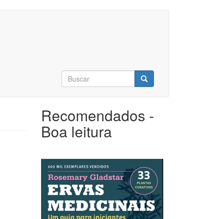
Formulário
de
Buscar
busca
Recomendados -
Boa leitura