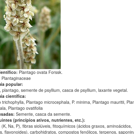
entífico:
Plantago ovata Forssk.
:
Plantaginaceae
ia popular:
, plantago, semente de psyllium, casca de psyllium, laxante vegetal.
ia científica:
 trichophylla, Plantago microcephala, P. minima, Plantago mauritii, Pla
ala, Plantago ovatifolia
usadas:
Semente, casca da semente.
intes (princípios ativos, nutrientes, etc.):
 (K, Na, P), fibras siolúveis, fitoquímicos (ácidos graxos, aminoácidos,
is, flavonoides), carbohidratos, compostos fenólicos, terpenos, saponin