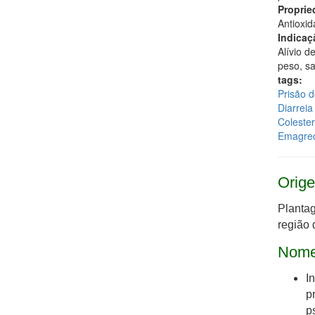
Proprie
Antioxid
Indicaç
Alívio d
peso, sa
tags:
Prisão d
Diarreia
Colester
Emagre
Orige
Plantag
região 
Nome
I
p
p