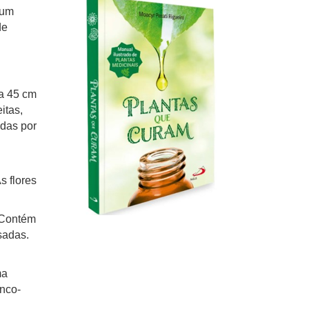
ium
de
 a 45 cm
itas,
idas por
s flores
 Contém
sadas.
ma
nco-