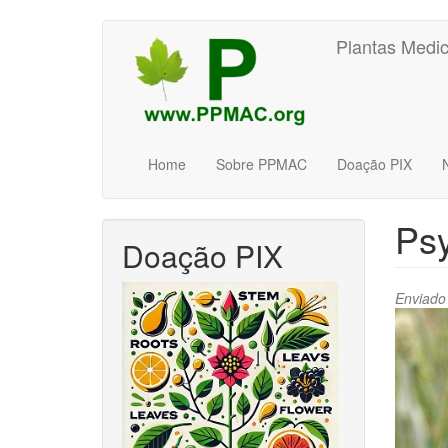
Pular
Plantas Medic
para
o
conteúdo
principal
Home
Sobre PPMAC
Doação PIX
Psy
Doação PIX
Enviado