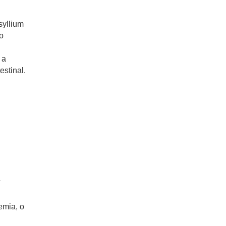
syllium
o
 a
stinal.
a
emia, o