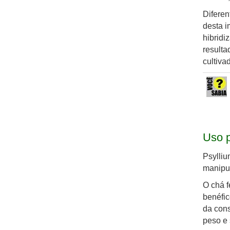
Diferen
desta i
hibridi
resulta
cultiva
Uso p
Psylliu
manipul
O chá f
benéfic
da cons
peso e 