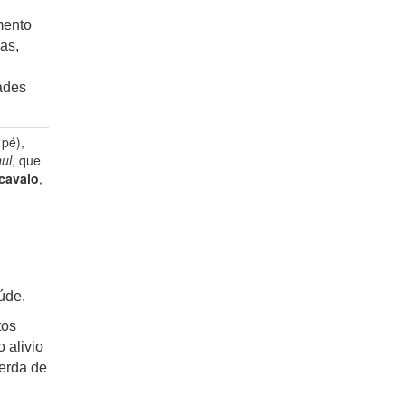
mento
as,
ades
 pé),
ul
, que
 cavalo
,
úde.
tos
 alivio
perda de