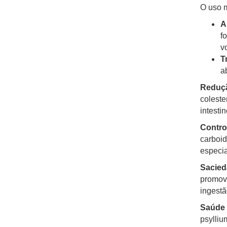
O uso m
A
f
v
T
a
Reduçã
coleste
intestin
Contro
carboid
especia
Sacied
promove
ingestã
Saúde 
psylliu