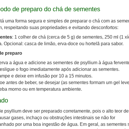
odo de preparo do chá de sementes
tá uma forma segura e simples de preparar o chá com as seme
m, respeitando suas propriedades e evitando desconfortos:
ientes
: 1 colher de chá (cerca de 5 g) de sementes, 250 ml (1 xí
. Opcional: casca de limão, erva-doce ou hortelã para sabor.
e preparo
erva a água e adicione as sementes de psyllium à água fervent
esligue o fogo imediatamente após adicionar as sementes.
ampe e deixe em infusão por 10 a 15 minutos.
oe antes de beber, se desejar (as sementes formam um gel leve
eba morno ou em temperatura ambiente.
ado
e psyllium deve ser preparado corretamente, pois o alto teor de 
usar gases, inchaço ou obstruções intestinais se não for
nhado por uma boa ingestão de água. Em geral, as sementes 