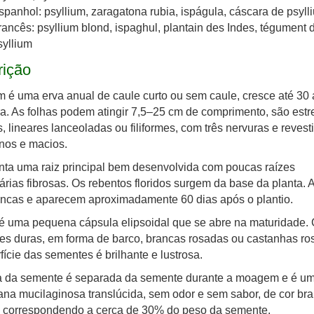
spanhol: psyllium, zaragatona rubia, ispágula, cáscara de psyll
rancês: psyllium blond, ispaghul, plantain des Indes, tégument 
syllium
rição
m é uma erva anual de caule curto ou sem caule, cresce até 30
ra. As folhas podem atingir 7,5–25 cm de comprimento, são estre
s, lineares lanceoladas ou filiformes, com três nervuras e revest
inos e macios.
ta uma raiz principal bem desenvolvida com poucas raízes
rias fibrosas. Os rebentos floridos surgem da base da planta. A
ncas e aparecem aproximadamente 60 dias após o plantio.
 é uma pequena cápsula elipsoidal que se abre na maturidade.
s duras, em forma de barco, brancas rosadas ou castanhas ro
fície das sementes é brilhante e lustrosa.
a da semente é separada da semente durante a moagem e é u
a mucilaginosa translúcida, sem odor e sem sabor, de cor bra
, correspondendo a cerca de 30% do peso da semente.