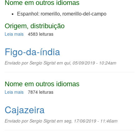
Nome em outros idiomas
Espanhol: romerillo, romerillo-del-campo
Origem, distribuição
Leia mais
sobre
4583 leituras
Alecrim-
da-
Figo-da-índia
praia
Enviado por
Sergio Sigrist
em qui, 05/09/2019 - 10:24am
Nome em outros idiomas
Leia mais
sobre
7874 leituras
Figo-
da-
Cajazeira
índia
Enviado por
Sergio Sigrist
em seg, 17/06/2019 - 11:46am