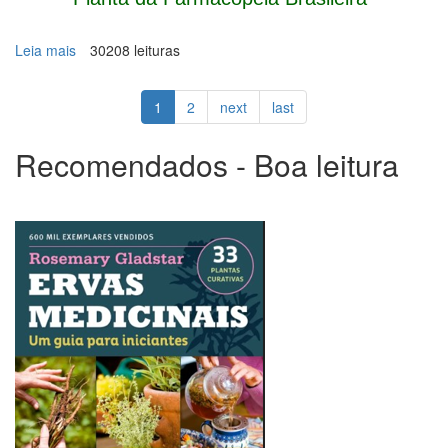
Leia mais
sobre
30208 leituras
Dente-
de-
1
2
next
last
leão
Recomendados - Boa leitura