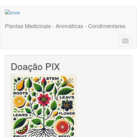
Pular
para
o
Plantas Medicinais - Aromáticas - Condimentares
conteúdo
principal
Toggl
naviga
Doação PIX