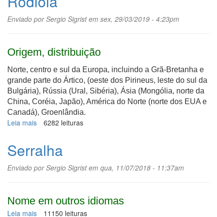
Rodiola
Enviado por
Sergio Sigrist
em sex, 29/03/2019 - 4:23pm
Origem, distribuição
Norte, centro e sul da Europa, incluindo a Grã-Bretanha e
grande parte do Ártico, (oeste dos Pirineus, leste do sul da
Bulgária), Rússia (Ural, Sibéria), Ásia (Mongólia, norte da
China, Coréia, Japão), América do Norte (norte dos EUA e
Canadá), Groenlândia.
Leia mais
sobre
6282 leituras
Rodiola
Serralha
Enviado por
Sergio Sigrist
em qua, 11/07/2018 - 11:37am
Nome em outros idiomas
Leia mais
sobre
11150 leituras