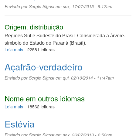
Enviado por
Sergio Sigrist
em sex, 17/07/2015 - 9:17am
Origem, distribuição
Regiões Sul e Sudeste do Brasil.
Considerada a árvore-
símbolo do Estado do Paraná (Brasil).
Leia mais
sobre
22581 leituras
Pinhão,
araucária
Açafrão-verdadeiro
Enviado por
Sergio Sigrist
em qui, 02/10/2014 - 11:47am
Nome em outros idiomas
Leia mais
sobre
18562 leituras
Açafrão-
verdadeiro
Estévia
Enviado por
Sergio Sigrist
em sex, 26/07/2013 - 2:52pm