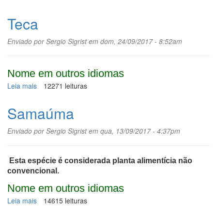
Serralha
Teca
Enviado por
Sergio Sigrist
em dom, 24/09/2017 - 8:52am
Nome em outros idiomas
Leia mais
sobre
12271 leituras
Teca
Samaúma
Enviado por
Sergio Sigrist
em qua, 13/09/2017 - 4:37pm
Esta espécie é considerada planta alimentícia não
convencional.
Nome em outros idiomas
Leia mais
sobre
14615 leituras
Samaúma