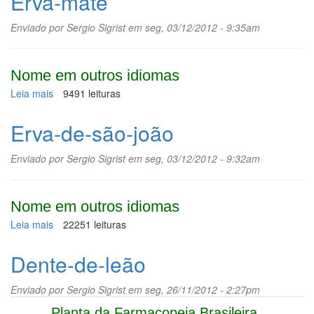
Erva-mate
Enviado por
Sergio Sigrist
em seg, 03/12/2012 - 9:35am
Nome em outros idiomas
Leia mais
sobre
9491 leituras
Erva-
mate
Erva-de-são-joão
Enviado por
Sergio Sigrist
em seg, 03/12/2012 - 9:32am
Nome em outros idiomas
Leia mais
sobre
22251 leituras
Erva-
de-
Dente-de-leão
são-
joão
Enviado por
Sergio Sigrist
em seg, 26/11/2012 - 2:27pm
Planta da Farmacopeia Brasileira