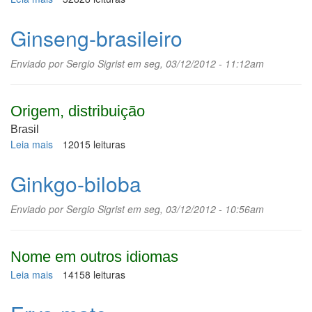
Hortelã
Ginseng-brasileiro
Enviado por
Sergio Sigrist
em seg, 03/12/2012 - 11:12am
Origem, distribuição
Brasil
Leia mais
sobre
12015 leituras
Ginseng-
brasileiro
Ginkgo-biloba
Enviado por
Sergio Sigrist
em seg, 03/12/2012 - 10:56am
Nome em outros idiomas
Leia mais
sobre
14158 leituras
Ginkgo-
biloba