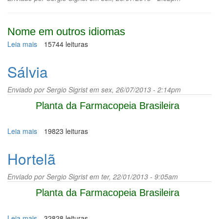
Nome em outros idiomas
Leia mais
sobre
15744 leituras
Estévia
Sálvia
Enviado por
Sergio Sigrist
em sex, 26/07/2013 - 2:14pm
Planta da Farmacopeia Brasileira
Leia mais
sobre
19823 leituras
Sálvia
Hortelã
Enviado por
Sergio Sigrist
em ter, 22/01/2013 - 9:05am
Planta da Farmacopeia Brasileira
Leia mais
sobre
32828 leituras