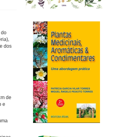
 do
ria),
te dos
cm de
o e
 uma