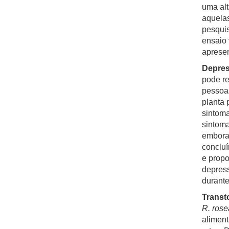
uma al
aquelas
pesqui
ensaio 
apresen
Depres
pode re
pessoas
planta 
sintoma
sintoma
embora 
concluí
e propo
depress
durant
Transt
R. rose
aliment