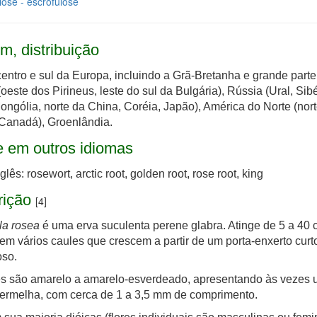
ose - escrofulose
m, distribuição
centro e sul da Europa, incluindo a Grã-Bretanha e grande parte
 (oeste dos Pirineus, leste do sul da Bulgária), Rússia (Ural, Sibé
ongólia, norte da China, Coréia, Japão), América do Norte (nor
Canadá), Groenlândia.
 em outros idiomas
glês: rosewort, arctic root, golden root, rose root, king
rição
[4]
la rosea
é uma erva suculenta perene glabra. Atinge de 5 a 40 
 tem vários caules que crescem a partir de um porta-enxerto curt
so.
es são amarelo a amarelo-esverdeado, apresentando às vezes
ermelha, com cerca de 1 a 3,5 mm de comprimento.