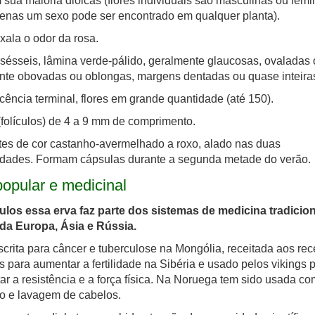
sua maioria dióicas (flores individuais são masculinas ou femi
enas um sexo pode ser encontrado em qualquer planta).
exala o odor da rosa.
sésseis, lâmina verde-pálido, geralmente glaucosas, ovaladas 
te obovadas ou oblongas, margens dentadas ou quase inteira
scência terminal, flores em grande quantidade (até 150).
(folículos) de 4 a 9 mm de comprimento.
es de cor castanho-avermelhado a roxo, alado nas duas
idades. Formam cápsulas durante a segunda metade do verão.
opular e medicinal
ulos essa erva faz parte dos sistemas de medicina tradicio
 da Europa, Ásia e Rússia.
scrita para câncer e tuberculose na Mongólia, receitada aos re
 ​​para aumentar a fertilidade na Sibéria e usado pelos vikings 
r a resistência e a força física. Na Noruega tem sido usada c
o e lavagem de cabelos.