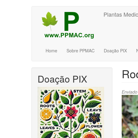
Pular
Plantas Medic
para
o
conteúdo
principal
Home
Sobre PPMAC
Doação PIX
Rod
Doação PIX
Enviado