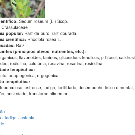
entífico:
Sedum roseum (L.) Scop.
:
Crassulaceae
ia popular:
Raiz-de-ouro, raiz-dourada.
ia científica:
Rhodiola rosea L.
usadas:
Raiz.
intes (princípios ativos, nutrientes, etc.):
rgânicos, flavonoides, taninos, glicosídeos fenólicos, p-tirosol, salidros
deo, rodiolina, colofônia, rosavina, rosarina, rosiridina.
dade terapêutica:
nte, adaptogênica, ergogênica.
ão terapêutica:
tuberculose, estresse, fadiga, fertilidade, desempenho físico e mental,
o, ansiedade, transtorno alimentar.
são
- fadiga - astenia
de
e