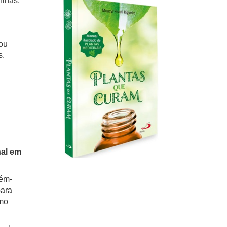
ninas,
ou
s.
nal em
cém-
para
omo