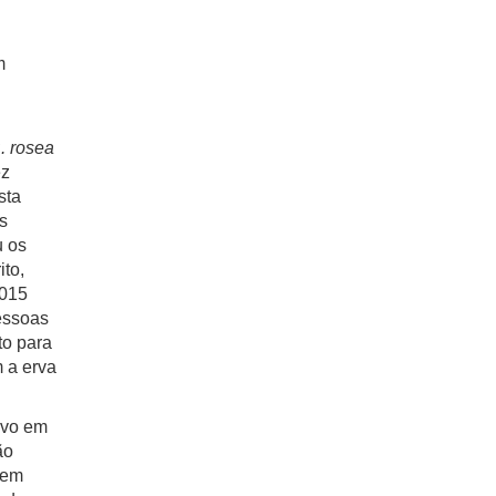
m
. rosea
ez
sta
s
u os
ito,
2015
essoas
o para
 a erva
ivo em
ão
 em