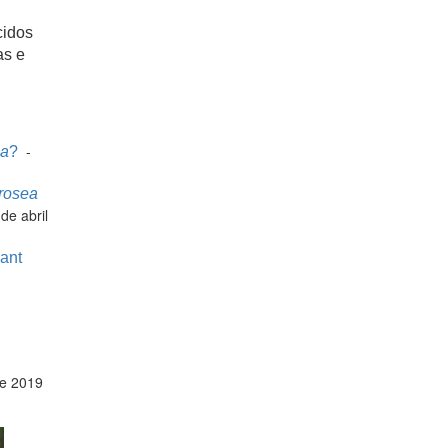
cidos
as e
-
ea
?
rosea
de abril
lant
de 2019