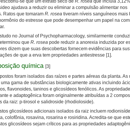
Descobriu-se que um extrato seco de
R. rosea
que incluía 3,12%
sideo ajudava a reduzir ou eliminar a compulsão alimentar nos
s. Ratos que tomaram
R. rosea
tiveram níveis sanguíneos mais 
hormônio do estresse que pode desempenhar um papel na com
ar.
studo no Journal of Psychopharmacology, similarmente conduz
determinou que
R. rosea
pode reduzir a anorexia induzida por es
res dizem que suas descobertas fornecem evidências para sus
ações de que a erva tem propriedades antiestresse [1].
osição química
[3]
ostos foram isolados das raízes e partes aéreas da planta. As 
uma gama de substâncias biologicamente ativas incluindo áci
os, flavonoides, taninos e glicosídeos fenólicos. As propriedad
ante e adaptogênica foram originalmente atribuídas a 2 compos
 da raiz: p-tirosol e salidroside (rhodioloside).
os glicosídeos adicionais isolados da raiz incluem rodionisíde
na, colofônia, rosavina, rosarina e rosiridina. Acredita-se que est
os glicosídeos sejam críticos para as propriedades adaptogên