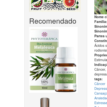
Nome ci
Recomendado
Família
Sinoním
Sinoním
Partes 
Constitu
Ácidos o
rodionisí
Proprie
Estimula
Indicaç
Câncer, 
depressã
tags:
Câncer
Depres
Cansaço 
Ansieda
Estress