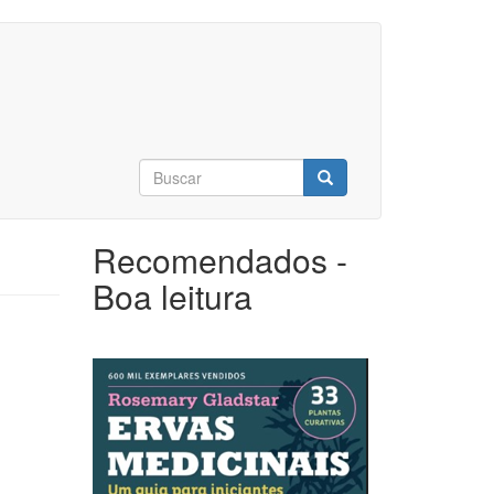
Formulário
de
Buscar
busca
Recomendados -
Boa leitura