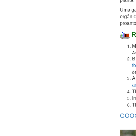
planta.
Uma gam
orgânic
proanto
R
M
Ac
B
f
d
A
a
T
I
T
GOOG