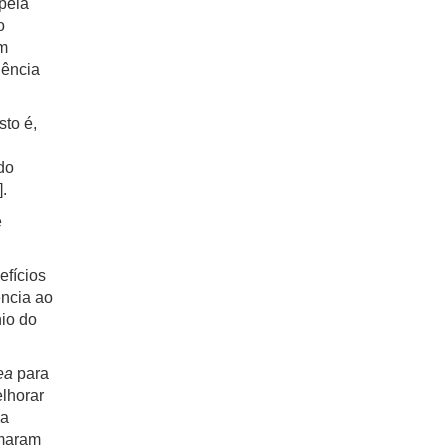
pela
o
em
uência
isto é,
do
]
.
e
efícios
ência ao
nio do
ea
para
lhorar
 a
omaram