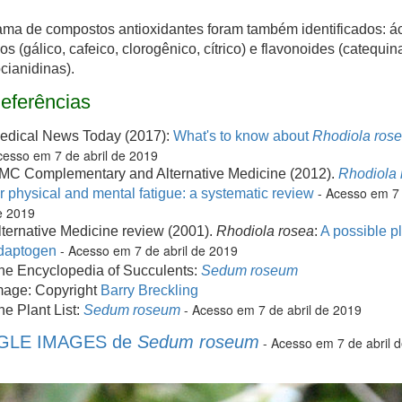
a de compostos antioxidantes foram também identificados: á
os (gálico, cafeico, clorogênico, cítrico) e flavonoides (catequin
cianidinas).
eferências
edical News Today (2017):
What's to know about
Rhodiola ros
esso em 7 de abril de 2019
MC Complementary and Alternative Medicine (2012).
Rhodiola 
- Acesso em 7 
or physical and mental fatigue: a systematic review
e 2019
lternative Medicine review (2001).
Rhodiola rosea
:
A possible p
- Acesso em 7 de abril de 2019
daptogen
he Encyclopedia of Succulents:
Sedum roseum
mage: Copyright
Barry Breckling
- Acesso em 7 de abril de 2019
he Plant List:
Sedum roseum
LE IMAGES de
Sedum roseum
- Acesso em 7 de abril 