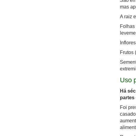
São em 
mas ap
A raiz 
Folhas 
levemen
Inflore
Frutos 
Sement
extrem
Uso p
Há séc
partes
Foi pre
casados
aumenta
aliment