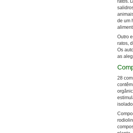
ratos. 
salidro
animai
de um 
aliment
Outro e
ratos, 
Os auto
as aleg
Comp
28 comp
contêm 
orgânic
estimul
isolados
Compost
rodioli
compost