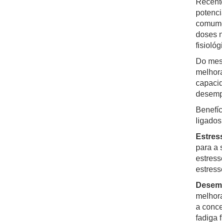
Recente
potenci
comumen
doses n
fisioló
Do mes
melhora
capaci
desempe
Benefíc
ligados
Estres
para a 
estress
estress
Desemp
melhora
a conce
fadiga 