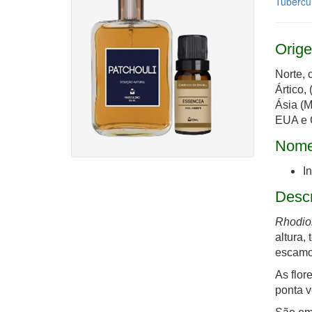
Tubercul
Orige
Norte, 
Ártico,
Ásia (M
EUA e 
Nome
In
Desc
Rhodio
altura,
escamo
As flor
ponta v