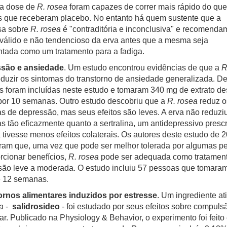
ta dose de
R. rosea
foram capazes de correr mais rápido do que
 que receberam placebo. No entanto há quem sustente que a
sa sobre
R. rosea
é "contraditória e inconclusiva" e recomenda
válido e não tendencioso da erva antes que a mesma seja
tada como um tratamento para a fadiga.
são e ansiedade
. Um estudo encontrou evidências de que a
R
duzir os sintomas do transtorno de ansiedade generalizada. D
 foram incluídas neste estudo e tomaram 340 mg de extrato de
por 10 semanas. Outro estudo descobriu que a
R. rosea
reduz o
s de depressão, mas seus efeitos são leves. A erva não reduzi
s tão eficazmente quanto a sertralina, um antidepressivo prescr
tivesse menos efeitos colaterais. Os autores deste estudo de 
ram que, uma vez que pode ser melhor tolerada por algumas p
rcionar benefícios,
R. rosea
pode ser adequada como tratament
ão leve a moderada. O estudo incluiu 57 pessoas que tomaram
e 12 semanas.
ornos alimentares induzidos por estresse
. Um ingrediente at
a
-
salidrosideo
- foi estudado por seus efeitos sobre compuls
ar. Publicado na Physiology & Behavior, o experimento foi feito