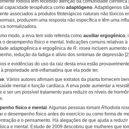
mente rodiola tem recebido atenção da comunidade científica 
al capacidade terapêutica como
adaptógeno
. Adaptógenos sã
te associados a produtos fitoterápicos naturais não tóxicos 
ormais, produzem uma resposta não específica e têm uma infl
gica normalizadora.
mo modo, a erva tem sido referida como
auxiliar ergogênico
, 
 o desempenho físico e mental. Indicações comuns relativas à
dade adaptogênica e ergogênica de
R. rosea
incluem aumento 
nho, redução da fadiga e alívio dos sintomas de depressão
[2
ios e evidências do uso da raiz desta erva estão provavelment
 à propriedade anti-inflamatória que ela pode ter.
se
. Vários autores afirmam que extratos da planta fornecem ben
saúde mental e função cardíaca. A erva pode aumentar a resist
e e ser um possível tratamento para reduzir os níveis de hormô
e.
enho físico e mental
. Algumas pessoas tomam
Rhodiola ros
r o desempenho físico antes do exercício ou como forma de me
ntração e o pensamento. Há alegações de que ajuda a reduzir
física e mental. Estudo de 2009 descobriu que mulheres que t