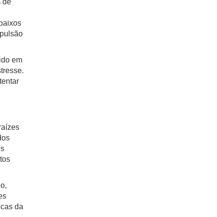
 de
baixos
pulsão
ido em
tresse.
tentar
raízes
dos
es
tos
o,
es
icas da