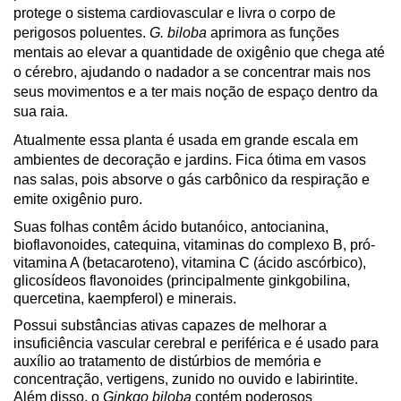
protege o sistema cardiovascular e livra o corpo de
perigosos poluentes.
G. biloba
aprimora as funções
mentais ao elevar a quantidade de oxigênio que chega até
o cérebro, ajudando o nadador a se concentrar mais nos
seus movimentos e a ter mais noção de espaço dentro da
sua raia.
Atualmente essa planta é usada em grande escala em
ambientes de decoração e jardins. Fica ótima em vasos
nas salas, pois absorve o gás carbônico da respiração e
emite oxigênio puro.
Suas folhas contêm ácido butanóico, antocianina,
bioflavonoides, catequina, vitaminas do complexo B, pró-
vitamina A (betacaroteno), vitamina C (ácido ascórbico),
glicosídeos flavonoides (principalmente ginkgobilina,
quercetina, kaempferol) e minerais.
Possui substâncias ativas capazes de melhorar a
insuficiência vascular cerebral e periférica e é usado para
auxílio ao tratamento de distúrbios de memória e
concentração, vertigens, zunido no ouvido e labirintite.
Além disso, o
Ginkgo biloba
contém poderosos