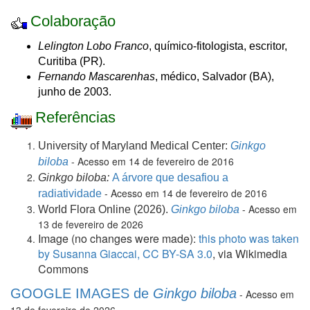
Colaboração
Lelington Lobo Franco
, químico-fitologista, escritor,
Curitiba (PR).
Fernando Mascarenhas
, médico, Salvador (BA),
junho de 2003.
Referências
University of Maryland Medical Center:
Ginkgo
- Acesso em 14 de fevereiro de 2016
biloba
Ginkgo biloba:
A árvore que desafiou a
- Acesso em 14 de fevereiro de 2016
radiatividade
- Acesso em
World Flora Online (2026).
Ginkgo biloba
13 de fevereiro de 2026
Image (no changes were made):
this photo was taken
by Susanna Giaccai,
CC BY-SA 3.0
, via Wikimedia
Commons
GOOGLE IMAGES de
Ginkgo biloba
- Acesso em
13 de fevereiro de 2026