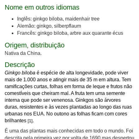
Nome em outros idiomas
Inglês: ginkgo biloba, maidenhair tree
Alemão: ginkgo, silberpflaum
Francês: ginkgo biloba, arbre aux quarante écus
Origem, distribuição
Nativa da China.
Descrição
Ginkgo biloba
é espécie de alta longevidade, pode viver
mais de 1.000 anos e atingir mais de 35 m em altura. Tem
ramificações curtas, folhas em forma de leque e frutos não
comestíveis que cheiram mal. A fruta tem uma semente
interna que pode ser venenosa. Ginkgos são árvores
duras, resistentes e às vezes plantadas ao longo das ruas
urbanas nos EUA. No outono as folhas ficam com cores
brilhantes
.
[1]
É uma das plantas mais conhecidas em todo o mundo. Foi
descrita pela primeira vez por volta de 1690 mas despertou