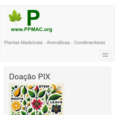
Pular
para
o
conteúdo
principal
Plantas Medicinais - Aromáticas - Condimentares
Toggl
naviga
Doação PIX