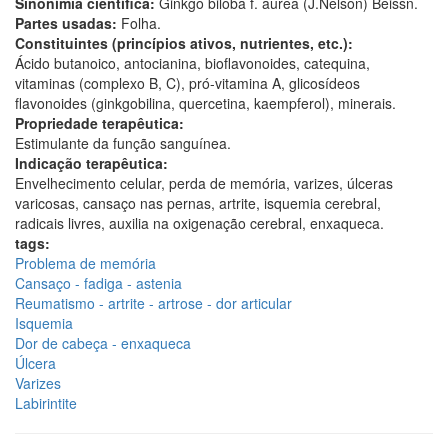
Sinonímia científica:
Ginkgo biloba f. aurea (J.Nelson) Beissn.
Partes usadas:
Folha.
Constituintes (princípios ativos, nutrientes, etc.):
Ácido butanoico, antocianina, bioflavonoides, catequina,
vitaminas (complexo B, C), pró-vitamina A, glicosídeos
flavonoides (ginkgobilina, quercetina, kaempferol), minerais.
Propriedade terapêutica:
Estimulante da função sanguínea.
Indicação terapêutica:
Envelhecimento celular, perda de memória, varizes, úlceras
varicosas, cansaço nas pernas, artrite, isquemia cerebral,
radicais livres, auxilia na oxigenação cerebral, enxaqueca.
tags:
Problema de memória
Cansaço - fadiga - astenia
Reumatismo - artrite - artrose - dor articular
Isquemia
Dor de cabeça - enxaqueca
Úlcera
Varizes
Labirintite