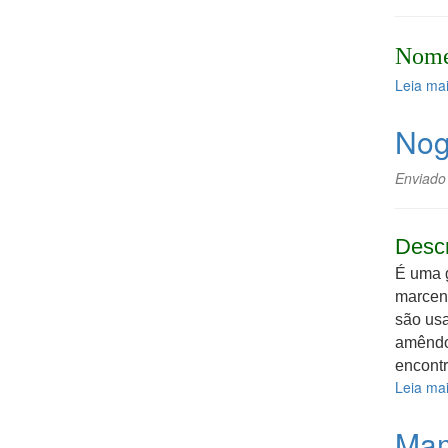
Nome
Leia ma
Nog
Enviado
Desc
É uma g
marcena
são us
amêndoa
encontr
Leia ma
Mam