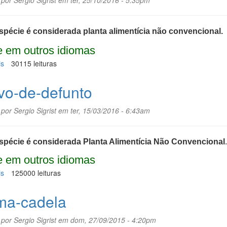
 por
Sergio Sigrist
em ter, 25/10/2016 - 5:35pm
spécie é considerada planta alimentícia não convencional.
 em outros idiomas
is
sobre
30115 leituras
Beldroegão
vo-de-defunto
 por
Sergio Sigrist
em ter, 15/03/2016 - 6:43am
spécie é considerada Planta Alimentícia Não Convencional
.
 em outros idiomas
is
sobre
125000 leituras
Cravo-
de-
a-cadela
defunto
 por
Sergio Sigrist
em dom, 27/09/2015 - 4:20pm