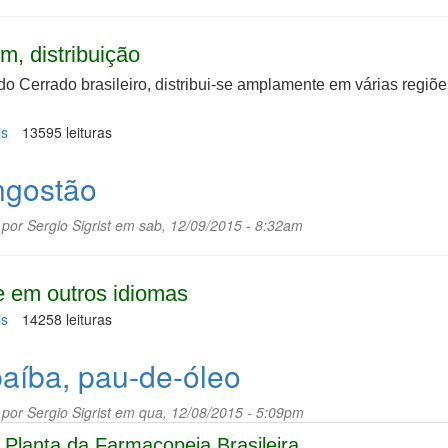
m, distribuição
do Cerrado brasileiro, distribui-se amplamente em várias regiõe
is
sobre
13595 leituras
Mama-
cadela
gostão
 por
Sergio Sigrist
em sab, 12/09/2015 - 8:32am
 em outros idiomas
is
sobre
14258 leituras
Mangostão
aíba, pau-de-óleo
 por
Sergio Sigrist
em qua, 12/08/2015 - 5:09pm
Planta da Farmacopeia Brasileira