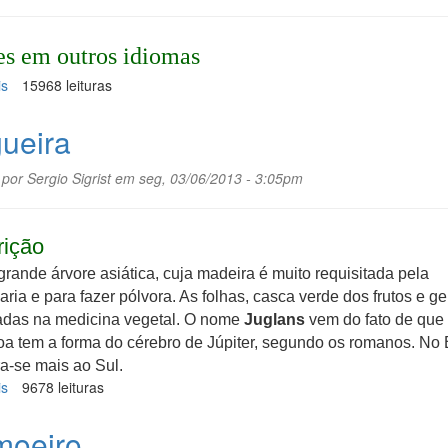
s em outros idiomas
is
sobre
15968 leituras
Saponária
ueira
 por
Sergio Sigrist
em seg, 03/06/2013 - 3:05pm
rição
rande árvore asiática, cuja madeira é muito requisitada pela
ria e para fazer pólvora. As folhas, casca verde dos frutos e g
adas na medicina vegetal. O nome
Juglans
vem do fato de que
 tem a forma do cérebro de Júpiter, segundo os romanos. No B
a-se mais ao Sul.
is
sobre
9678 leituras
Nogueira
oeiro