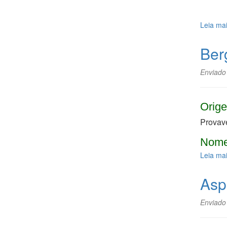
Leia ma
Ber
Enviado
Orige
Provave
Nome
Leia ma
Asp
Enviado