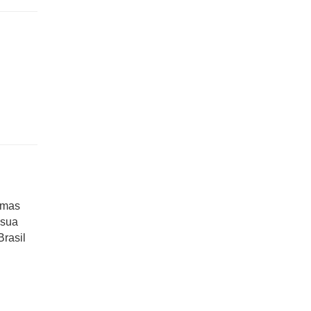
emas
 sua
rasil