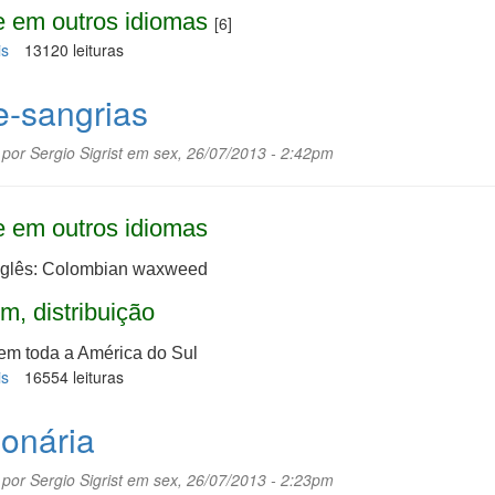
 em outros idiomas
[6]
is
sobre
13120 leituras
Aspargo
e-sangrias
 por
Sergio Sigrist
em sex, 26/07/2013 - 2:42pm
 em outros idiomas
nglês: Colombian waxweed
m, distribuição
em toda a América do Sul
is
sobre
16554 leituras
Sete-
sangrias
onária
 por
Sergio Sigrist
em sex, 26/07/2013 - 2:23pm