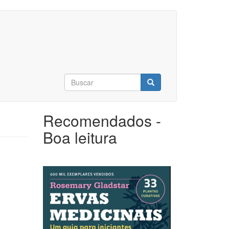
Formulário
de
Buscar
busca
Recomendados -
Boa leitura