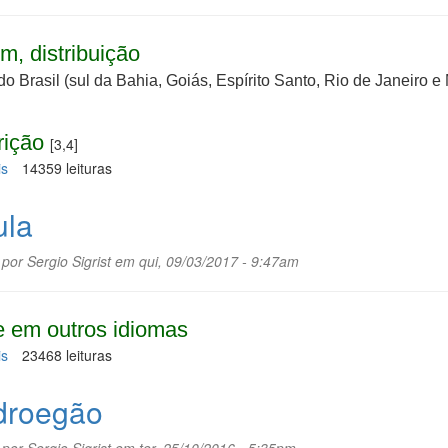
m, distribuição
do Brasil (sul da Bahia, Goiás, Espírito Santo, Rio de Janeiro e
rição
[3,4]
is
sobre
14359 leituras
Cipó-
azougue
ula
 por
Sergio Sigrist
em qui, 09/03/2017 - 9:47am
 em outros idiomas
is
sobre
23468 leituras
Bétula
droegão