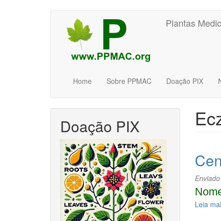
Pular
Plantas Medic
para
o
conteúdo
principal
Home
Sobre PPMAC
Doação PIX
Ec
Doação PIX
Cen
Enviado
Nome
Leia ma