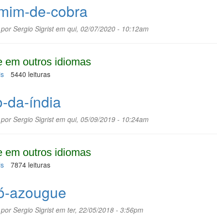
asiática
mim-de-cobra
 por
Sergio Sigrist
em qui, 02/07/2020 - 10:12am
 em outros idiomas
is
sobre
5440 leituras
Jasmim-
de-
o-da-índia
cobra
 por
Sergio Sigrist
em qui, 05/09/2019 - 10:24am
 em outros idiomas
is
sobre
7874 leituras
Figo-
da-
ó-azougue
índia
 por
Sergio Sigrist
em ter, 22/05/2018 - 3:56pm