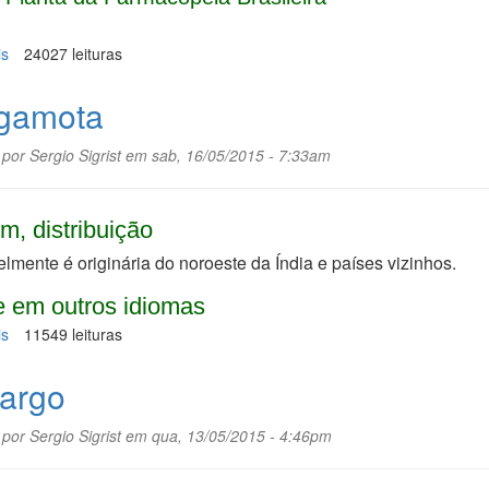
is
sobre
24027 leituras
Copaíba,
pau-
gamota
de-
óleo
 por
Sergio Sigrist
em sab, 16/05/2015 - 7:33am
m, distribuição
lmente é originária do noroeste da Índia e países vizinhos.
 em outros idiomas
is
sobre
11549 leituras
Bergamota
argo
 por
Sergio Sigrist
em qua, 13/05/2015 - 4:46pm