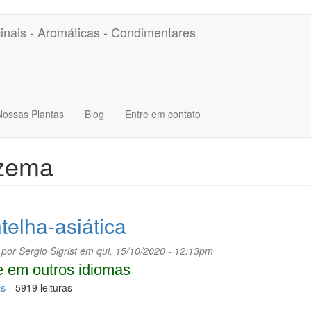
inais - Aromáticas - Condimentares
Nossas Plantas
Blog
Entre em contato
zema
telha-asiática
 por
Sergio Sigrist
em qui, 15/10/2020 - 12:13pm
 em outros idiomas
is
sobre
5919 leituras
Centelha-