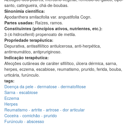
santo, catingueira, chá-de-boubas.
Sinonímia científica:
Apodanthera smilacifolia var. angustifolia Cogn.
Partes usadas:
Raízes, ramos.
Constituintes (princípios ativos, nutrientes, etc.):
3-(4-hidroxifenil) propenoato de metila.
Propriedade terapêutica:
Depurativa, antissifilítico antiulcerosa, anti-herpética,
antirreumático, antipruriginoso.
Indicação terapêutica:
Afecções cutâneas de caráter sifilítico, úlcera dérmica, sarna,
herpes, eczema, escabiose, reumatismo, prurido, ferida, bouba,
urticária, furúnculo.
tags:
Doença da pele - dermatose - dermatofitose
Sarna - escabiose
Eczema
Herpes
Reumatismo - artrite - artrose - dor articular
Coceira - comichão - prurido
Furúnculo - abscesso