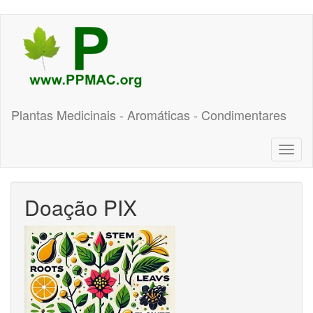
Pular
para
o
conteúdo
principal
Plantas Medicinais - Aromáticas - Condimentares
Toggl
naviga
Doação PIX