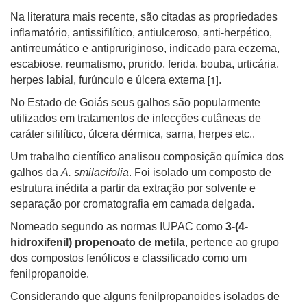
Na literatura mais recente, são citadas as propriedades
inflamatório, antissifilítico, antiulceroso, anti-herpético,
antirreumático e antipruriginoso, indicado para eczema,
escabiose, reumatismo, prurido, ferida, bouba, urticária,
[1]
herpes labial, furúnculo e úlcera externa
.
No Estado de Goiás seus galhos são popularmente
utilizados em tratamentos de infecções cutâneas de
caráter sifilítico, úlcera dérmica, sarna, herpes etc..
Um trabalho científico analisou composição química dos
galhos da
A. smilacifolia
. Foi isolado um composto de
estrutura inédita a partir da extração por solvente e
separação por cromatografia em camada delgada.
Nomeado segundo as normas IUPAC como
3-(4-
hidroxifenil) propenoato de metila
, pertence ao grupo
dos compostos fenólicos e classificado como um
fenilpropanoide.
Considerando que alguns fenilpropanoides isolados de