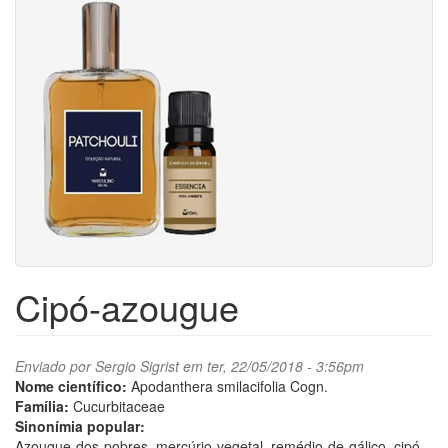
Cipó-azougue
Enviado por
Sergio Sigrist
em ter, 22/05/2018 - 3:56pm
Nome científico:
Apodanthera smilacifolia Cogn.
Família:
Cucurbitaceae
Sinonímia popular:
Azougue-dos-pobres, mercúrio-vegetal, remédio-de-gálico, cipó-