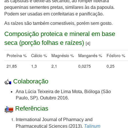
as cápsulas e deixe-as secando, ao romper liberará
pequeninas sementes pretas, similares às da papoula.
Podem ser usadas em confeitarias e panificação.
As raízes são também comestíveis, porém sem gosto.
Composição proteica e mineral em base
seca (porção folhas e raízes)
[4]
Proteína
%
Cálcio
%
Magnésio
%
Manganês
%
Fósforo
%
21,85
1,3
2,1
0,0275
0,25
Colaboração
Ana Lúcia Teixeira de Lima Mota, Bióloga (São
Paulo, SP). Outubro 2016.
Referências
International Journal of Pharmacy and
Pharmaceutical Sciences (2013).
Talinum