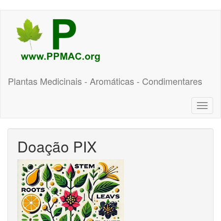
Pular
para
o
conteúdo
principal
Plantas Medicinais - Aromáticas - Condimentares
Toggl
naviga
Doação PIX