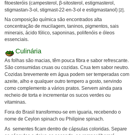
fitoesteróis (campesterol, β-sitosterol, estigmasterol,
[2]
stigmastan-3-ol, stigmast-22-en-3-ol e estigmastanol)
.
Na composição química são encontrados alta
concentração de mucilagem, taninos, pigmentos, sais
minerais, ácido fólico, saponinas, polifenóis e óleos
essenciais.
Culinária
As folhas são macias, têm pouca fibra e sabor refrescante.
São consumidas cruas ou cozidas. Crua tem sabor neutro.
Cozidas brevemente em água
podem ser temperadas com
azeite, alho e qualquer outro tempero a gosto, servindo
como complemento a vários pratos. Servem ainda para
recheio de torta e incrementar os sucos verdes ou
vitaminas.
Fora do Brasil transformou-se em iguaria, recebendo o
nome de Ceylon spinach ou Philipine spinach.
As sementes ficam dentro de cápsulas coloridas. Separe