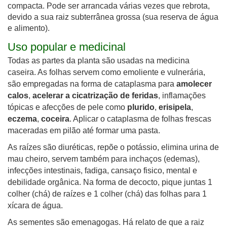
compacta. Pode ser arrancada várias vezes que rebrota,
devido a sua raiz subterrânea grossa (sua reserva de água
e alimento).
Uso popular e medicinal
Todas as partes da planta são usadas na medicina
caseira. As folhas servem como emoliente e vulnerária,
são empregadas na forma de cataplasma para
amolecer
calos
,
acelerar a cicatrização de feridas
, inflamações
tópicas e afecções de pele como
plurido
,
erisipela
,
eczema
,
coceira
. Aplicar o cataplasma de folhas frescas
maceradas em pilão até formar uma pasta.
As raízes são diuréticas, repõe o potássio, elimina urina de
mau cheiro, servem também para inchaços (edemas),
infecções intestinais, fadiga, cansaço fisico, mental e
debilidade orgânica. Na forma de decocto, pique juntas 1
colher (chá) de raízes e 1 colher (chá) das folhas para 1
xícara de água.
As sementes são emenagogas. Há relato de que a raiz