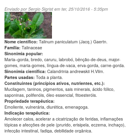
Enviado por
Sergio Sigrist
em ter, 25/10/2016 - 5:35pm
Nome científico:
Talinum paniculatum (Jacq.) Gaertn.
Família:
Talinaceae
Sinonímia popular:
Maria–gorda, bredo, caruru, labrobó, bênção-de-deus, major-
gomes, maria-gomes, língua-de-vaca, erva-gorda, carne-gorda.
Sinonímia científica:
Calandrinia andrewskii H.Vilm.
Partes usadas:
Toda a planta.
Constituintes (princípios ativos, nutrientes, etc.):
Mucilagem, taninos, pigmentos, sais minerais, ácido fólico,
saponinas, polifenóis, óleo essencial, fitoesteróis.
Propriedade terapêutica:
Emoliente, vulnerária, diurética, emenagoga.
Indicação terapêutica:
Amolecer calos, acelerar a cicatrização de feridas, inflamações
tópicas e afecções de pele (prurido, erisipela, eczema, inchaço),
infecção intestinal, fadiga, debilidade orgânica.