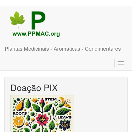
Pular
para
o
conteúdo
principal
Plantas Medicinais - Aromáticas - Condimentares
Toggl
naviga
Doação PIX