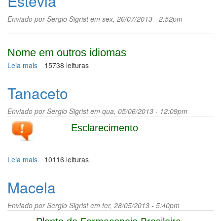
Estévia
Enviado por
Sergio Sigrist
em sex, 26/07/2013 - 2:52pm
Nome em outros idiomas
Leia mais
sobre
15738 leituras
Estévia
Tanaceto
Enviado por
Sergio Sigrist
em qua, 05/06/2013 - 12:09pm
Esclarecimento
Leia mais
sobre
10116 leituras
Tanaceto
Macela
Enviado por
Sergio Sigrist
em ter, 28/05/2013 - 5:40pm