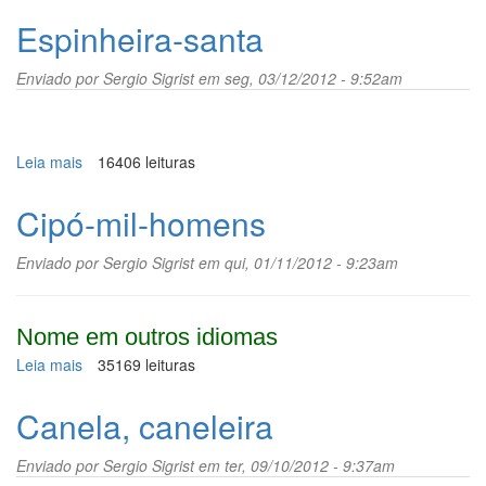
Espinheira-santa
Enviado por
Sergio Sigrist
em seg, 03/12/2012 - 9:52am
Leia mais
sobre
16406 leituras
Espinheira-
santa
Cipó-mil-homens
Enviado por
Sergio Sigrist
em qui, 01/11/2012 - 9:23am
Nome em outros idiomas
Leia mais
sobre
35169 leituras
Cipó-
mil-
Canela, caneleira
homens
Enviado por
Sergio Sigrist
em ter, 09/10/2012 - 9:37am