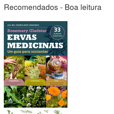
Boldo-
Recomendados - Boa leitura
de-
jardim