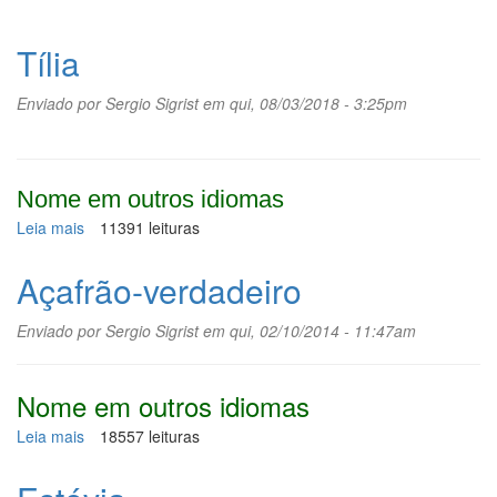
Tília
Enviado por
Sergio Sigrist
em qui, 08/03/2018 - 3:25pm
Nome em outros idiomas
Leia mais
sobre
11391 leituras
Tília
Açafrão-verdadeiro
Enviado por
Sergio Sigrist
em qui, 02/10/2014 - 11:47am
Nome em outros idiomas
Leia mais
sobre
18557 leituras
Açafrão-
verdadeiro