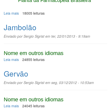
Planta da Farmacopeia Brasileira
Leia mais
sobre
18005 leituras
Macela
Jambolão
Enviado por
Sergio Sigrist
em ter, 22/01/2013 - 9:19am
Nome em outros idiomas
Leia mais
sobre
24855 leituras
Jambolão
Gervão
Enviado por
Sergio Sigrist
em seg, 03/12/2012 - 10:53am
Nome em outros idiomas
Leia mais
sobre
24045 leituras
Gervão