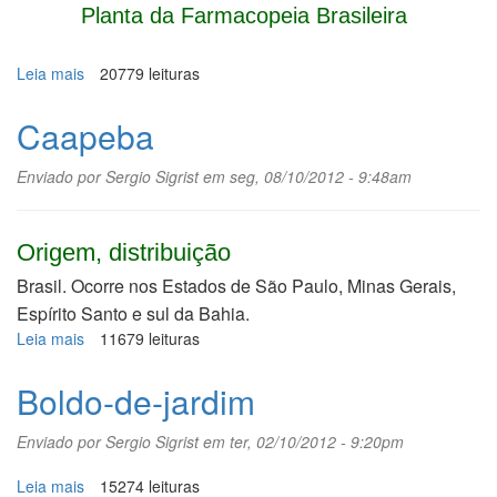
Planta da Farmacopeia Brasileira
Leia mais
sobre
20779 leituras
Canela,
caneleira
Caapeba
Enviado por
Sergio Sigrist
em seg, 08/10/2012 - 9:48am
Origem, distribuição
Brasil. Ocorre nos Estados de São Paulo, Minas Gerais,
Espírito Santo e sul da Bahia.
Leia mais
sobre
11679 leituras
Caapeba
Boldo-de-jardim
Enviado por
Sergio Sigrist
em ter, 02/10/2012 - 9:20pm
Leia mais
sobre
15274 leituras