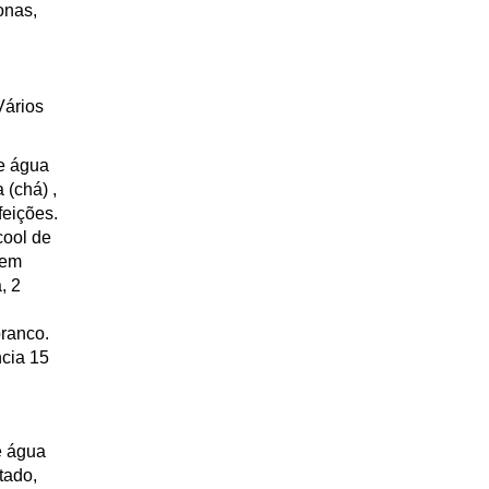
onas,
Vários
e água
 (chá) ,
feições.
cool de
 em
, 2
branco.
ncia 15
e água
tado,