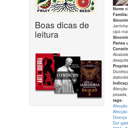
Nome ci
Família
Sinoním
Boas dicas de
Jarrinha
leitura
cipó-mat
Sinoním
Partes 
Constitu
Alcaloid
desquit
Proprie
Diurétic
diaforé
Indicaç
Afecção 
pesada, 
tags:
Afecção
Afecção
Doença 
Dor gást