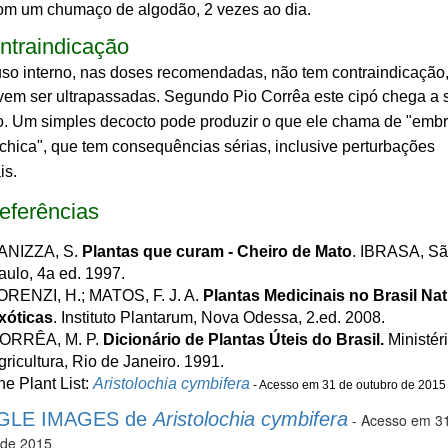
om um chumaço de algodão, 2 vezes ao dia.
ntraindicação
so interno, nas doses recomendadas, não tem contraindicação
vem ser ultrapassadas.
Segundo Pio Corrêa este cipó chega a 
o. Um simples decocto pode produzir o que ele chama de "emb
ochica", que tem consequências sérias, inclusive perturbações
is.
eferências
ANIZZA, S.
Plantas que curam - Cheiro de Mato
. IBRASA, S
aulo, 4a ed. 1997.
ORENZI, H.; MATOS, F. J. A.
Plantas Medicinais no Brasil Nat
xóticas
. Instituto Plantarum, Nova Odessa, 2.ed. 2008.
ORRÊA, M. P.
Dicionário de Plantas Úteis do Brasil.
Ministér
gricultura, Rio de Janeiro. 1991.
he Plant List:
Aristolochia cymbifera
- Acesso em 31 de outubro de 2015
LE IMAGES de
Aristolochia cymbifera
- Acesso em 3
 de 2015