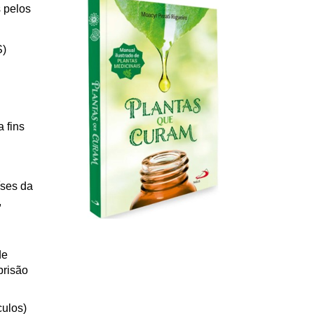
 pelos
S)
 fins
íses da
,
de
prisão
culos)