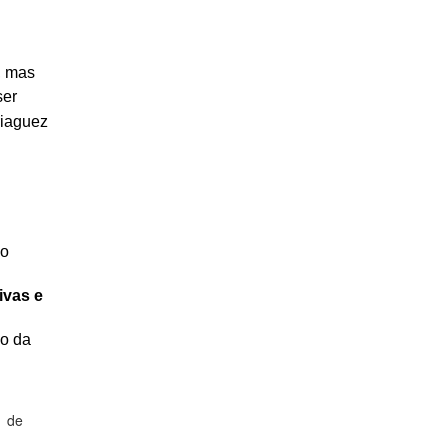
, mas
ser
riaguez
ão
ivas e
io da
1 de