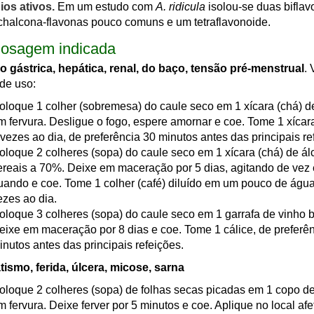
ios ativos.
Em um estudo com
A. ridicula
isolou-se duas biflav
chalcona-flavonas pouco comuns e um tetraflavonoide.
osagem indicada
 gástrica, hepática, renal, do baço, tensão pré-menstrual
. 
de uso:
oloque 1 colher (sobremesa) do caule seco em 1 xícara (chá) d
m fervura. Desligue o fogo, espere amornar e coe. Tome 1 xícara
 vezes ao dia, de preferência 30 minutos antes das principais re
oloque 2 colheres (sopa) do caule seco em 1 xícara (chá) de ál
ereais a 70%. Deixe em maceração por 5 dias, agitando de vez
uando e coe. Tome 1 colher (café) diluído em um pouco de água
ezes ao dia.
oloque 3 colheres (sopa) do caule seco em 1 garrafa de vinho 
eixe em maceração por 8 dias e coe. Tome 1 cálice, de preferê
inutos antes das principais refeições.
ismo, ferida, úlcera, micose, sarna
oloque 2 colheres (sopa) de folhas secas picadas em 1 copo d
m fervura. Deixe ferver por 5 minutos e coe. Aplique no local afe