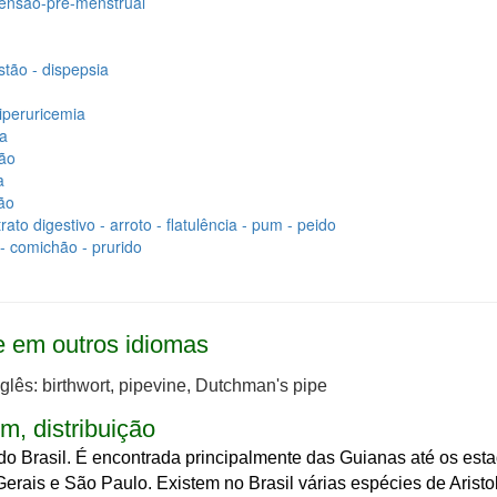
ensão-pre-menstrual
tão - dispepsia
iperuricemia
a
ão
a
ão
rato digestivo - arroto - flatulência - pum - peido
- comichão - prurido
 em outros idiomas
nglês: birthwort, pipevine, Dutchman's pipe
m, distribuição
do Brasil. É encontrada principalmente das Guianas até os est
Gerais e São Paulo.
Existem no Brasil várias espécies de Aristo