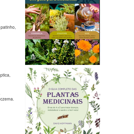
 patinho,
ptica,
a
 eczema.