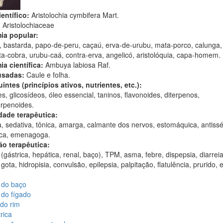
entífico:
Aristolochia cymbifera Mart.
:
Aristolochiaceae
ia popular:
, bastarda, papo-de-peru, caçaú, erva-de-urubu, mata-porco, calunga,
a-cobra, urubu-caá, contra-erva, angelicó, aristolóquia, capa-homem.
ia científica:
Ambuya labiosa Raf.
usadas:
Caule e folha.
intes (princípios ativos, nutrientes, etc.):
es, glicosídeos, óleo essencial, taninos, flavonoides, diterpenos,
erpenoides.
dade terapêutica:
a, sedativa, tônica, amarga, calmante dos nervos, estomáquica, antissé
tica, emenagoga.
ão terapêutica:
(gástrica, hepática, renal, baço), TPM, asma, febre, dispepsia, diarrei
gota, hidropisia, convulsão, epilepsia, palpitação, flatulência, prurido,
 do baço
 do fígado
do rim
rica