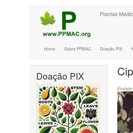
Pular
Plantas Medic
para
o
conteúdo
principal
Home
Sobre PPMAC
Doação PIX
Ci
Doação PIX
Enviado