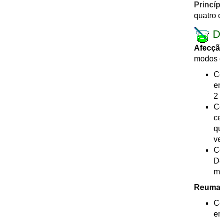
Princíp
quatro 
D
Afecção
modos 
C
e
2
C
c
q
v
C
D
m
Reumat
C
e