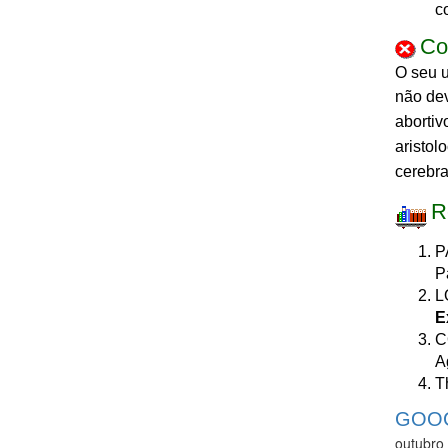
c
Co
O seu u
não de
abortiv
aristol
cerebra
R
P
P
L
E
C
A
T
GOOG
outubro