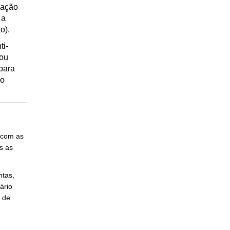
uação
 a
o).
ti-
 ou
para
ão
 com as
s as
ntas,
ário
m de