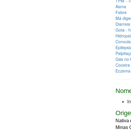
TPM - T
Asma
Febre
Má diges
Diarreia
Gota - h
Hidropsi
Convuls
Epilepsi
Palpitaç
Gás no t
Coceira 
Eczema
Nome
I
Orige
Nativa 
Minas 