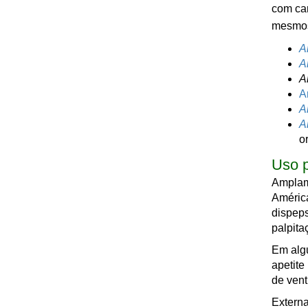
com car
mesmos
A
A
A
A
A
A
o
Uso p
Amplame
América
dispeps
palpita
Em algu
apetite
de vent
Externa