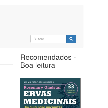
Formulário
de
Buscar
busca
Recomendados -
Boa leitura