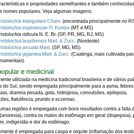
acterísticas e propriedades semelhantes e também conhecidas
 nomes populares. Veja algumas imagens:
ristolochia triangularis
Cham
.
(encontrada principalmente no R
ristolochia esperanzae
O. Kuntze
(MT e MS)
ristolochia ridicula
N. E. Br. (SP, PR, MG, RJ, MS)
ristolochia brasiliensis Mart. & Zucc.
(Nordeste)
ristolochia arcuata
Mast
.
(SP, MG, MS)
ristolochia gigantea
Mart. & Zucc.
(Caatinga, mais cultivada para
rnamentais).
opular e medicinal
nte utilizada na medicina tradicional brasileira e de vários pa
 do Sul, sendo empregada principalmente para a asma, febres
ias, diarreia pesada, gota, hidropisia, convulsões, epilepsia,
ções, flatulência, prurido e eczemas.
mas regiões é empregada com bons resultados contra a falta 
 (anorexia), contra os males do estômago em geral (dispepsia), 
re, indigestão e dor de estômago.
mente é empregada para caspa e orquite (inflamação dos testí