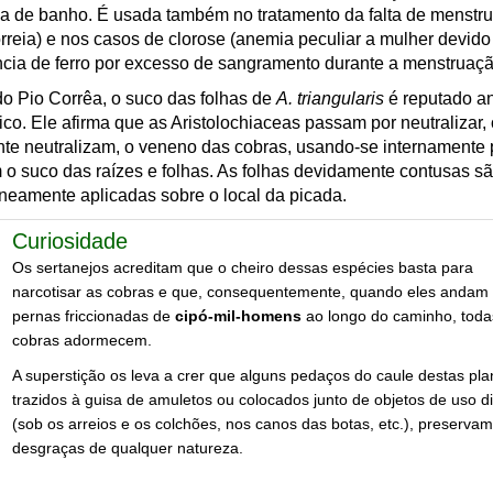
a de banho. É usada também no tratamento da falta de menstr
reia) e nos casos de clorose (anemia peculiar a mulher devido
ncia de ferro por excesso de sangramento durante a menstruaçã
 Pio Corrêa, o suco das folhas de
A. triangularis
é reputado an
ico. Ele afirma que as Aristolochiaceas passam por neutralizar,
te neutralizam, o veneno das cobras, usando-se internamente 
m o suco das raízes e folhas. As folhas devidamente contusas s
neamente aplicadas sobre o local da picada.
Curiosidade
Os sertanejos acreditam que o cheiro dessas espécies basta para
narcotisar as cobras e que, consequentemente, quando eles andam
pernas friccionadas de
cipó-mil-homens
ao longo do caminho, toda
cobras adormecem.
A superstição os leva a crer que alguns pedaços do caule destas pla
trazidos à guisa de amuletos ou colocados junto de objetos de uso di
(sob os arreios e os colchões, nos canos das botas, etc.), preserva
desgraças de qualquer natureza.