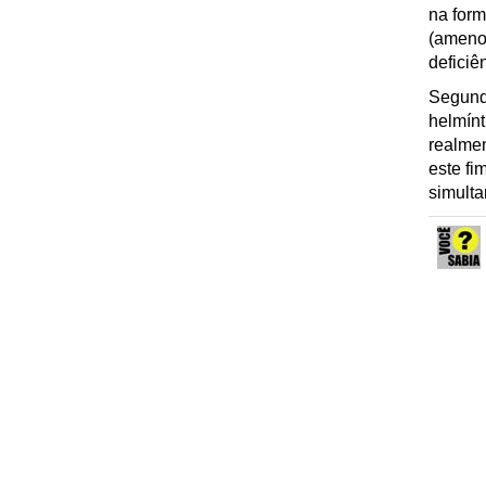
na form
(amenor
deficiê
Segundo
helmínt
realmen
este fi
simulta