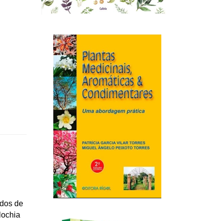
ados de
lochia