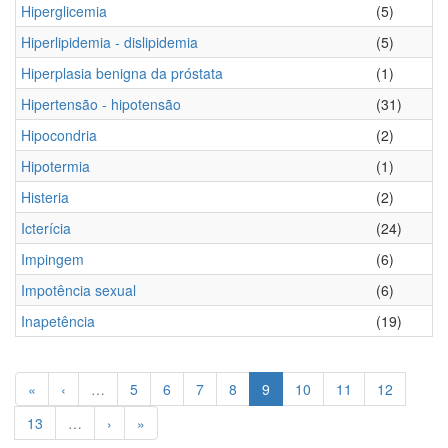
Hiperglicemia
(5)
Hiperlipidemia - dislipidemia
(5)
Hiperplasia benigna da próstata
(1)
Hipertensão - hipotensão
(31)
Hipocondria
(2)
Hipotermia
(1)
Histeria
(2)
Icterícia
(24)
Impingem
(6)
Impotência sexual
(6)
Inapetência
(19)
«
‹
…
5
6
7
8
9
10
11
12
13
…
›
»