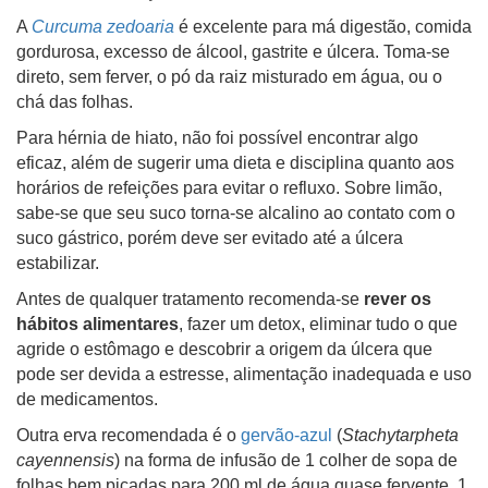
A
Curcuma zedoaria
é excelente para má digestão, comida
gordurosa, excesso de álcool, gastrite e úlcera. Toma-se
direto, sem ferver, o pó da raiz misturado em água, ou o
chá das folhas.
Para hérnia de hiato, não foi possível encontrar algo
eficaz, além de sugerir uma dieta e disciplina quanto aos
horários de refeições para evitar o refluxo. Sobre limão,
sabe-se que seu suco torna-se alcalino ao contato com o
suco gástrico, porém deve ser evitado até a úlcera
estabilizar.
Antes de qualquer tratamento recomenda-se
rever os
hábitos alimentares
, fazer um detox, eliminar tudo o que
agride o estômago e descobrir a origem da úlcera que
pode ser devida a estresse, alimentação inadequada e uso
de medicamentos.
Outra erva recomendada é o
gervão-azul
(
Stachytarpheta
cayennensis
) na forma de infusão de 1 colher de sopa de
folhas bem picadas para 200 ml de água quase fervente, 1