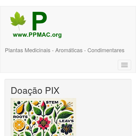
Pular
para
o
conteúdo
principal
Plantas Medicinais - Aromáticas - Condimentares
Toggl
naviga
Doação PIX