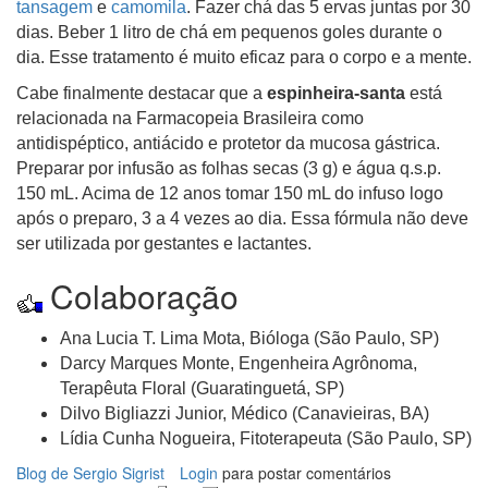
tansagem
e
camomila
. Fazer chá das 5 ervas juntas por 30
dias. Beber 1 litro de chá em pequenos goles durante o
dia. Esse tratamento é muito eficaz para o corpo e a mente.
Cabe finalmente destacar que a
espinheira-santa
está
relacionada na Farmacopeia Brasileira como
antidispéptico, antiácido e protetor da mucosa gástrica.
Preparar por infusão as folhas secas (3 g) e água q.s.p.
150 mL. Acima de 12 anos tomar 150 mL do infuso logo
após o preparo, 3 a 4 vezes ao dia. Essa fórmula não deve
ser utilizada por gestantes e lactantes.
Colaboração
Ana Lucia T. Lima Mota, Bióloga (São Paulo, SP)
Darcy Marques Monte, Engenheira Agrônoma,
Terapêuta Floral (Guaratinguetá, SP)
Dilvo Bigliazzi Junior, Médico (Canavieiras, BA)
Lídia Cunha Nogueira, Fitoterapeuta (São Paulo, SP)
Blog de Sergio Sigrist
Login
para postar comentários