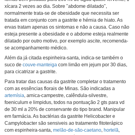
xícara 2 vezes ao dia. Sobre "abdome dilatado",
normalmente trata-se de obesidade que necessita ser
tratada em conjunto com a gastrite e hérnia de hiato. As
ervas tratam apenas os sintomas e não a causa. Caso não
esteja presente a obesidade e o abdome esteja realmente
dilatado por outro motivo, por exemplo ascite, recomenda-
se acompanhamento médico.
Além da já citada espinheira-santa, indica-se também o
suco de
couve-manteiga
com limão em jejum por 30 dias,
para cicatrizar a gastrite.
Para tratar das causas da gastrite completar o tratamento
com as essências florais de Minas. São indicadas a
artemísia
, arnica-campestre, calêndula-silvestre,
foeniculum e limpidus, todos na pontuação 2 gts para vd
de 30 ml a 20% de conservante do tipo brand. Manipular
em farmácia. As bactérias da gastrite Helicobacter e
Campylobacter são sensiveis ao tratamento fitoterápico
com espinheira-santa,
melão-de-são-caetano
,
hortelã
,