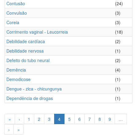
Contusão
(24)
Convulsão
(3)
Coreia
(3)
Corrimento vaginal - Leucorreia
(18)
Debilidade cardíaca
(2)
Debilidade nervosa
(1)
Defeito do tubo neural
(2)
Demência
(4)
Demodicose
(1)
Dengue - zica - chicungunya
(1)
Dependência de drogas
(1)
«
‹
1
2
3
4
5
6
7
8
9
…
›
»