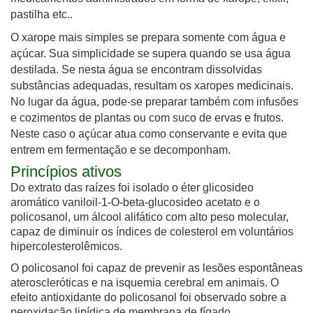
pastilha etc..
O xarope mais simples se prepara somente com água e
açúcar. Sua simplicidade se supera quando se usa água
destilada. Se nesta água se encontram dissolvidas
substâncias adequadas, resultam os xaropes medicinais.
No lugar da água, pode-se preparar também com infusões
e cozimentos de plantas ou com suco de ervas e frutos.
Neste caso o açúcar atua como conservante e evita que
entrem em fermentação e se decomponham.
Princípios ativos
Do extrato das raízes foi isolado o éter glicosideo
aromático vaniloil-1-O-beta-glucosideo acetato e o
policosanol, um álcool alifático com alto peso molecular,
capaz de diminuir os índices de colesterol em voluntários
hipercolesterolêmicos.
O policosanol foi capaz de prevenir as lesões espontâneas
ateroscleróticas e na isquemia cerebral em animais. O
efeito antioxidante do policosanol foi observado sobre a
peroxidação lipídica de membrana de fígado.