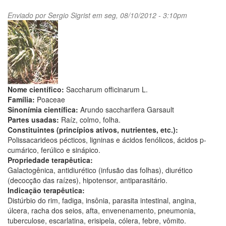
Enviado por
Sergio Sigrist
em seg, 08/10/2012 - 3:10pm
Nome científico:
Saccharum officinarum L.
Família:
Poaceae
Sinonímia científica:
Arundo saccharifera Garsault
Partes usadas:
Raíz, colmo, folha.
Constituintes (princípios ativos, nutrientes, etc.):
Polissacarideos pécticos, ligninas e ácidos fenólicos, ácidos p-
cumárico, ferúlico e sinápico.
Propriedade terapêutica:
Galactogênica, antidiurético (infusão das folhas), diurético
(decocção das raízes), hipotensor, antiparasitário.
Indicação terapêutica:
Distúrbio do rim, fadiga, insônia, parasita intestinal, angina,
úlcera, racha dos seios, afta, envenenamento, pneumonia,
tuberculose, escarlatina, erisipela, cólera, febre, vômito.