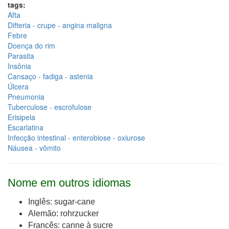
tags:
Afta
Difteria - crupe - angina maligna
Febre
Doença do rim
Parasita
Insônia
Cansaço - fadiga - astenia
Úlcera
Pneumonia
Tuberculose - escrofulose
Erisipela
Escarlatina
Infecção intestinal - enterobiose - oxiurose
Náusea - vômito
Nome em outros idiomas
Inglês: sugar-cane
Alemão: rohrzucker
Francês: canne à sucre