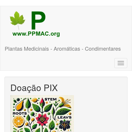
Pular
para
o
conteúdo
principal
Plantas Medicinais - Aromáticas - Condimentares
Toggl
naviga
Doação PIX