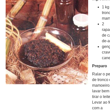
1 kg
tron
mam
2
rapa
de c
de-a
geng
crav
cane
Preparo
Ralar o p
de tronco
mamoeiro
lavar bem
tirar o leite
Levar ao 
com a