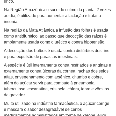
úrico.
Na Região Amazônica o suco do colmo da planta, 2 vezes
ao dia, é utilizado para aumentar a lactação e tratar a
insônia.
Na região da Mata Atlântica a infusão das folhas é usada
como antidiurético, ao passo que decocção das raízes é
amplamente usada como diurético e contra hipotensão.
A decocção dos bulbos é usada contra distúrbios dos rins
e para expulsão de parasitas intestinais.
A espécie é útil internamente contra resfriados e anginas e
externamente contra úlceras da córnea, rachas dos seios,
aftas, envenenamento com arsênico, chumbo e cobre,
além do açúcar servir para combate à pneumonia,
tuberculose, escarlatina, erisipela, cólera, febre e vômitos
da gravidez.
Muito utilizado na indústria farmacêutica, o açúcar corrige
e mascara o sabor desagradável de certos
medicamentos administrados em forma de xarope, elixir,