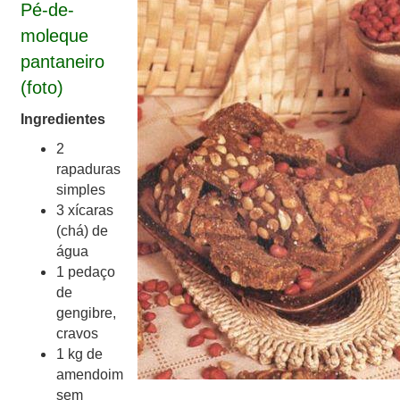
Pé-de-
moleque
pantaneiro
(foto)
Ingredientes
2
rapaduras
simples
3 xícaras
(chá) de
água
1 pedaço
de
gengibre,
cravos
1 kg de
amendoim
sem