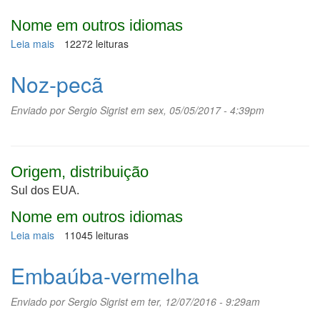
Nome em outros idiomas
Leia mais
sobre
12272 leituras
Teca
Noz-pecã
Enviado por
Sergio Sigrist
em sex, 05/05/2017 - 4:39pm
Origem, distribuição
Sul dos EUA.
Nome em outros idiomas
Leia mais
sobre
11045 leituras
Noz-
pecã
Embaúba-vermelha
Enviado por
Sergio Sigrist
em ter, 12/07/2016 - 9:29am