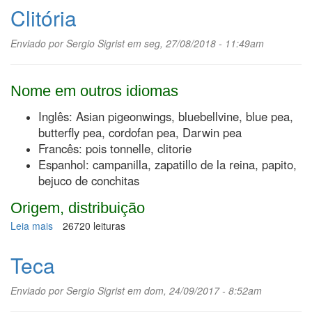
vermelho
Clitória
Enviado por
Sergio Sigrist
em seg, 27/08/2018 - 11:49am
Nome em outros idiomas
Inglês: Asian pigeonwings, bluebellvine, blue pea,
butterfly pea, cordofan pea, Darwin pea
Francês: pois tonnelle, clitorie
Espanhol: campanilla, zapatillo de la reina, papito,
bejuco de conchitas
Origem, distribuição
Leia mais
sobre
26720 leituras
Clitória
Teca
Enviado por
Sergio Sigrist
em dom, 24/09/2017 - 8:52am