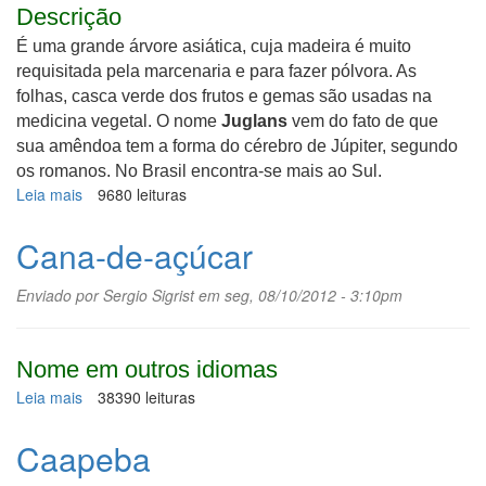
Descrição
É uma grande árvore asiática, cuja madeira é muito
requisitada pela marcenaria e para fazer pólvora. As
folhas, casca verde dos frutos e gemas são usadas na
medicina vegetal. O nome
Juglans
vem do fato de que
sua amêndoa tem a forma do cérebro de Júpiter, segundo
os romanos. No Brasil encontra-se mais ao Sul.
Leia mais
sobre
9680 leituras
Nogueira
Cana-de-açúcar
Enviado por
Sergio Sigrist
em seg, 08/10/2012 - 3:10pm
Nome em outros idiomas
Leia mais
sobre
38390 leituras
Cana-
de-
Caapeba
açúcar