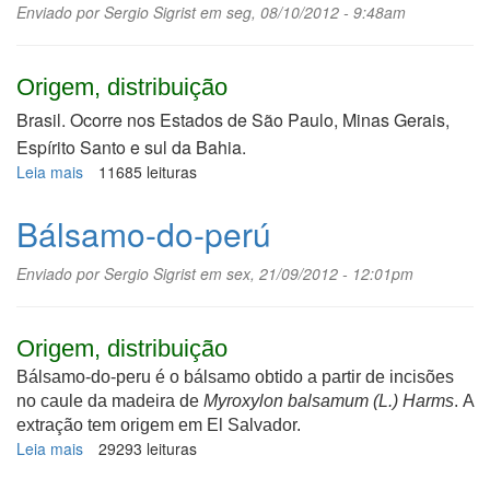
Enviado por
Sergio Sigrist
em seg, 08/10/2012 - 9:48am
Origem, distribuição
Brasil. Ocorre nos Estados de São Paulo, Minas Gerais,
Espírito Santo e sul da Bahia.
Leia mais
sobre
11685 leituras
Caapeba
Bálsamo-do-perú
Enviado por
Sergio Sigrist
em sex, 21/09/2012 - 12:01pm
Origem, distribuição
Bálsamo-do-peru é o bálsamo obtido a partir de incisões
no caule da madeira de
Myroxylon balsamum (L.) Harms
. A
extração tem origem em El Salvador.
Leia mais
sobre
29293 leituras
Bálsamo-