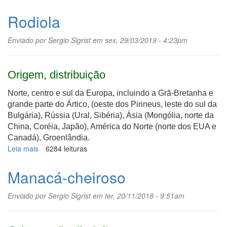
Maçã-
peruana
Rodiola
Enviado por
Sergio Sigrist
em sex, 29/03/2019 - 4:23pm
Origem, distribuição
Norte, centro e sul da Europa, incluindo a Grã-Bretanha e
grande parte do Ártico, (oeste dos Pirineus, leste do sul da
Bulgária), Rússia (Ural, Sibéria), Ásia (Mongólia, norte da
China, Coréia, Japão), América do Norte (norte dos EUA e
Canadá), Groenlândia.
Leia mais
sobre
6284 leituras
Rodiola
Manacá-cheiroso
Enviado por
Sergio Sigrist
em ter, 20/11/2018 - 9:51am