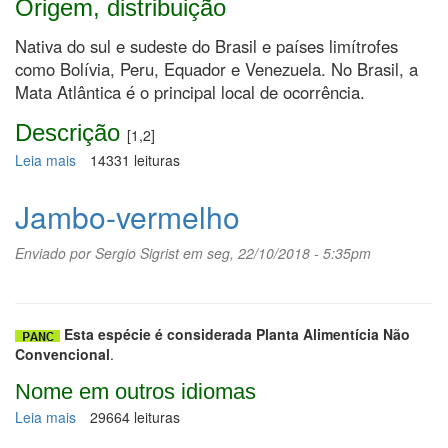
Origem, distribuição
Nativa do sul e sudeste do Brasil e países limítrofes
como Bolívia, Peru, Equador e Venezuela. No Brasil, a
Mata Atlântica é o principal local de ocorrência.
Descrição
[1,2]
Leia mais
sobre
14331 leituras
Manacá-
cheiroso
Jambo-vermelho
Enviado por
Sergio Sigrist
em seg, 22/10/2018 - 5:35pm
Esta espécie é considerada Planta Alimentícia Não
Convencional
.
Nome em outros idiomas
Leia mais
sobre
29664 leituras
Jambo-