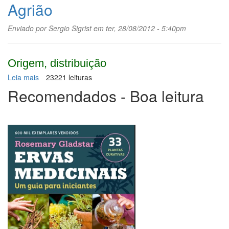
do-
Agrião
perú
Enviado por
Sergio Sigrist
em ter, 28/08/2012 - 5:40pm
Origem, distribuição
Leia mais
sobre
23221 leituras
Agrião
Recomendados - Boa leitura