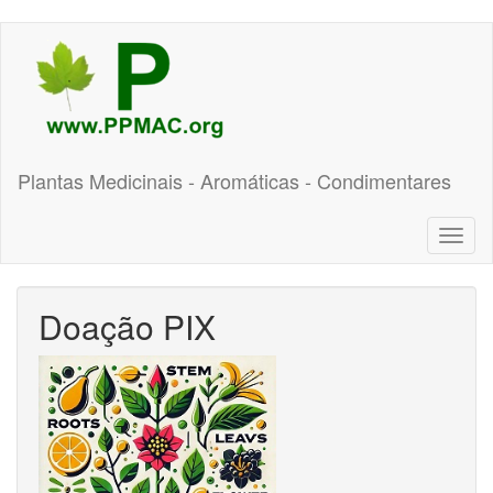
Pular
para
o
conteúdo
principal
Plantas Medicinais - Aromáticas - Condimentares
Toggl
naviga
Doação PIX