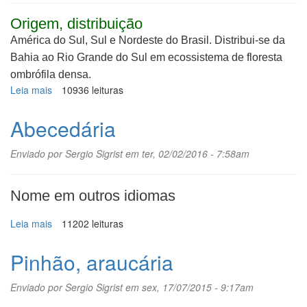
Origem, distribuição
América do Sul, Sul e Nordeste do Brasil. Distribui-se da
Bahia ao Rio Grande do Sul em ecossistema de floresta
ombrófila densa.
Leia mais
sobre
10936 leituras
Embaúba-
vermelha
Abecedária
Enviado por
Sergio Sigrist
em ter, 02/02/2016 - 7:58am
Nome em outros idiomas
Leia mais
sobre
11202 leituras
Abecedária
Pinhão, araucária
Enviado por
Sergio Sigrist
em sex, 17/07/2015 - 9:17am