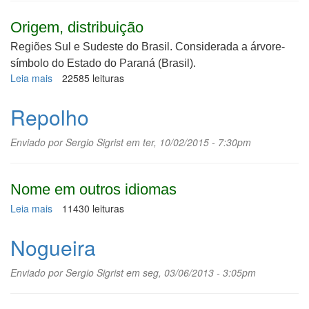
Origem, distribuição
Regiões Sul e Sudeste do Brasil.
Considerada a árvore-
símbolo do Estado do Paraná (Brasil).
Leia mais
sobre
22585 leituras
Pinhão,
araucária
Repolho
Enviado por
Sergio Sigrist
em ter, 10/02/2015 - 7:30pm
Nome em outros idiomas
Leia mais
sobre
11430 leituras
Repolho
Nogueira
Enviado por
Sergio Sigrist
em seg, 03/06/2013 - 3:05pm