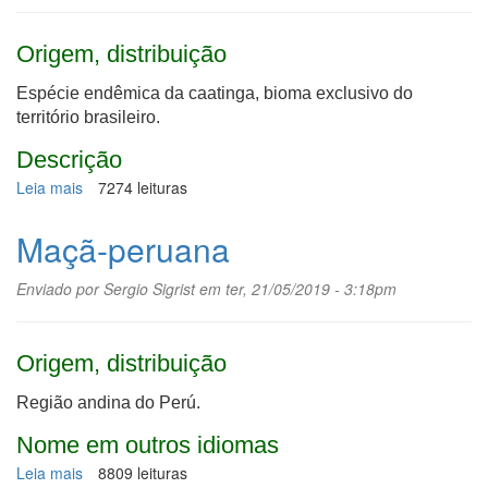
Origem, distribuição
Espécie endêmica da caatinga, bioma exclusivo do
território brasileiro.
Descrição
Leia mais
sobre
7274 leituras
Juazeiro
Maçã-peruana
Enviado por
Sergio Sigrist
em ter, 21/05/2019 - 3:18pm
Origem, distribuição
Região andina do Perú.
Nome em outros idiomas
Leia mais
sobre
8809 leituras