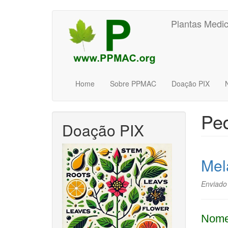
Pular
Plantas Medic
para
o
conteúdo
principal
Home
Sobre PPMAC
Doação PIX
Ped
Doação PIX
Mel
Enviado
Nome