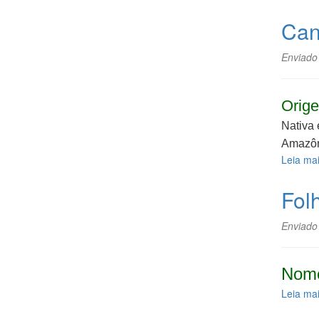
Can
Enviado
Orige
Nativa 
Amazôn
Leia ma
Fol
Enviado
Nome
Leia ma