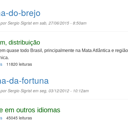
Azeitona-
do-
a-do-brejo
mato
 por
Sergio Sigrist
em sab, 27/06/2015 - 8:50am
m, distribuição
em quase todo Brasil, principalmente na Mata Atlântica e região
ica.
is
sobre
11820 leituras
Cana-
do-
ha-da-fortuna
brejo
 por
Sergio Sigrist
em seg, 03/12/2012 - 10:12am
 em outros idiomas
is
sobre
45045 leituras
Folha-