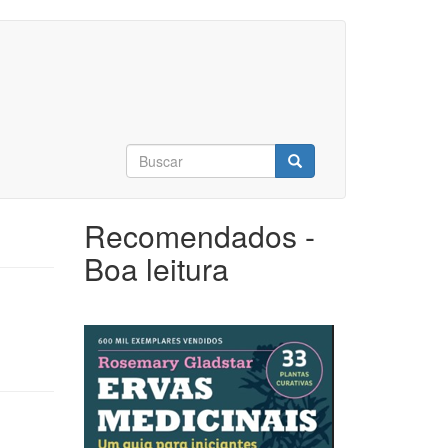
Formulário
de
Buscar
busca
Recomendados -
Boa leitura