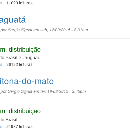
is
sobre
11620 leituras
Avenca
aguatá
 por
Sergio Sigrist
em sab, 12/09/2015 - 8:31am
m, distribuição
do Brasil e Uruguai.
is
sobre
36132 leituras
Caraguatá
itona-do-mato
 por
Sergio Sigrist
em ter, 18/08/2015 - 3:45pm
m, distribuição
do Brasil.
is
sobre
21987 leituras