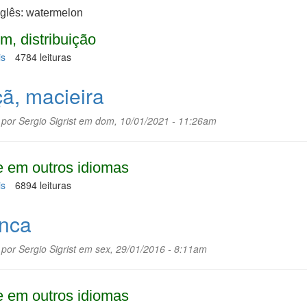
nglês: watermelon
m, distribuição
is
sobre
4784 leituras
Melancia
ã, macieira
 por
Sergio Sigrist
em dom, 10/01/2021 - 11:26am
 em outros idiomas
is
sobre
6894 leituras
Maçã,
macieira
nca
 por
Sergio Sigrist
em sex, 29/01/2016 - 8:11am
 em outros idiomas