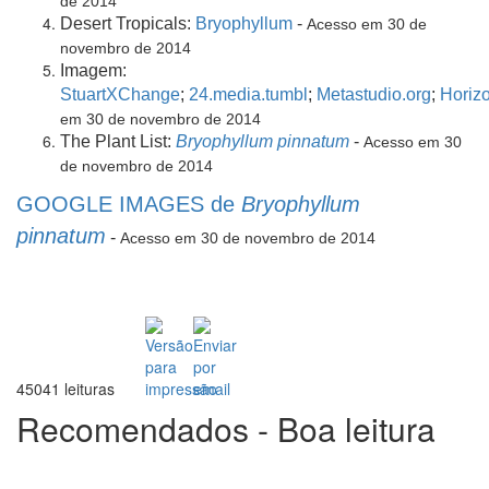
de 2014
Desert Tropicals:
Bryophyllum
-
Acesso em 30 de
novembro de 2014
Imagem:
StuartXChange
;
24.media.tumbl
;
Metastudio.org
;
Horiz
em 30 de novembro de 2014
The Plant List:
Bryophyllum pinnatum
-
Acesso em 30
de novembro de 2014
GOOGLE IMAGES de
Bryophyllum
pinnatum
-
Acesso em 30 de novembro de 2014
45041 leituras
Recomendados - Boa leitura