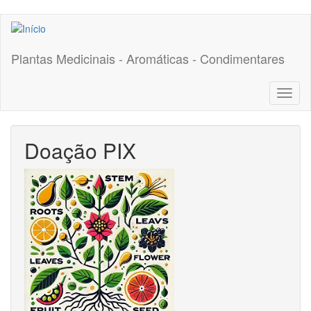
Pular
para
o
Plantas Medicinais - Aromáticas - Condimentares
conteúdo
principal
Toggl
naviga
Doação PIX