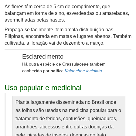
As flores têm cerca de 5 cm de comprimento, que
balançam em forma de sino, esverdeadas ou amareladas,
avermelhadas pelas hastes.
Propaga-se f
acilmente, tem ampla distribuição nas
Filipinas, encontrada em matas e lugares abertos. Tamb
ém
cultivada, a floração vai de dezembro a março.
Esclarecimento
Há outra espécie de Crassulaceae também
conhecido por
saião:
Kalanchoe laciniata
.
Uso popular e medicinal
Planta largamente disseminada no Brasil onde
as folhas são usadas na
medicina popular para o
tratamento de feridas, contusões,
queimaduras,
arranhões, abcessos entre outras doenças
da
pele, picadas de insetos, doenças do trato