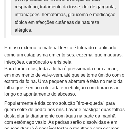
respiratório,
tratamento da tosse, dor de garganta,
inﬂamações,
hematomas, glaucoma e medicação
tópica em afecções cutâneas de natureza
alérgica.
Em uso externo, o material fresco é triturado e aplicado
como um cataplasma em entorses, eczema, queimaduras,
infecções, carbúnculo e erisipela.
Para furúnculos, toda a folha é pressionada com a mão,
em movimento de vai-e-vem, até que se torne úmido com o
extrato da folha. Uma pequena abertura é feita no meio da
folha que é então colocada em ebulição com buracos ao
longo do apontamento do abcesso.
Popularmente é tida como solução "tiro-e-queda" para
quem sofre de pedra nos rins. Lavar e mastigar duas folhas
desta planta diariamente com água na parte da manhã,
com estômago vazio. As pedras serão dissolvidas e em
poucos dias já é possível testar o resultado com exames.