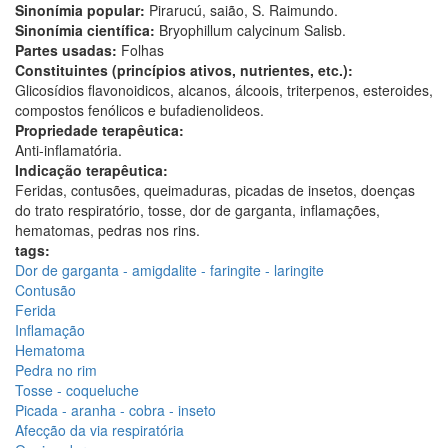
Sinonímia popular:
Pirarucú, saião, S. Raimundo.
Sinonímia científica:
Bryophillum calycinum Salisb.
Partes usadas:
Folhas
Constituintes (princípios ativos, nutrientes, etc.):
Glicosídios ﬂavonoidicos, alcanos, álcoois, triterpenos, esteroides,
compostos fenólicos e bufadienolideos.
Propriedade terapêutica:
Anti-inflamatória.
Indicação terapêutica:
Feridas, contusões, queimaduras, picadas de insetos, doenças
do trato respiratório, tosse, dor de garganta, inﬂamações,
hematomas, pedras nos rins.
tags:
Dor de garganta - amigdalite - faringite - laringite
Contusão
Ferida
Inflamação
Hematoma
Pedra no rim
Tosse - coqueluche
Picada - aranha - cobra - inseto
Afecção da via respiratória