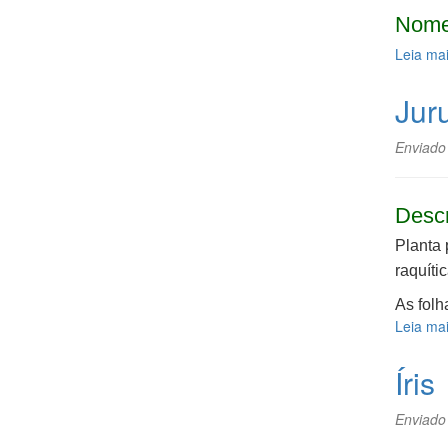
Nome
Leia ma
Jur
Enviado
Desc
Planta 
raquític
As folh
Leia ma
Íris
Enviado