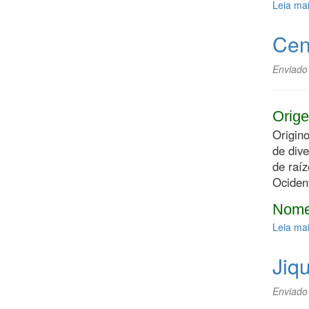
Leia ma
Cen
Enviado
Orige
Origino
de dive
de raí
Ocident
Nome
Leia ma
Jiqu
Enviado