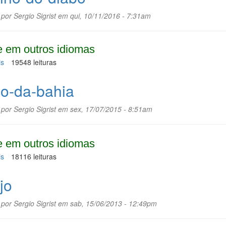
 por
Sergio Sigrist
em qui, 10/11/2016 - 7:31am
 em outros idiomas
is
sobre
19548 leituras
Pepino-
do-
o-da-bahia
diabo
 por
Sergio Sigrist
em sex, 17/07/2015 - 8:51am
 em outros idiomas
is
sobre
18116 leituras
Coco-
da-
jo
bahia
 por
Sergio Sigrist
em sab, 15/06/2013 - 12:49pm