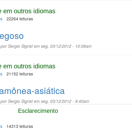
 em outros idiomas
is
sobre
22264 leituras
Íris
egoso
 por
Sergio Sigrist
em seg, 03/12/2012 - 10:08am
 em outros idiomas
is
sobre
21152 leituras
Fedegoso
amônea-asiática
 por
Sergio Sigrist
em seg, 03/12/2012 - 9:40am
Esclarecimento
is
sobre
14313 leituras