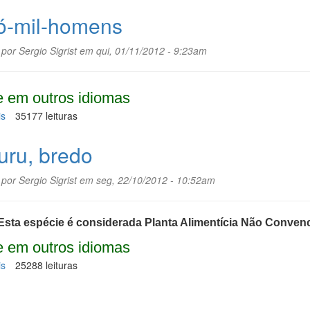
Escamônea-
asiática
ó-mil-homens
 por
Sergio Sigrist
em qui, 01/11/2012 - 9:23am
 em outros idiomas
is
sobre
35177 leituras
Cipó-
mil-
uru, bredo
homens
 por
Sergio Sigrist
em seg, 22/10/2012 - 10:52am
Esta espécie é considerada Planta Alimentícia Não Conven
 em outros idiomas
is
sobre
25288 leituras
Caruru,
bredo