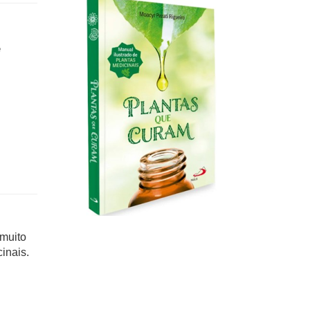
é
 muito
inais.