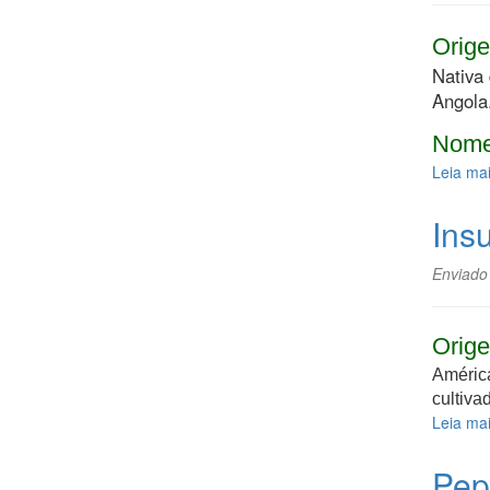
Orige
Nativa 
Angola
Nome
Leia ma
Insu
Enviado
Orige
América
cultiva
Leia ma
Pep