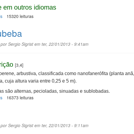
 em outros idiomas
is
sobre
15320 leituras
Poejo
ubeba
 por
Sergio Sigrist
em ter, 22/01/2013 - 9:41am
rição
[3,4]
perene, arbustiva, classificada como nanofanerófita (planta anã
a, cuja altura varia entre 0,25 e 5 m).
as são alternas, pecioladas, sinuadas e sublobadas.
is
sobre
16373 leituras
Jurubeba
 por
Sergio Sigrist
em ter, 22/01/2013 - 9:11am