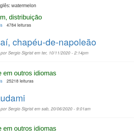
nglês: watermelon
m, distribuição
is
sobre
4784 leituras
Melancia
aí, chapéu-de-napoleão
 por
Sergio Sigrist
em ter, 10/11/2020 - 2:14pm
 em outros idiomas
is
sobre
25218 leituras
Aguaí,
chapéu-
udami
de-
napoleão
 por
Sergio Sigrist
em sab, 20/06/2020 - 9:01am
 em outros idiomas