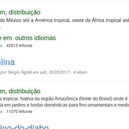
m, distribuição
do México até a América tropical, oeste da África tropical at
.
 em outros idiomas
is
sobre
42913 leituras
Jiquiri
lina
 por
Sergio Sigrist
em sab, 20/05/2017 - 8:46am
m, distribuição
 tropical. N
ativa da região Amazônica (Norte do Brasil) onde é
da em jardins e hortas domésticas para fins ornamentais e medic
is
sobre
11270 leituras
Insulina
ino-do-diabo