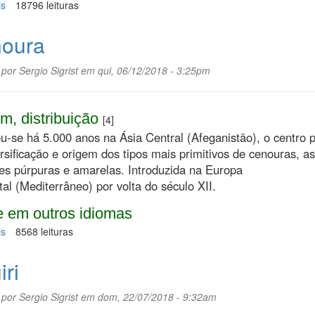
is
sobre
18796 leituras
Dokudami
oura
 por
Sergio Sigrist
em qui, 06/12/2018 - 3:25pm
m, distribuição
[4]
u-se há 5.000 anos na Ásia Central (Afeganistão), o centro 
rsificação e origem dos tipos mais primitivos de cenouras, as
zes púrpuras e amarelas. Introduzida na Europa
al (Mediterrâneo) por volta do século XII.
 em outros idiomas
is
sobre
8568 leituras
Cenoura
iri
 por
Sergio Sigrist
em dom, 22/07/2018 - 9:32am