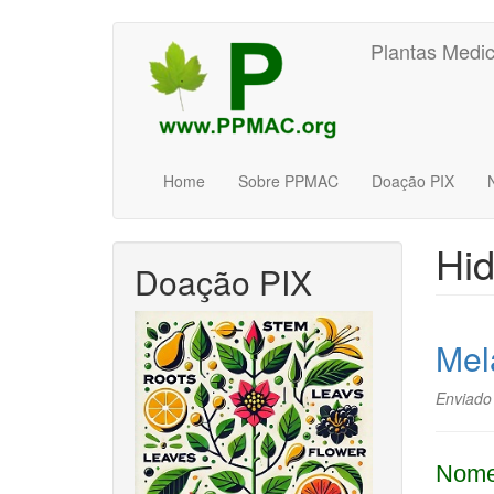
Pular
Plantas Medic
para
o
conteúdo
principal
Home
Sobre PPMAC
Doação PIX
Hid
Doação PIX
Mel
Enviado
Nome