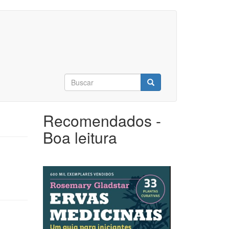
Formulário
de
Buscar
busca
Recomendados -
Boa leitura