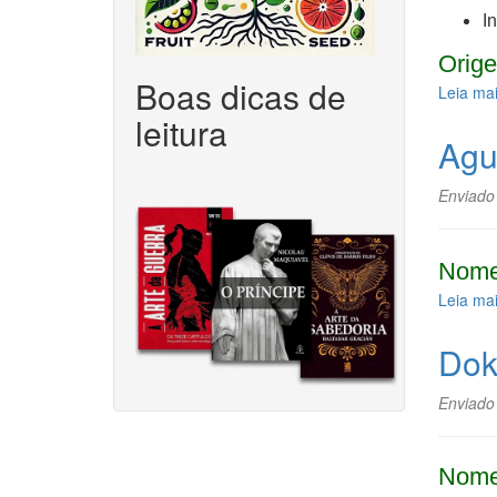
I
Orige
Boas dicas de
Leia ma
leitura
Agu
Enviado
Nome
Leia ma
Dok
Enviado
Nome