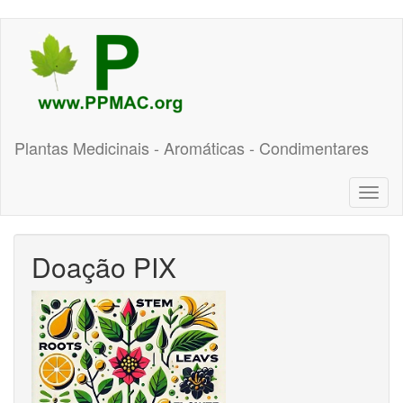
Pular
para
o
conteúdo
principal
Plantas Medicinais - Aromáticas - Condimentares
Toggl
naviga
Doação PIX