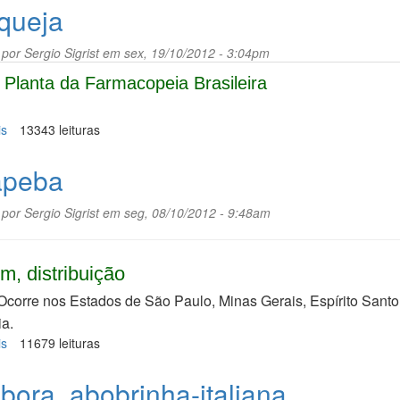
mil-
queja
homens
 por
Sergio Sigrist
em sex, 19/10/2012 - 3:04pm
Planta da Farmacopeia Brasileira
is
sobre
13343 leituras
Carqueja
peba
 por
Sergio Sigrist
em seg, 08/10/2012 - 9:48am
m, distribuição
 Ocorre nos Estados de São Paulo, Minas Gerais, Espírito Santo
a.
is
sobre
11679 leituras
Caapeba
bora, abobrinha-italiana