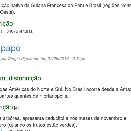
uição nativa da Guiana Francesa ao Peru e Brasil (regiões Nort
Oeste).
rição
is
sobre
34075 leituras
Carapanaúba
ipapo
 por
Sergio Sigrist
em ter, 07/08/2018 - 3:15pm
m, distribuição
 das Américas do Norte e Sul. No Brasil ocorre desde a Ama
partes quentes de Florianópolis.
rição
[4]
e arbórea, apresenta caducifolia nos meses de novembro e
ro (quando os frutos estão verdes).