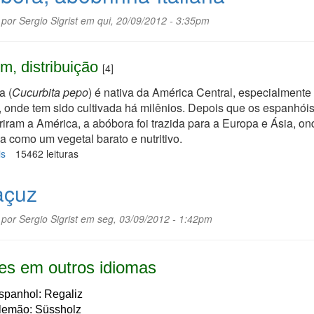
 por
Sergio Sigrist
em qui, 20/09/2012 - 3:35pm
m, distribuição
[4]
a (
Cucurbita pepo
) é nativa da América Central, especialmente
 onde tem sido cultivada há milênios. Depois que os espanhói
iram a América, a abóbora foi trazida para a Europa e Ásia, ond
a como um vegetal barato e nutritivo.
is
sobre
15462 leituras
Abóbora,
abobrinha-
açuz
italiana
 por
Sergio Sigrist
em seg, 03/09/2012 - 1:42pm
s em outros idiomas
spanhol: Regaliz
lemão: Süssholz