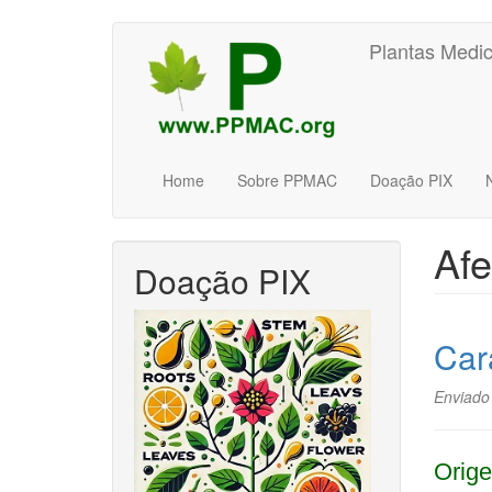
Pular
Plantas Medic
para
o
conteúdo
principal
Home
Sobre PPMAC
Doação PIX
Afe
Doação PIX
Car
Enviado
Orige