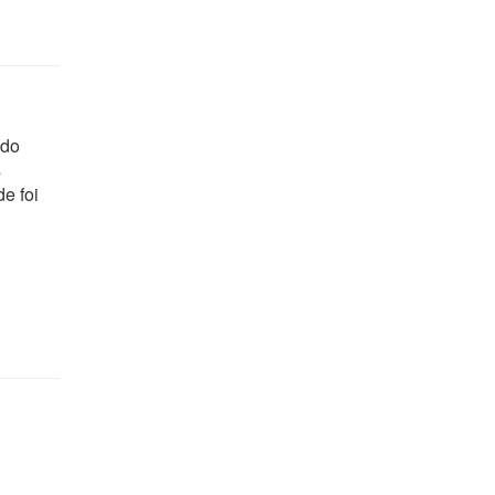
 do
s
e foi