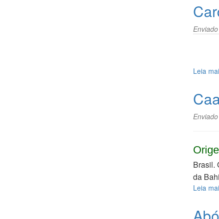
Car
Enviado
Leia ma
Caa
Enviado
Orige
Brasil.
da Bahi
Leia ma
Abó