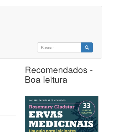
Formulário
de
Buscar
busca
Recomendados -
Boa leitura