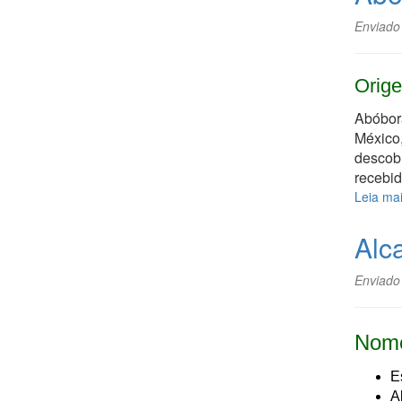
Enviado
Orige
Abóbor
México,
descobr
recebid
Leia ma
Alc
Enviado
Nome
E
A