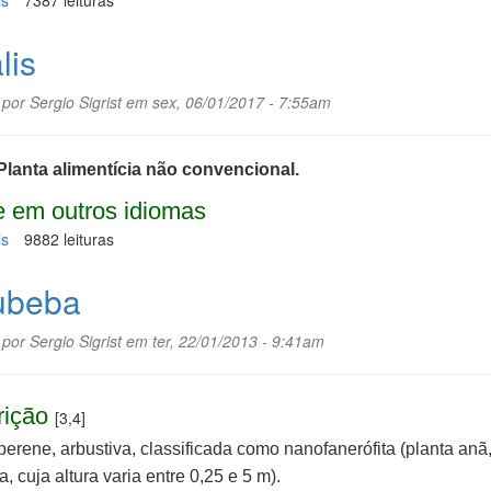
is
sobre
7387 leituras
Jenipapo
lis
 por
Sergio Sigrist
em sex, 06/01/2017 - 7:55am
Planta alimentícia não convencional.
 em outros idiomas
is
sobre
9882 leituras
Fisalis
ubeba
 por
Sergio Sigrist
em ter, 22/01/2013 - 9:41am
rição
[3,4]
perene, arbustiva, classificada como nanofanerófita (planta anã
a, cuja altura varia entre 0,25 e 5 m).