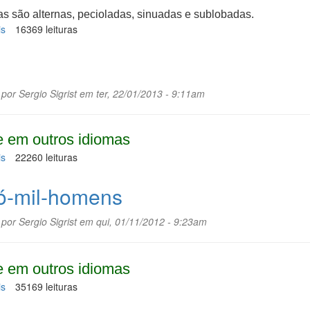
as são alternas, pecioladas, sinuadas e sublobadas.
is
sobre
16369 leituras
Jurubeba
 por
Sergio Sigrist
em ter, 22/01/2013 - 9:11am
 em outros idiomas
is
sobre
22260 leituras
Íris
ó-mil-homens
 por
Sergio Sigrist
em qui, 01/11/2012 - 9:23am
 em outros idiomas
is
sobre
35169 leituras
Cipó-