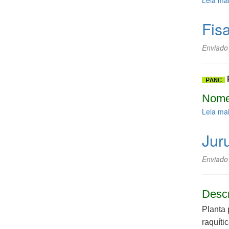
Leia ma
Fisa
Enviado
Nome
Leia ma
Jur
Enviado
Desc
Planta 
raquític