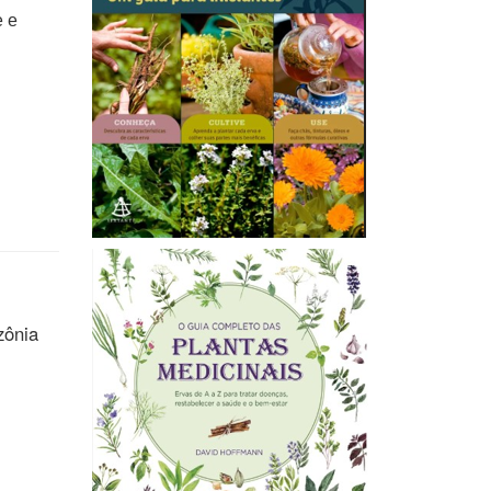
e e
zônia