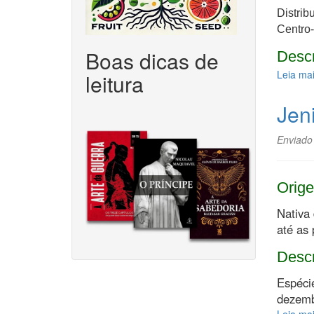
Distrib
Centro-
Boas dicas de
Desc
Leia ma
leitura
Jen
Enviado
Orige
Nativa
até as 
Desc
Espéci
dezemb