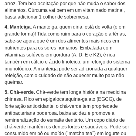
arroz. Tem boa aceitação por que não muda o sabor dos
alimentos.
Cúrcuma vai bem em um vitaminado matinal,
basta adicionar 1 colher de sobremesa.
4. Manteiga
. A manteiga, quem diria, está de volta (e em
grande forma)! Tida como ruim para o coração e artérias,
sabe-se agora que é um dos alimentos mais ricos em
nutrientes para os seres humanos. Embalada com
vitaminas solúveis em gordura (A, D, E e K2), é rica
também em cálcio e ácido linoleico, um reforço do sistema
imunológico.
A manteiga pode ser adicionada a qualquer
refeição, com o cuidado de não aquecer muito para não
queimar.
5. Chá-verde.
Chá-verde tem longa história na medicina
chinesa. Rico em epigalocatequina-galato (EGCG), de
forte ação antioxidante, o chá-verde tem propriedade
antibacteriana poderosa, baixa acidez e promove a
remineralização do esmalte dentário.
Um copo diário de
chá-verde mantém os dentes fortes e saudáveis. Pode ser
consumido em pó ou moído ("matcha tea") em iogurte ou