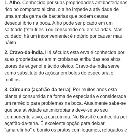
1. Alho.
Conhecido por suas propriedades antibacterianas,
rico no composto alicina, o alho impede a atividade de
uma ampla gama de bactérias que podem causar
desequilíbrio na boca.
Alho pode ser picado em um
salteado ("stir-fries") ou consumido cru em saladas. Mas
cuidado, há um inconveniente: é notório por causar mau
hálito.
2. Cravo-da-índia.
Há séculos esta erva é conhecida por
suas propriedades antimicrobianas atribuídas aos altos
teores de eugenol e ácido oleico. Cravo-da-índia serve
como substituto do açúcar em bolos de especiaria e
muffins.
3. Cúrcuma (açafrão-da-terra).
Por muitos anos esta
planta é consumida na forma de especiaria e considerada
um remédio para problemas na boca. Atualmente sabe-se
que sua atividade antimicrobiana deve-se ao seu
componente ativo, a curcumina.
No Brasil é conhecida por
açafrão-da-terra. É excelente opção para deixar
"amarelinho" e bonito os pratos com legumes, refogados e