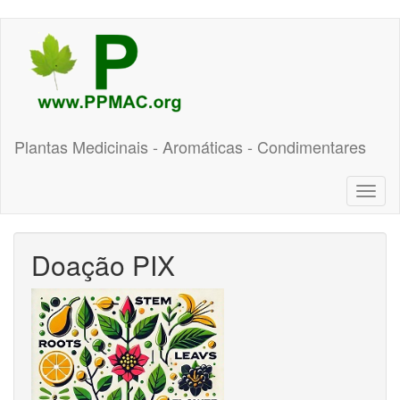
Pular
para
o
conteúdo
principal
Plantas Medicinais - Aromáticas - Condimentares
Toggl
naviga
Doação PIX