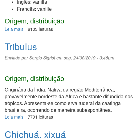
Inglês: vanilla
Francês: vanille
Origem, distribuição
Leia mais
sobre
6103 leituras
Baunilha
Tribulus
Enviado por
Sergio Sigrist
em seg, 24/06/2019 - 3:48pm
Origem, distribuição
Originária da Índia. Nativa da região Mediterrânea,
provavelmente nordeste da África e bastante difundida nos
trópicos. Apresenta-se como erva ruderal da caatinga
brasileira, ocorrendo de maneira subespontânea.
Leia mais
sobre
7791 leituras
Tribulus
Chichuá, xixuá