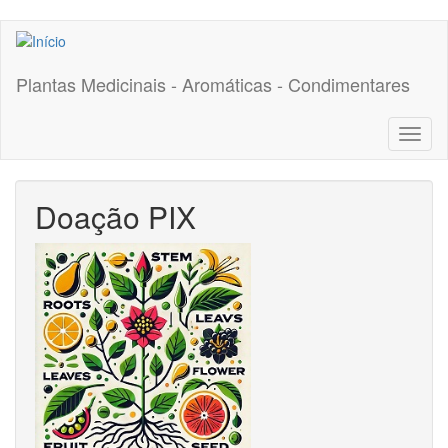
Pular
para
o
Plantas Medicinais - Aromáticas - Condimentares
conteúdo
principal
Toggl
naviga
Doação PIX