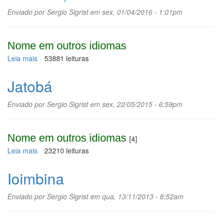
Enviado por
Sergio Sigrist
em sex, 01/04/2016 - 1:01pm
Nome em outros idiomas
Leia mais
sobre
53881 leituras
Chichuá,
xixuá
Jatobá
Enviado por
Sergio Sigrist
em sex, 22/05/2015 - 6:59pm
Nome em outros idiomas
[4]
Leia mais
sobre
23210 leituras
Jatobá
Ioimbina
Enviado por
Sergio Sigrist
em qua, 13/11/2013 - 8:52am