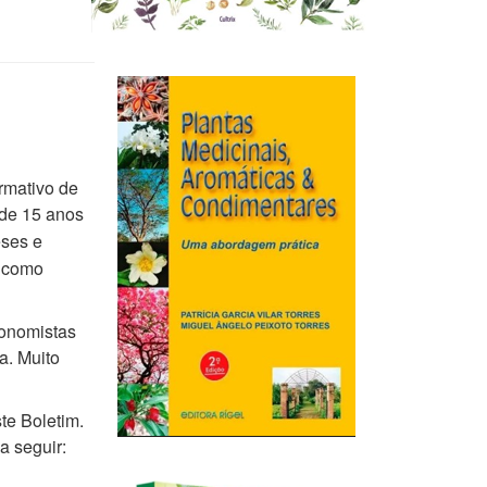
rmativo de
 de 15 anos
eses e
r como
xonomistas
a. Muito
te Boletim.
a seguir: