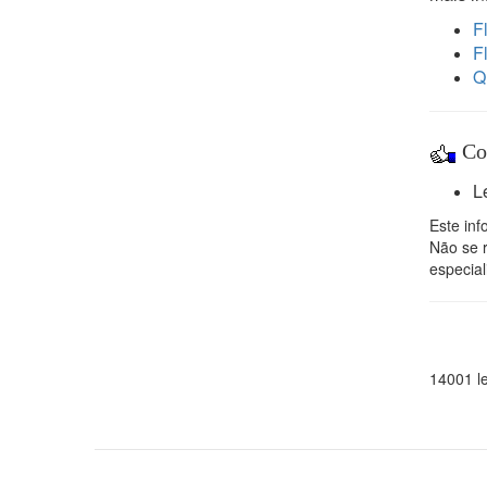
F
F
Q
Col
L
Este inf
Não se 
especial
14001 le