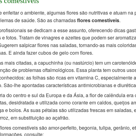
s comestíveis
 enfeitar o ambiente, algumas flores são nutritivas e atuam na
blemas de saúde. São as
chamadas
flores comestíveis
.
profissionais se dedicam a esse assunto, oferecendo dicas gas
s e fotos. Tratam de
vinagres e azeites que podem ser aromati
 Sugerem salpicar flores nas saladas, tornando-as
mais colorida
sas. E ainda fazer cubos de gelo com flores.
 mais citadas, a capuchinha (ou nastúrcio) tem um carotenóid
enção de problemas
oftalmológicos. Essa planta tem outros uso
onhecidos: as folhas são ricas em vitamina C,
especialmente a
o. São-lhe apontadas características antimicrobianas e diurética
ria do centro e sul da Europa e da Ásia, a flor de calêndula era 
tas, desidratada e
utilizada como corante em caldos, queijos a
a e bolos. As suas pétalas são utilizadas frescas
em saladas, 
rroz, em substituição ao açafrão.
flores comestíveis são amor-perfeito, begonia, tulipa, gerânio, e
formações, consulte: