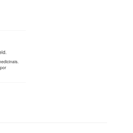
eld.
edicinais.
 por