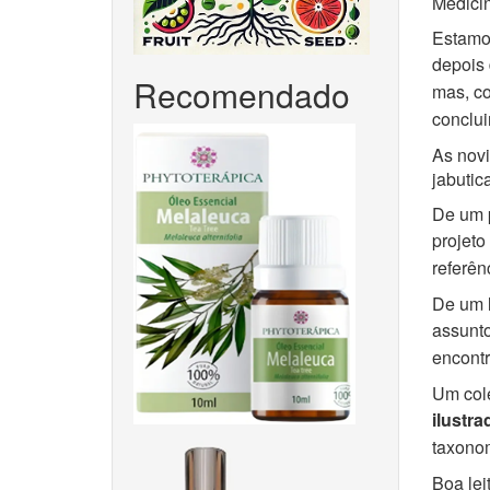
Medicin
Estamos
depois 
Recomendado
mas, co
conclui
As nov
jabutic
De um p
projeto
referên
De um l
assunt
encontr
Um cole
ilustra
taxonom
Boa lei