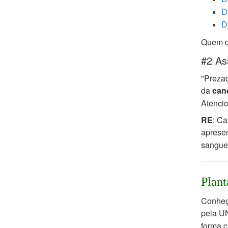
D
D
Quem de
#2 As
"Prezad
da
can
Atenci
RE
: Ca
aprese
sangue.
Plant
Conheça
pela U
forma c