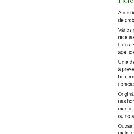
Flore
Além de
de pro
Vários 
receita
flores.
apetito
Uma das
à prev
bem rec
floraçã
Originá
nas hor
manteig
ou no a
Outras 
mais in