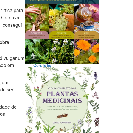
 "fica para
Canela
o Carnaval
a, consegui
obre
divulgar um
eado em
Cerefólio
, um
de ser
idade de
cos
Jaboticabeira