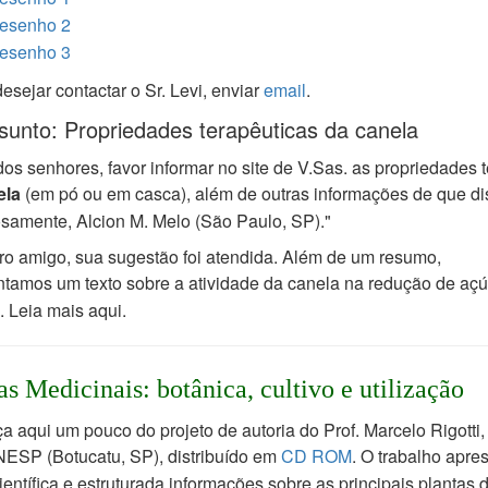
esenho 2
esenho 3
sejar contactar o Sr. Levi,
enviar
email
.
sunto: Propriedades terapêuticas da canela
os senhores, favor informar no site de V.Sas. as propriedades 
ela
(em pó ou em
casca), além de outras informações de que d
osamente,
Alcion M. Melo (São Paulo, SP)."
ro amigo, sua sugestão foi atendida. Além de um resumo,
ntamos
um texto sobre a atividade da canela na redução de açú
 Leia mais aqui.
as Medicinais: botânica, cultivo e utilização
 aqui um pouco do projeto de autoria do Prof. Marcelo Rigotti
NESP (Botucatu, SP),
distribuído em
CD ROM
. O trabalho apre
ientífica e estruturada informações sobre
as principais plantas 