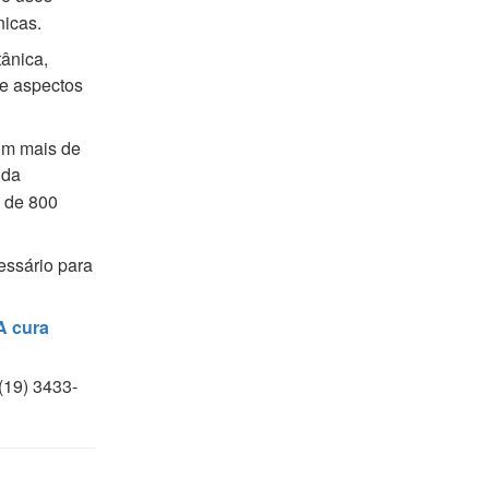
nicas.
tânica,
 e aspectos
om mais de
 da
o de 800
essário para
A cura
(19) 3433-