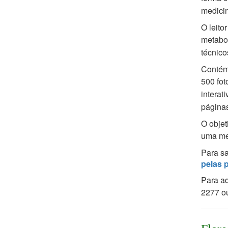
medicin
O leito
metabo
técnico
Contém 
500 fo
interat
páginas
O objet
uma me
Para sa
pelas 
Para a
2277 o