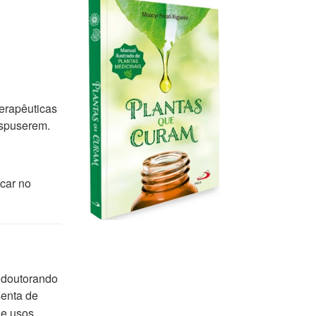
terapêuticas
ispuserem.
car no
, doutorando
senta de
de usos