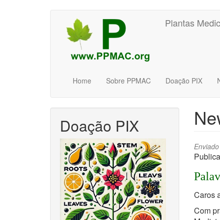
Pular
Plantas Medic
para
o
conteúdo
principal
Home
Sobre PPMAC
Doação PIX
New
Doação PIX
Enviado
Publica
Palav
Caros 
Com pra