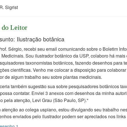
R. Sigrist
 do Leitor
sunto: Ilustração botânica
rof. Sérgio, recebi seu email comunicando sobre o Boletim Info
s Medicinais. Sou
ilustrador botânico da USP, colaboro há mais
squisadores taxonomistas botânicos, fazendo
desenhos para t
ções científicas.
Venho me colocar a disposição para colabora
dor de algum trabalho seu sobre plantas medicinais.
ceria também sugestão sua sobre pesquisadores botânicos ta
possa contatar. Enviei 3
anexos com desenhos da minha autori
o pela atenção,
Levi Grau (São Paulo, SP)."
 atenção ao colega uspiano, estou divulgando seu trabalho nes
nhos enviados pelo ilustrador
podem ser apreciados nos links 
esenho 1