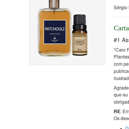
Sérgio 
Carta
#1 As
"Caro P
Planta
com pe
publica
ilustra
Agrade
que eu 
obrigad
RE
: Em
Os dese
D