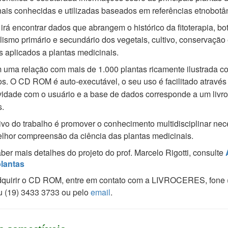
ais conhecidas e utilizadas baseados em referências etnobotâ
r irá encontrar dados que abrangem o histórico da fitoterapia, bo
lismo primário e
secundário dos vegetais, cultivo, conservação
s aplicados a plantas medicinais.
uma relação com mais de 1.000 plantas ricamente ilustrada c
tos. O CD ROM é auto-
executável, o seu uso é facilitado através
ividade com o usuário e a base de dados corresponde a um
livr
.
ivo do trabalho é promover o conhecimento multidisciplinar nec
lhor compreensão da
ciência das plantas medicinais.
ber mais detalhes do projeto do prof. Marcelo Rigotti, consulte
plantas
dquirir o CD ROM, entre em contato com a LIVROCERES, fone 
u (19) 3433 3733 ou pelo
email
.