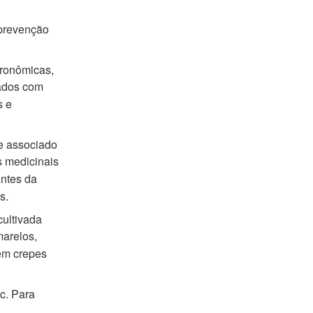
 prevenção
tronômicas,
zados com
s e
e associado
s medicinais
ntes da
s.
cultivada
marelos,
em crepes
tc. Para