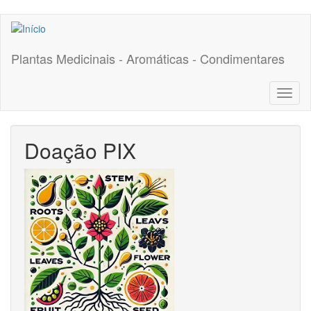
Pular
para
o
Plantas Medicinais - Aromáticas - Condimentares
conteúdo
principal
Toggl
naviga
Doação PIX