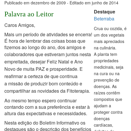
Publicado em dezembro de 2009 - Editado em junho de 2014
Destaque
Palavra ao Leitor
Beterraba
Caros Amigos,
Crua ou
cozida,
é
Mais um período de atividades se encerra!
um dos vegetais
É hora de lembrar das coisas boas que
mais apreciados
fizemos ao longo do ano, dos amigos e
na culinária.
colaboradores que
estiveram juntos nesta
A
planta tem
propriedades
empreitada, desejar Feliz Natal e Ano
medicinais, seja
Novo de muita PAZ e prosperidade. E
na cura ou na
reafirmar a certeza de que continua
prevenção de
a
missão de produzir bom conteúdo e
doenças.
As
compartilhar as novidades da Fitoterapia.
raízes contêm
compostos que
Ao mesmo tempo espero continuar
ajudam a
contando com a sua preferência e estar à
proteger contra
altura das expectativas e necessidades.
doenças
Nesta edição do Boletim Informativo os
cardíacas,
destaques são o descrição dos benefícios