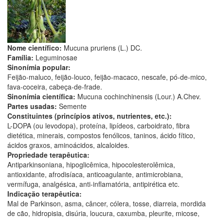
Nome científico:
Mucuna pruriens (L.) DC.
Família:
Leguminosae
Sinonímia popular:
Feijão-maluco, feijão-louco, feijão-macaco, nescafe, pó-de-mico,
fava-coceira, cabeça-de-frade.
Sinonímia científica:
Mucuna cochinchinensis (Lour.) A.Chev.
Partes usadas:
Semente
Constituintes (princípios ativos, nutrientes, etc.):
L-DOPA (ou levodopa), proteína, lipídeos, carboidrato, fibra
dietética, minerais, compostos fenólicos, taninos, ácido fítico,
ácidos graxos, aminoácidos, alcaloides.
Propriedade terapêutica:
Antiparkinsoniana, hipoglicêmica, hipocolesterolêmica,
antioxidante, afrodisíaca, anticoagulante, antimicrobiana,
vermífuga, analgésica, anti-inflamatória, antipirética etc.
Indicação terapêutica:
Mal de Parkinson, asma, câncer, cólera, tosse, diarreia, mordida
de cão, hidropisia, disúria, loucura, caxumba, pleurite, micose,