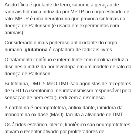
Ácido fítico é quelante de ferro, suprime a geração de
radicais hidroxila induzida por MPTP no corpo estriado de
rato. MPTP é uma neurotoxina que provoca sintomas da
doença de Parkinson (é usada em experimentos com
animais).
Considerado o mais poderoso antioxidante do corpo
humano,
glutationa
é captadora de radicais livres.
O tratamento contínuo e intermitente com nicotina reduz a
discinesia induzida por levodopa em um modelo de rato da
doença de Parkinson.
Bufotenina, DMT, 5 MeO-DMT são agonistas de receptores
de 5-HT1A (serotonina, neurotransmissor responsável pela
sensação de bem-estar), reduzem a discinesia.
ß-carbolina é neuroprotetora, antioxidante, inibidora da
monoamina oxidase (MAO), facilita a atividade de DMT.
Os ácidos esteárico, oleico, linolênico são neuroprotetores,
ativam o receptor ativado por proliferadores de