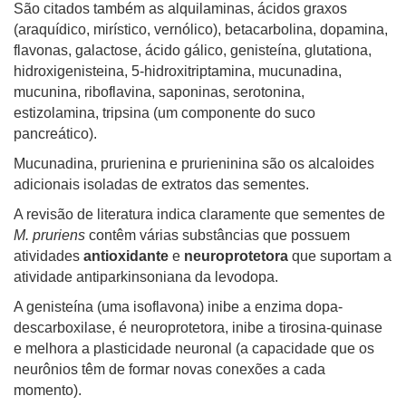
São citados também as alquilaminas, ácidos graxos
(araquídico, mirístico, vernólico), betacarbolina, dopamina,
flavonas, galactose, ácido gálico, genisteína, glutationa,
hidroxigenisteina, 5-hidroxitriptamina, mucunadina,
mucunina, riboflavina, saponinas, serotonina,
estizolamina, tripsina (um componente do suco
pancreático).
Mucunadina, prurienina e prurieninina são os alcaloides
adicionais isoladas de extratos das sementes.
A revisão de literatura indica claramente que sementes de
M. pruriens
contêm várias substâncias que possuem
atividades
antioxidante
e
neuroprotetora
que suportam a
atividade antiparkinsoniana da levodopa.
A genisteína (uma isoflavona) inibe a enzima dopa-
descarboxilase, é neuroprotetora, inibe a tirosina-quinase
e melhora a plasticidade neuronal (a capacidade que os
neurônios têm de formar novas conexões a cada
momento).