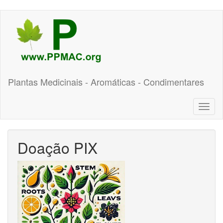
Pular
para
o
conteúdo
principal
Plantas Medicinais - Aromáticas - Condimentares
Toggl
naviga
Doação PIX