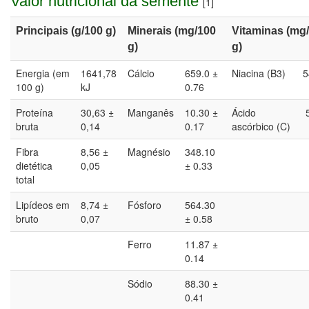
Valor nutricional da semente
[1]
Principais (g/100 g)
Minerais (mg/100
Vitaminas (mg
g)
g)
Energia
(em
1641,78
Cálcio
659.0 ±
Niacina (B3)
5
100 g)
kJ
0.76
Proteína
30,63 ±
Manganês
10.30 ±
Ácido
5
bruta
0,14
0.17
ascórbico (C)
Fibra
8,56 ±
Magnésio
348.10
dietética
0,05
± 0.33
total
Lipídeos em
8,74 ±
Fósforo
564.30
bruto
0,07
± 0.58
Ferro
11.87 ±
0.14
Sódio
88.30 ±
0.41