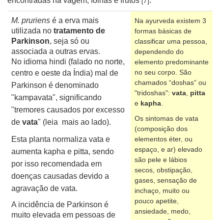
[7]
encontradas na vagem, folhas e frutos
.
M. pruriens
é a erva mais
Na ayurveda existem 3
utilizada no
tratamento de
formas básicas de
Parkinson
, seja só ou
classificar uma pessoa,
associada a outras ervas.
dependendo do
No
idioma hindi (falado no norte,
elemento predominante
no seu corpo. São
centro e oeste da Índia)
mal de
chamados “doshas” ou
Parkinson é denominado
"tridoshas":
vata
,
pitta
"kampavata", significando
e
kapha
.
"tremores causados por excesso
Os sintomas de vata
de
vata
" (leia mais ao lado).
(composição dos
Esta planta normaliza vata e
elementos éter, ou
espaço, e ar) elevado
aumenta kapha e pitta, sendo
são pele e lábios
por isso recomendada em
secos, obstipação,
doenças causadas devido a
gases, sensação de
agravação de vata.
inchaço, muito ou
pouco apetite,
A incidência de Parkinson é
ansiedade, medo,
muito elevada em pessoas de