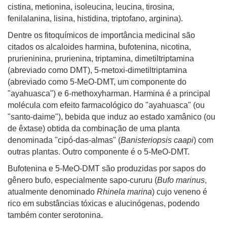
cistina, metionina, isoleucina, leucina, tirosina,
fenilalanina, lisina, histidina, triptofano, arginina).
Dentre os fitoquímicos de importância medicinal são
citados os alcaloides harmina, bufotenina, nicotina,
prurieninina, prurienina, triptamina, dimetiltriptamina
(abreviado como DMT), 5-metoxi-dimetiltriptamina
(abreviado como 5-MeO-DMT, um componente do
"ayahuasca") e 6-methoxyharman. Harmina é a principal
molécula com efeito farmacológico do "ayahuasca" (ou
"santo-daime"), bebida que induz ao estado xamânico (ou
de êxtase) obtida da combinação de uma planta
denominada "cipó-das-almas" (
Banisteriopsis caapi
) com
outras plantas. Outro componente é o 5-MeO-DMT.
Bufotenina e 5-MeO-DMT são produzidas por sapos do
gênero bufo, especialmente sapo-cururu (
Bufo marinus
,
atualmente denominado
Rhinela marina
) cujo veneno é
rico em substâncias tóxicas e alucinógenas, podendo
também conter serotonina.