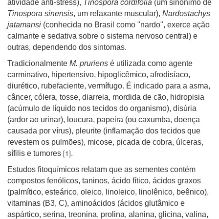
atividade anti-stress),
Tinospora cordifolia
(um sinônimo de
Tinospora sinensis
, um relaxante muscular),
Nardostachys
jatamansi
(conhecida no Brasil como "nardo", exerce ação
calmante e sedativa sobre o sistema nervoso central) e
outras, dependendo dos sintomas.
Tradicionalmente
M. pruriens
é utilizada como agente
carminativo, hipertensivo, hipoglicêmico, afrodisíaco,
diurético, rubefaciente, vermífugo. É indicado para a asma,
câncer, cólera, tosse, diarreia, mordida de cão, hidropisia
(acúmulo de líquido nos tecidos do organismo), disúria
(ardor ao urinar), loucura, papeira (ou caxumba, doença
causada por vírus), pleurite (inflamação dos tecidos que
revestem os pulmões), micose, picada de cobra, úlceras,
[1]
sífilis e tumores
.
Estudos fitoquímicos relatam que as sementes contém
compostos fenólicos, taninos, ácido fítico, ácidos graxos
(palmítico, esteárico, oleico, linoleico, linolênico, beênico),
vitaminas (B3, C), aminoácidos (ácidos glutâmico e
aspártico, serina, treonina, prolina, alanina, glicina, valina,