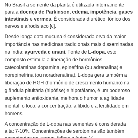
No Brasil a semente da planta é utilizada internamente
para a
doença de Parkinson
,
edema
,
impotência
,
gases
intestinais
e
vermes
. É considerada diurético, tônico dos
[6]
nervos e afrodisíaco
.
Desde longa data m
ucuna é considerada erva da maior
importância nas medicinas tradicionais mais disseminadas
na Índia:
ayurveda e unani
. Fonte de
L-dopa
, este
composto estimula a liberação de hormônios
catecolaminas dopamina, epinefrina (ou adrenalina) e
norepinefrina (ou noradrenalina). L
-dopa gera também a
liberação de HGH (hormônio de crescimento humano) na
glândula pituitária (hipófise) e hipotálamo, é um poderoso
suplemento antioxidante, melhora o humor, a agilidade
mental, o foco, a concentração, a libido e a fertilidade em
homens.
A concentração de L-dopa nas sementes é considerada
alta: 7-10%. Concentrações de serotonina são também