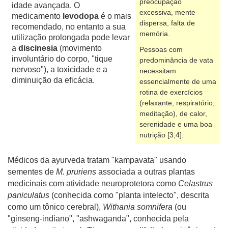
preocupação
idade avançada. O
excessiva, mente
medicamento
levodopa
é o mais
dispersa, falta de
recomendado, no entanto a sua
memória.
utilização prolongada pode levar
a
discinesia
(movimento
Pessoas com
involuntário do corpo, "tique
predominância de vata
nervoso"), a toxicidade e a
necessitam
diminuição da eficácia.
essencialmente de uma
rotina de exercícios
(relaxante, respiratório,
meditação), de calor,
serenidade e uma boa
nutrição [3,4].
Médicos da ayurveda tratam "kampavata" usando
sementes de
M. pruriens
associada a outras plantas
medicinais com atividade neuroprotetora como
Celastrus
paniculatus
(conhecida como "planta intelecto", descrita
como um tônico cerebral),
Withania somnifera
(ou
"ginseng-indiano", "ashwaganda", conhecida pela