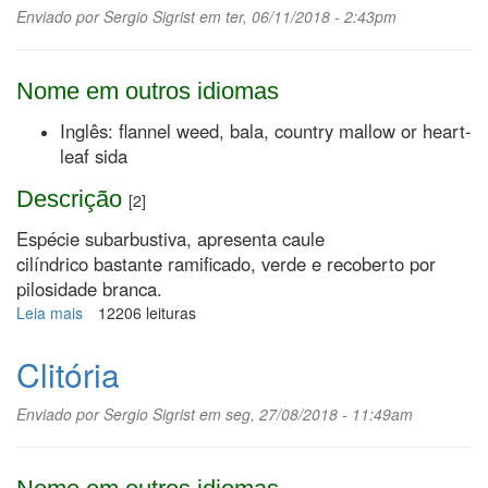
Enviado por
Sergio Sigrist
em ter, 06/11/2018 - 2:43pm
Nome em outros idiomas
Inglês: flannel weed, bala, country mallow or heart-
leaf sida
Descrição
[2]
Espécie subarbustiva, apresenta caule
cilíndrico bastante ramificado, verde e recoberto por
pilosidade branca.
Leia mais
sobre
12206 leituras
Malva-
branca
Clitória
Enviado por
Sergio Sigrist
em seg, 27/08/2018 - 11:49am