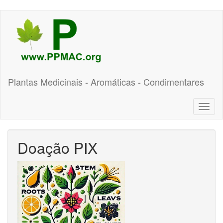
Pular
para
o
conteúdo
principal
Plantas Medicinais - Aromáticas - Condimentares
Toggl
naviga
Doação PIX