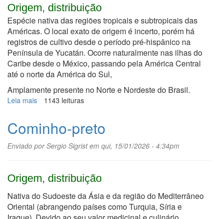
Origem, distribuição
Espécie nativa das regiões tropicais e subtropicais das
Américas. O local exato de origem é incerto, porém há
registros de cultivo desde o período pré-hispânico na
Península de Yucatán. Ocorre naturalmente nas ilhas do
Caribe desde o México, passando pela América Central
até o norte da América do Sul,
Amplamente presente no Norte e Nordeste do Brasil.
Leia mais
sobre
1143 leituras
Coité,
cabaça
Cominho-preto
Enviado por
Sergio Sigrist
em qui, 15/01/2026 - 4:34pm
Origem, distribuição
Nativa do Sudoeste da Ásia e da região do Mediterrâneo
Oriental (abrangendo países como Turquia, Síria e
Iraque). Devido ao seu valor medicinal e culinário,