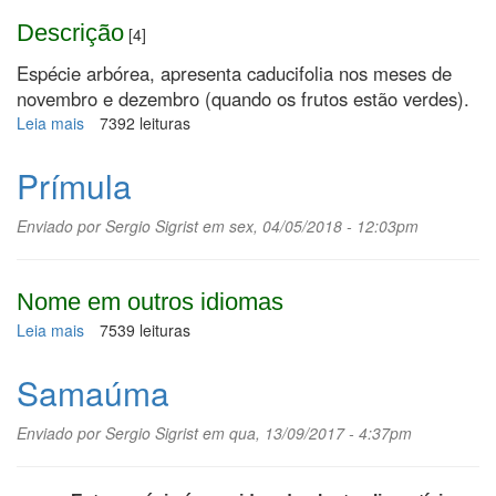
Descrição
[4]
Espécie arbórea, apresenta caducifolia nos meses de
novembro e dezembro (quando os frutos estão verdes).
Leia mais
sobre
7392 leituras
Jenipapo
Prímula
Enviado por
Sergio Sigrist
em sex, 04/05/2018 - 12:03pm
Nome em outros idiomas
Leia mais
sobre
7539 leituras
Prímula
Samaúma
Enviado por
Sergio Sigrist
em qua, 13/09/2017 - 4:37pm