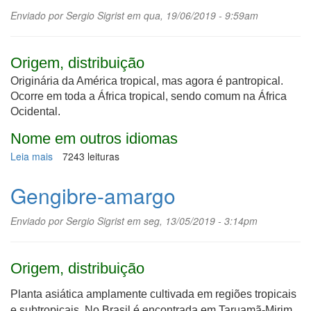
Enviado por
Sergio Sigrist
em qua, 19/06/2019 - 9:59am
Origem, distribuição
Originária da América tropical, mas agora é pantropical.
Ocorre em toda a África tropical, sendo comum na África
Ocidental.
Nome em outros idiomas
Leia mais
sobre
7243 leituras
Habu
Gengibre-amargo
Enviado por
Sergio Sigrist
em seg, 13/05/2019 - 3:14pm
Origem, distribuição
Planta asiática amplamente cultivada em regiões tropicais
e subtropicais. No Brasil é encontrada em Taruamã-Mirim