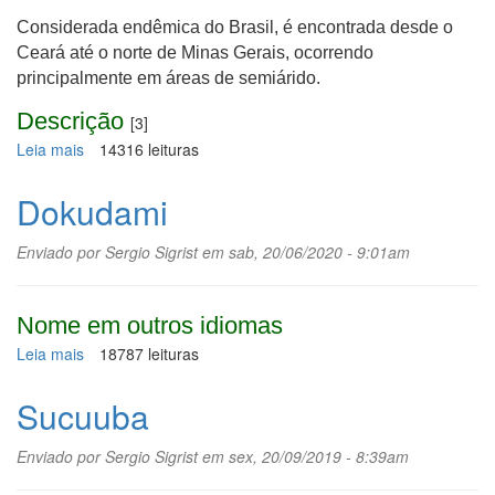
Considerada endêmica do Brasil, é encontrada desde o
Ceará até o norte de Minas Gerais, ocorrendo
principalmente em áreas de semiárido.
Descrição
[3]
Leia mais
sobre
14316 leituras
Orelha-
de-
Dokudami
onça
Enviado por
Sergio Sigrist
em sab, 20/06/2020 - 9:01am
Nome em outros idiomas
Leia mais
sobre
18787 leituras
Dokudami
Sucuuba
Enviado por
Sergio Sigrist
em sex, 20/09/2019 - 8:39am