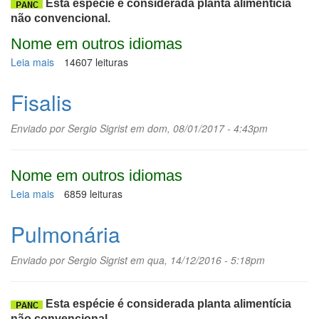
Esta espécie é considerada planta alimentícia
não convencional.
Nome em outros idiomas
Leia mais
sobre
14607 leituras
Samaúma
Fisalis
Enviado por
Sergio Sigrist
em dom, 08/01/2017 - 4:43pm
Nome em outros idiomas
Leia mais
sobre
6859 leituras
Fisalis
Pulmonária
Enviado por
Sergio Sigrist
em qua, 14/12/2016 - 5:18pm
Esta espécie é considerada planta alimentícia
não convencional