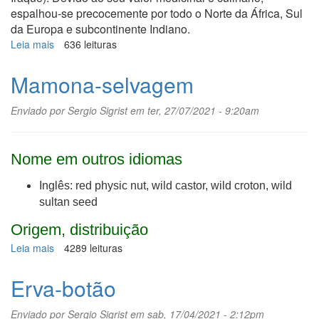
espalhou-se precocemente por todo o Norte da África, Sul
da Europa e subcontinente Indiano.
Leia mais
sobre
636 leituras
Cominho-
preto
Mamona-selvagem
Enviado por
Sergio Sigrist
em ter, 27/07/2021 - 9:20am
Nome em outros idiomas
Inglês: red physic nut, wild castor, wild croton, wild
sultan seed
Origem, distribuição
Leia mais
sobre
4289 leituras
Mamona-
selvagem
Erva-botão
Enviado por
Sergio Sigrist
em sab, 17/04/2021 - 2:12pm