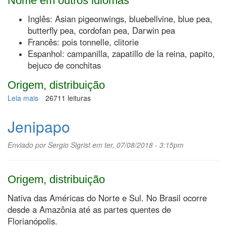
Nome em outros idiomas
Inglês: Asian pigeonwings, bluebellvine, blue pea,
butterfly pea, cordofan pea, Darwin pea
Francês: pois tonnelle, clitorie
Espanhol: campanilla, zapatillo de la reina, papito,
bejuco de conchitas
Origem, distribuição
Leia mais
sobre
26711 leituras
Clitória
Jenipapo
Enviado por
Sergio Sigrist
em ter, 07/08/2018 - 3:15pm
Origem, distribuição
Nativa das Américas do Norte e Sul. No Brasil ocorre
desde a Amazônia até as partes quentes de
Florianópolis.