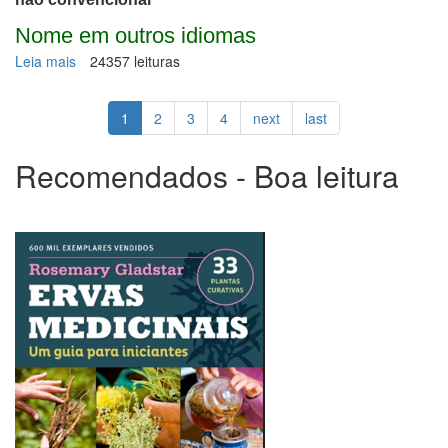
Nome em outros idiomas
Leia mais
sobre
24357 leituras
Pulmonária
1
2
3
4
next
last
Recomendados - Boa leitura