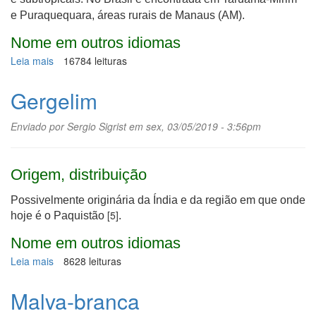
e Puraquequara, áreas rurais de Manaus (AM).
Nome em outros idiomas
Leia mais
sobre
16784 leituras
Gengibre-
amargo
Gergelim
Enviado por
Sergio Sigrist
em sex, 03/05/2019 - 3:56pm
Origem, distribuição
Possivelmente originária da Índia e da região em que onde
[5]
hoje é o Paquistão
.
Nome em outros idiomas
Leia mais
sobre
8628 leituras
Gergelim
Malva-branca