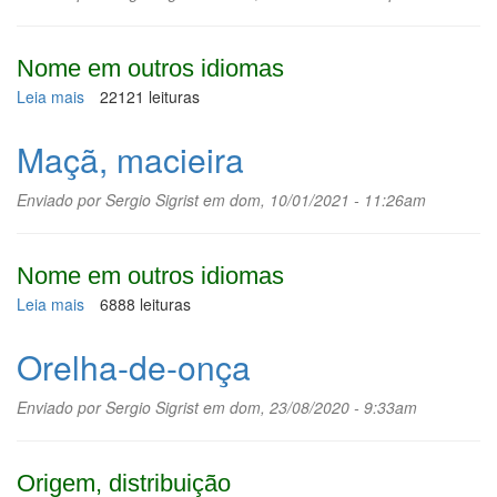
Nome em outros idiomas
Leia mais
sobre
22121 leituras
Erva-
botão
Maçã, macieira
Enviado por
Sergio Sigrist
em dom, 10/01/2021 - 11:26am
Nome em outros idiomas
Leia mais
sobre
6888 leituras
Maçã,
macieira
Orelha-de-onça
Enviado por
Sergio Sigrist
em dom, 23/08/2020 - 9:33am
Origem, distribuição