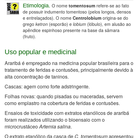
Etimologia.
O nome
tomentosum
refere-se ao fato
de possuir indumento tomentoso (pelos longos, densos
e entrelaçados). O nome
Centrolobium
origina-se do
grego
ketron
(esporão) e
lobium
(lóbulo), em alusão ao
apêndice espinhoso presente na base da sâmara
(fruto).
Uso popular e medicinal
Araribá é empregado na medicina popular brasileira para o
tratamento de feridas e contusões, principalmente devido à
alta concentração de taninos.
Cascas: agem como forte adstringente.
Folhas novas: quando pisadas ou maceradas, servem
como emplastro na cobertura de feridas e contusões.
Ensaios de toxicidade com extratos etanólicos de araribá
foram realizados utilizando o bioensaio com o
microcrustáceo
Artemia salina
.
O extrato etanólico da casca de
C. tomentosum
apresentou