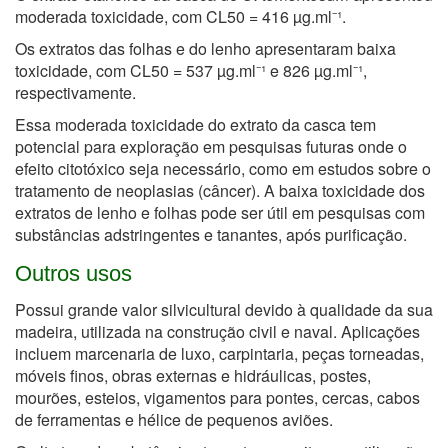
moderada toxicidade, com CL50 = 416 µg.ml⁻¹.
Os extratos das folhas e do lenho apresentaram baixa
toxicidade, com CL50 = 537 µg.ml⁻¹ e 826 µg.ml⁻¹,
respectivamente.
Essa moderada toxicidade do extrato da casca tem
potencial para exploração em pesquisas futuras onde o
efeito citotóxico seja necessário, como em estudos sobre o
tratamento de neoplasias (câncer). A baixa toxicidade dos
extratos de lenho e folhas pode ser útil em pesquisas com
substâncias adstringentes e tanantes, após purificação.
Outros usos
Possui grande valor silvicultural devido à qualidade da sua
madeira, utilizada na construção civil e naval. Aplicações
incluem marcenaria de luxo, carpintaria, peças torneadas,
móveis finos, obras externas e hidráulicas, postes,
mourões, esteios, vigamentos para pontes, cercas, cabos
de ferramentas e hélice de pequenos aviões.