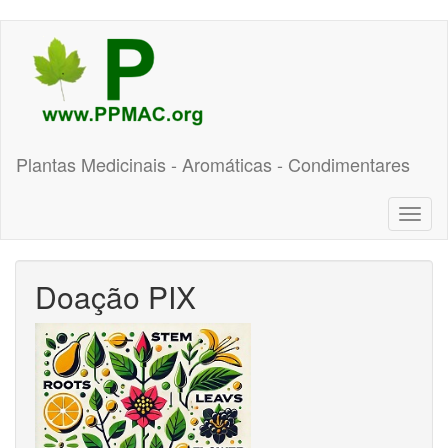
Pular
para
o
conteúdo
principal
Plantas Medicinais - Aromáticas - Condimentares
Toggl
naviga
Doação PIX