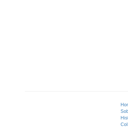
Ho
So
His
Col