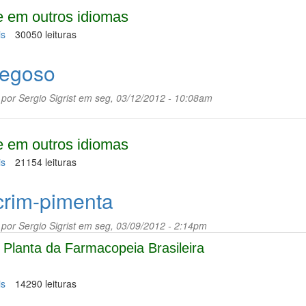
 em outros idiomas
is
sobre
30050 leituras
Crajiru
egoso
 por
Sergio Sigrist
em seg, 03/12/2012 - 10:08am
 em outros idiomas
is
sobre
21154 leituras
Fedegoso
crim-pimenta
 por
Sergio Sigrist
em seg, 03/09/2012 - 2:14pm
Planta da Farmacopeia Brasileira
is
sobre
14290 leituras
Alecrim-