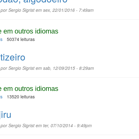
 por
Sergio Sigrist
em sex, 22/01/2016 - 7:49am
 em outros idiomas
is
sobre
50374 leituras
Algodão,
algodoeiro
tizeiro
 por
Sergio Sigrist
em sab, 12/09/2015 - 8:29am
 em outros idiomas
is
sobre
13520 leituras
Buritizeiro
iru
 por
Sergio Sigrist
em ter, 07/10/2014 - 9:49pm