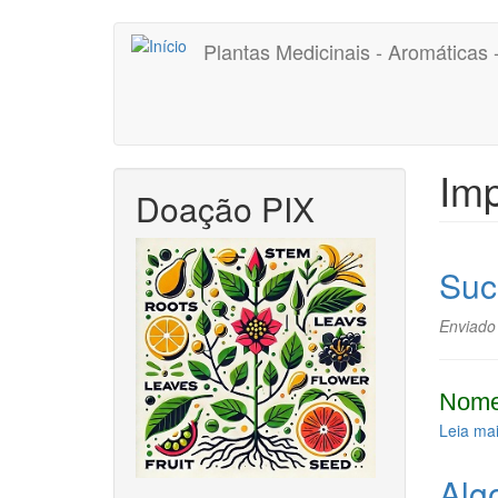
Pular
Plantas Medicinais - Aromáticas
para
o
conteúdo
principal
Im
Doação PIX
Suc
Enviado
Nome
Leia ma
Alg