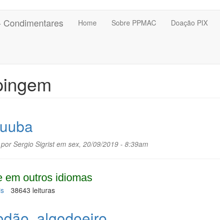
 - Condimentares
Home
Sobre PPMAC
Doação PIX
pingem
uuba
 por
Sergio Sigrist
em sex, 20/09/2019 - 8:39am
 em outros idiomas
is
sobre
38643 leituras
Sucuuba
odão, algodoeiro