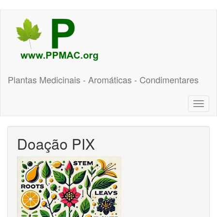
Pular
para
o
conteúdo
principal
Plantas Medicinais - Aromáticas - Condimentares
Toggl
naviga
Doação PIX