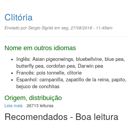
Clitória
Enviado por
Sergio Sigrist
em seg, 27/08/2018 - 11:49am
Nome em outros idiomas
Inglês: Asian pigeonwings, bluebellvine, blue pea,
butterfly pea, cordofan pea, Darwin pea
Francês: pois tonnelle, clitorie
Espanhol: campanilla, zapatillo de la reina, papito,
bejuco de conchitas
Origem, distribuição
Leia mais
sobre
26713 leituras
Clitória
Recomendados - Boa leitura