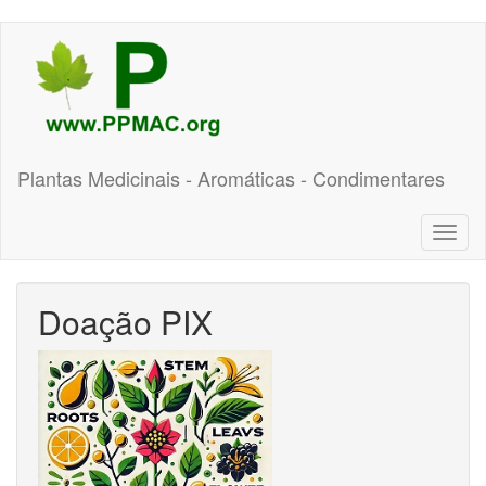
Pular
para
o
conteúdo
principal
Plantas Medicinais - Aromáticas - Condimentares
Toggl
naviga
Doação PIX