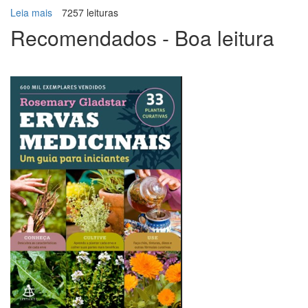
Leia mais
sobre
7257 leituras
Habu
Recomendados - Boa leitura