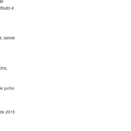
te
rbuto e
, serve
ora,
5
e junho
 de 2015