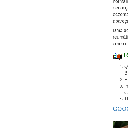
normal
decocçã
eczemas
apareç
Uma dec
reumáti
como r
R
Q
B
P
I
d
T
GOOG