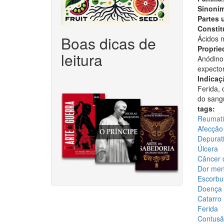
Sinoním
Partes 
Constitu
Boas dicas de
Ácidos m
Proprie
leitura
Anódino,
expector
Indicaç
Ferida, 
do sang
tags:
Reumatis
Afecção
Depurat
Úlcera
Câncer
Dor mens
Escorbu
Doença 
Catarro
Ferida
Contusã