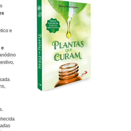
os
es
tico e
 e
 anódino
estivo,
usada
ns,
s.
nhecida
sadas