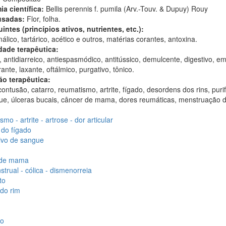
ia científica:
Bellis perennis f. pumila (Arv.-Touv. & Dupuy) Rouy
usadas:
Flor, folha.
intes (princípios ativos, nutrientes, etc.):
álico, tartárico, acético e outros, matérias corantes, antoxina.
dade terapêutica:
 antidiarreico, antiespasmódico, antitússico, demulcente, digestivo, em
ante, laxante, oftálmico, purgativo, tônico.
ão terapêutica:
contusão, catarro, reumatismo, artrite, fígado, desordens dos rins, puri
ue, úlceras bucais, câncer de mama, dores reumáticas, menstruação d
mo - artrite - artrose - dor articular
 do fígado
ivo de sangue
 de mama
trual - cólica - dismenorreia
to
do rim
o