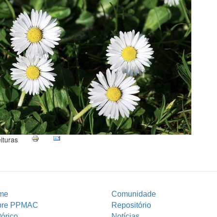
ituras
me
Comunidade
bre PPMAC
Repositório
tórico
Notícias