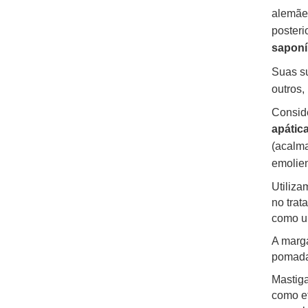
alemães
posteri
saponí
Suas su
outros,
Conside
apátic
(acalma
emolien
Utiliza
no trat
como u
A marga
pomada 
Mastiga
como ef