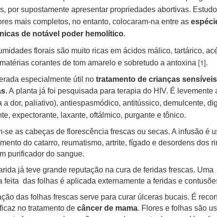
, por supostamente apresentar propriedades abortivas. Estud
ores mais completos, no entanto, colocaram-na entre as
espéci
nicas de notável poder hemolítico
.
midades florais são muito ricas em ácidos málico, tartárico, acé
[1]
 matérias corantes de tom amarelo e sobretudo a antoxina
.
rada especialmente útil no
tratamento de crianças sensíveis
as
. A
planta já foi pesquisada para terapia do HIV. É levemente
 a dor, paliativo), antiespasmódico, antitússico, demulcente, dig
te, expectorante, laxante, oftálmico, purgante e tônico.
m-se as cabeças de florescência frescas ou secas. A infusão é 
amento do catarro, reumatismo, artrite, fígado e desordens dos ri
m purificador do sangue.
rida já teve grande reputação na cura de feridas frescas. Uma
feita das folhas é aplicada externamente a feridas e contusõe
ção das folhas frescas serve para curar úlceras bucais. É reco
icaz no tratamento de
câncer de mama
. Flores e folhas são u