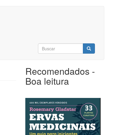
Formulário
de
Buscar
busca
Recomendados -
Boa leitura