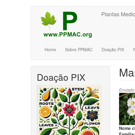
Pular
Plantas Medic
para
o
conteúdo
principal
Home
Sobre PPMAC
Doação PIX
Ma
Doação PIX
Enviado
Nome ci
Família