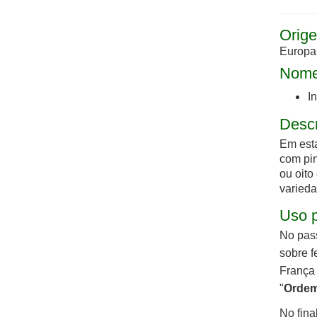
Orige
Europ
Nome
I
Desc
Em esta
com pin
ou oito
varieda
Uso p
No pas
sobre f
França 
"
Ordem
No fina