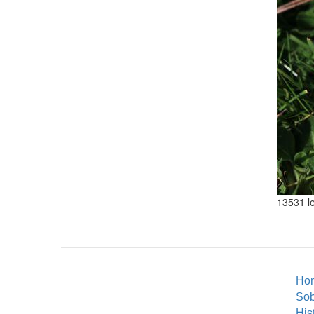
13531 le
Ho
So
His