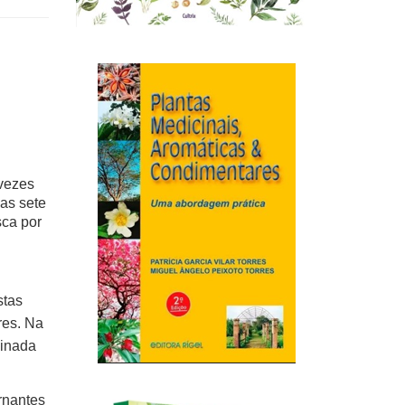
 vezes
as sete
sca por
stas
res. Na
minada
rnantes