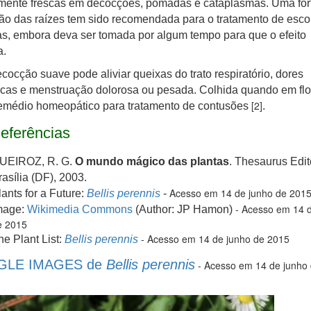
mente frescas em decocções, pomadas e cataplasmas. Uma for
o das raízes tem sido recomendada para o tratamento de esco
, embora deva ser tomada por algum tempo para que o efeito
a.
ocção suave pode aliviar queixas do trato respiratório, dores
cas e menstruação dolorosa ou pesada. Colhida quando em flor
[2]
emédio homeopático para tratamento de contusões
.
eferências
UEIROZ, R. G.
O mundo mágico das plantas
. Thesaurus Edit
rasília (DF), 2003.
Acesso em 14 de junho de 201
lants for a Future:
Bellis perennis
-
- Acesso em 14 d
mage:
Wikimedia Commons
(Author: JP Hamon)
e 2015
- Acesso em 14 de junho de 2015
he Plant List:
Bellis perennis
LE IMAGES de
Bellis perennis
- Aces
so em 14 de junho