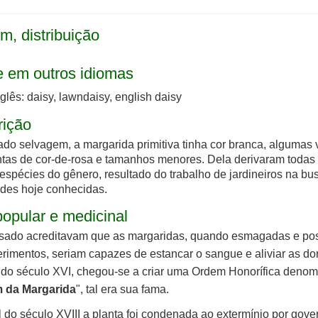
m, distribuição
a
 em outros idiomas
nglês: daisy, lawndaisy, english daisy
rição
do selvagem, a margarida primitiva tinha cor branca, algumas
tas de cor-de-rosa e tamanhos menores. Dela derivaram todas 
 espécies do gênero, resultado do trabalho de jardineiros na bu
des hoje conhecidas.
opular e medicinal
sado acreditavam que as margaridas, quando esmagadas e po
erimentos, seriam capazes de estancar o sangue e aliviar as do
do século XVI, chegou-se a criar uma Ordem Honorífica deno
 da Margarida
", tal era sua fama.
l do século XVIII a planta foi condenada ao extermínio por gove