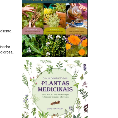
oliente,
ficador
olorosa.