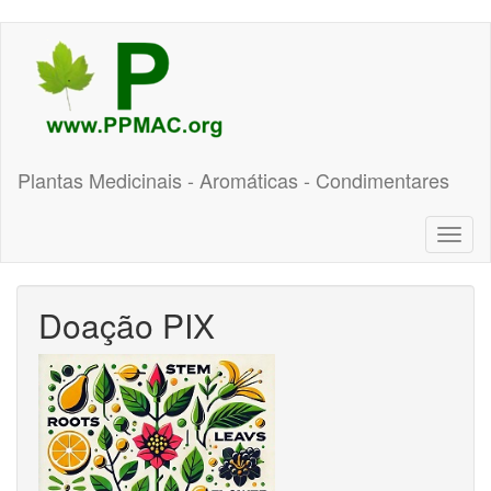
Pular
para
o
conteúdo
principal
Plantas Medicinais - Aromáticas - Condimentares
Toggl
naviga
Doação PIX