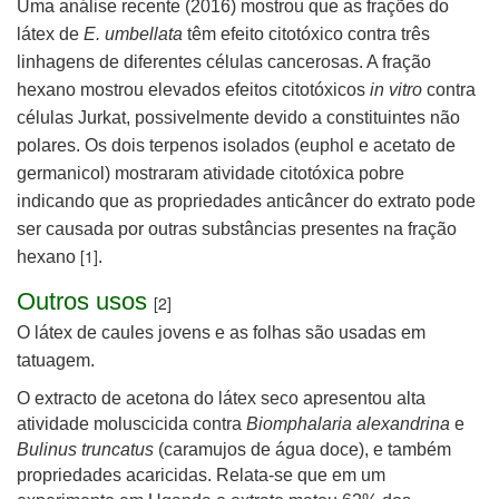
Uma análise recente (2016) mostrou que as frações do
látex de
E. umbellata
têm efeito citotóxico contra três
linhagens de diferentes células cancerosas. A fração
hexano mostrou elevados efeitos citotóxicos
in vitro
contra
células Jurkat, possivelmente devido a constituintes não
polares. Os dois terpenos isolados (euphol e acetato de
germanicol) mostraram atividade citotóxica pobre
indicando que as propriedades anticâncer do extrato pode
ser causada por outras substâncias presentes na fração
[1]
hexano
.
Outros usos
[2]
O látex de caules jovens e as folhas são usadas em
tatuagem.
O extracto de acetona do látex seco apresentou alta
atividade moluscicida contra
Biomphalaria alexandrina
e
Bulinus truncatus
(caramujos de água doce), e também
propriedades acaricidas. Relata-se que em um