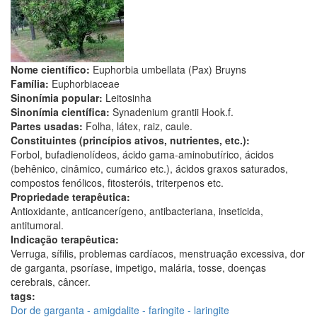
Nome científico:
Euphorbia umbellata (Pax) Bruyns
Família:
Euphorbiaceae
Sinonímia popular:
Leitosinha
Sinonímia científica:
Synadenium grantii Hook.f.
Partes usadas:
Folha, látex, raiz, caule.
Constituintes (princípios ativos, nutrientes, etc.):
Forbol, bufadienolídeos, ácido gama-aminobutírico, ácidos
(behênico, cinâmico, cumárico etc.), ácidos graxos saturados,
compostos fenólicos, fitosteróis, triterpenos etc.
Propriedade terapêutica:
Antioxidante, anticancerígeno, antibacteriana, inseticida,
antitumoral.
Indicação terapêutica:
Verruga, sífilis, problemas cardíacos, menstruação excessiva, dor
de garganta, psoríase, impetigo, malária, tosse, doenças
cerebrais, câncer.
tags:
Dor de garganta - amigdalite - faringite - laringite