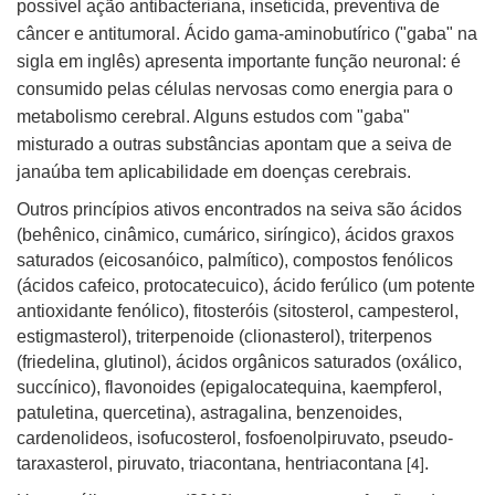
possível ação antibacteriana, inseticida, preventiva de
câncer e antitumoral. Ácido gama-aminobutírico ("gaba" na
sigla em inglês) apresenta importante função neuronal: é
consumido pelas células nervosas como energia para o
metabolismo cerebral. Alguns estudos com "gaba"
misturado a outras substâncias apontam que a seiva de
janaúba tem aplicabilidade em doenças cerebrais.
Outros princípios ativos encontrados na seiva são ácidos
(behênico, cinâmico, cumárico, siríngico), ácidos graxos
saturados (eicosanóico, palmítico), compostos fenólicos
(ácidos cafeico, protocatecuico), ácido ferúlico (um potente
antioxidante fenólico), fitosteróis (sitosterol, campesterol,
estigmasterol), triterpenoide (clionasterol), triterpenos
(friedelina, glutinol), ácidos orgânicos saturados (oxálico,
succínico), flavonoides (epigalocatequina, kaempferol,
patuletina, quercetina), astragalina, benzenoides,
cardenolideos, isofucosterol, fosfoenolpiruvato, pseudo-
[4]
taraxasterol, piruvato, triacontana, hentriacontana
.