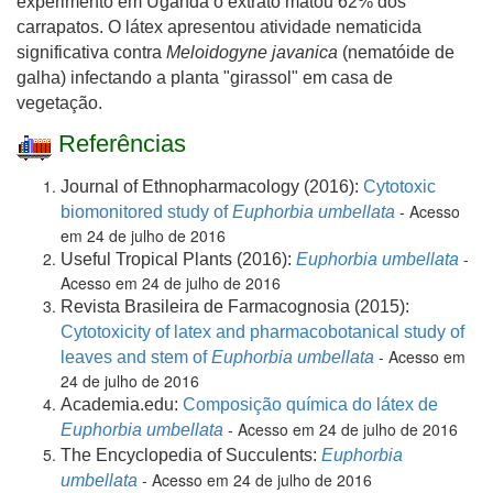
experimento em Uganda o extrato matou 62% dos
carrapatos. O látex apresentou atividade nematicida
significativa contra
Meloidogyne javanica
(nematóide de
galha) infectando a planta "girassol" em casa de
vegetação.
Referências
Journal of Ethnopharmacology (2016):
Cytotoxic
- Acesso
biomonitored study of
Euphorbia umbellata
em 24 de julho de 2016
-
Useful Tropical Plants (2016):
Euphorbia umbellata
Acesso em 24 de julho de 2016
Revista Brasileira de Farmacognosia (2015):
Cytotoxicity of latex and pharmacobotanical study of
- Acesso em
leaves and stem of
Euphorbia umbellata
24 de julho de 2016
Academia.edu:
Composição química do látex de
- Acesso em 24 de julho de 2016
Euphorbia umbellata
The Encyclopedia of Succulents:
Euphorbia
- Acesso em 24 de julho de 2016
umbellata