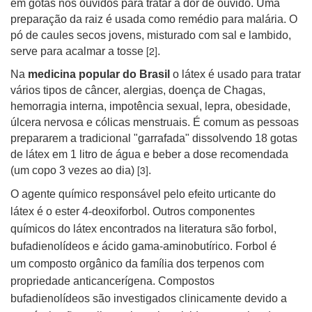
em gotas nos ouvidos para tratar a dor de ouvido. Uma
preparação da raiz é usada como remédio para malária. O
pó de caules secos jovens, misturado com sal e lambido,
[2]
serve para acalmar a tosse
.
Na
medicina popular do Brasil
o látex é usado para tratar
vários tipos de câncer, alergias, doença de Chagas,
hemorragia interna, impotência sexual, lepra, obesidade,
úlcera nervosa e cólicas menstruais. É comum as pessoas
prepararem a tradicional "garrafada" dissolvendo 18 gotas
de látex em 1 litro de água e beber a dose recomendada
[3]
(um copo 3 vezes ao dia)
.
O agente químico responsável pelo efeito urticante do
látex é o ester 4-deoxiforbol. Outros componentes
químicos do látex encontrados na literatura são forbol,
bufadienolídeos e ácido gama-aminobutírico. Forbol é
um
composto orgânico da família dos terpenos com
propriedade anticancerígena. Compostos
bufadienolídeos são investigados clinicamente devido a