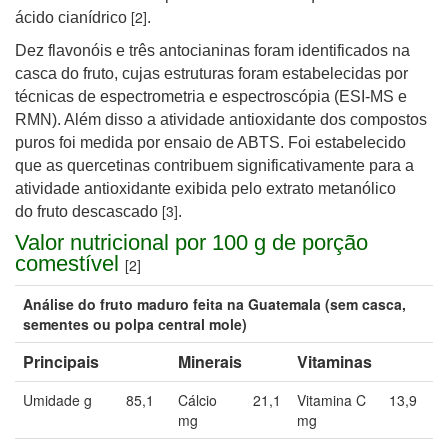
[2]
ácido cianídrico
.
Dez flavonóis e três antocianinas foram identificados na
casca do fruto, cujas estruturas foram estabelecidas por
técnicas de espectrometria e espectroscópia (ESI-MS e
RMN). Além disso a atividade antioxidante dos compostos
puros foi medida por ensaio de ABTS. Foi estabelecido
que as quercetinas contribuem significativamente para a
atividade antioxidante exibida pelo extrato metanólico
[3]
do fruto descascado
.
Valor nutricional por 100 g de porção
comestível
[2]
Análise do fruto maduro feita na Guatemala (sem casca,
sementes ou polpa central mole)
Principais
Minerais
Vitaminas
Umidade g
85,1
Cálcio
21,1
Vitamina C
13,9
mg
mg