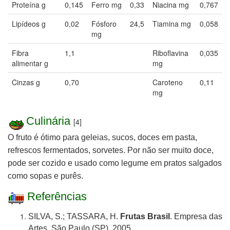
Proteína g
0,145
Ferro mg
0,33
Niacina mg
0,767
Lipídeos g
0,02
Fósforo
24,5
Tiamina mg
0,058
mg
Fibra
1,1
Riboflavina
0,035
alimentar g
mg
Cinzas g
0,70
Caroteno
0,11
mg
Culinária
[4]
O fruto é ótimo para geleias, sucos, doces em pasta,
refrescos fermentados, sorvetes. Por não ser muito doce,
pode ser cozido e usado como legume em pratos salgados
como sopas e purês.
Referências
SILVA, S.; TASSARA, H.
Frutas Brasil
. Empresa das
Artes, São Paulo (SP), 2005.