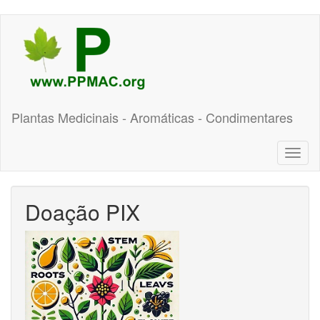
Pular
para
o
conteúdo
principal
Plantas Medicinais - Aromáticas - Condimentares
Toggl
naviga
Doação PIX