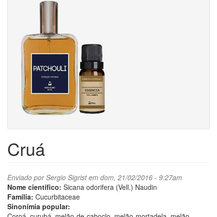
Cruá
Enviado por
Sergio Sigrist
em dom, 21/02/2016 - 9:27am
Nome científico:
Sicana odorifera (Vell.) Naudin
Família:
Cucurbitaceae
Sinonímia popular:
Coroá, curubá, melão-de-caboclo, melão-mortadela, melão-