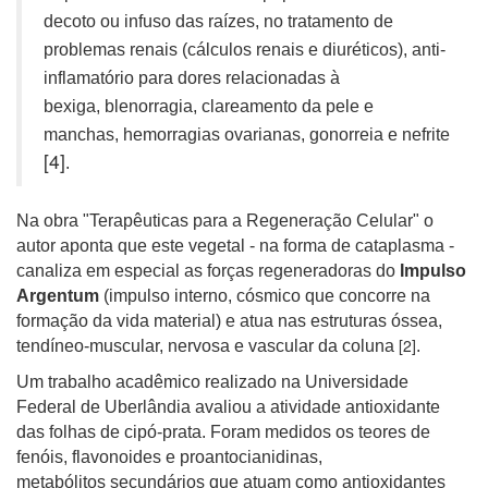
decoto ou infuso das raízes, no tratamento de
problemas renais (cálculos renais e diuréticos), anti-
inflamatório para dores relacionadas à
bexiga, blenorragia, clareamento da pele e
manchas, hemorragias ovarianas, gonorreia e nefrite
[4]
.
Na obra "Terapêuticas para a Regeneração Celular" o
autor aponta que este vegetal - na forma de cataplasma -
canaliza em especial as forças regeneradoras do
Impulso
Argentum
(impulso interno, cósmico que concorre na
formação da vida material) e atua nas estruturas óssea,
[2]
tendíneo-muscular, nervosa e vascular da coluna
.
Um trabalho acadêmico realizado na Universidade
Federal de Uberlândia avaliou a atividade antioxidante
das folhas de cipó-prata. Foram medidos os teores de
fenóis, flavonoides e proantocianidinas,
metabólitos secundários que atuam como antioxidantes