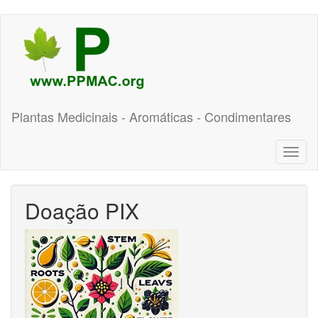
Pular
para
o
conteúdo
principal
Plantas Medicinais - Aromáticas - Condimentares
Toggl
naviga
Doação PIX