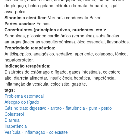
do-pinguço, boldo-goiano, cidreira-da-mata, heparém, figatil,
assa-peixe.
Sinonímia científica:
Vernonia condensata Baker
Partes usadas:
Folhas
Constituintes (princípios ativos, nutrientes, etc.):
Saponinas, glicosídeo cardiotônico (vernonina), substâncias
amargas (lactonas sesquiterpênicas), óleo essencial, flavonoides.
Propriedade terapêutica:
Antidispéptico, analgésico, sedativo, aperiente, colagogo, tônico,
hepatoprotetor.
Indicação terapêutica:
Distúrbios de estômago e fígado, gases intestinais, colesterol
alto, diarreia alimentar, insuficiência hepática, inapetência,
inflamação da vesícula, colecistite, gastrite.
tags:
Problema estomacal
Afecção do fígado
Gás no trato digestivo - arroto - flatulência - pum - peido
Colesterol
Diarreia
Inapetência
Vesícula - inflamação - colecistite