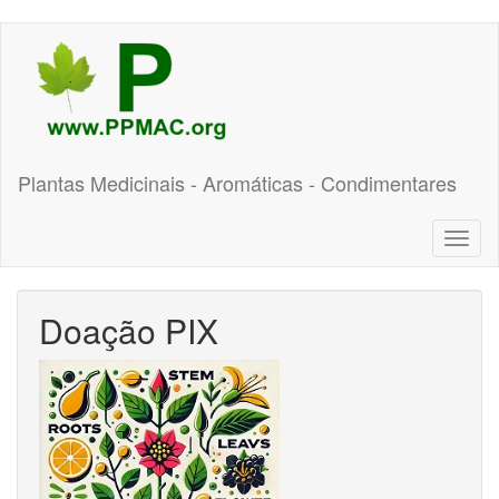
Pular
para
o
conteúdo
principal
Plantas Medicinais - Aromáticas - Condimentares
Toggl
naviga
Doação PIX