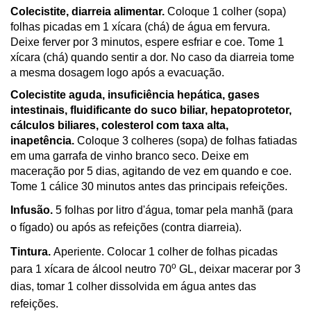
Colecistite, diarreia alimentar.
Coloque 1 colher (sopa)
folhas picadas em 1 xícara (chá) de água em fervura.
Deixe ferver por 3 minutos, espere esfriar e coe. Tome 1
xícara (chá) quando sentir a dor. No caso da diarreia tome
a mesma dosagem logo após a evacuação.
Colecistite aguda, insuficiência hepática, gases
intestinais, fluidificante do suco biliar, hepatoprotetor,
cálculos biliares, colesterol com taxa alta,
inapetência.
Coloque 3 colheres (sopa) de folhas fatiadas
em uma garrafa de vinho branco seco. Deixe em
maceração por 5 dias, agitando de vez em quando e coe.
Tome 1 cálice 30 minutos antes das principais refeições.
Infusão.
5 folhas por litro d'água, tomar pela manhã (para
o fígado) ou após as refeições (contra diarreia).
Tintura.
Aperiente. Colocar 1 colher de folhas picadas
o
para 1 xícara de álcool neutro 70
GL, deixar macerar por 3
dias, tomar 1 colher dissolvida em água antes das
refeições.