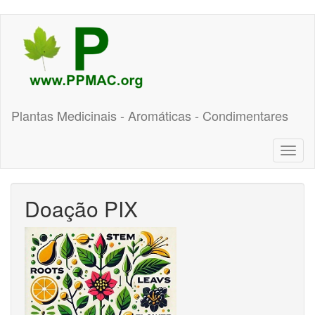
Pular
para
o
conteúdo
principal
Plantas Medicinais - Aromáticas - Condimentares
Toggl
naviga
Doação PIX