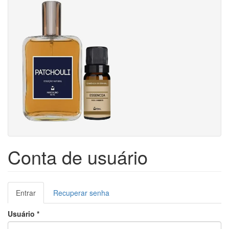
Conta de usuário
Abas
Entrar
(aba
Recuperar senha
primárias
ativa)
Usuário
*