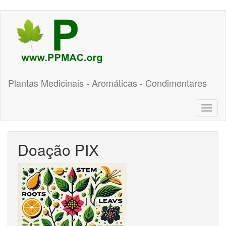
Pular
para
o
conteúdo
principal
Plantas Medicinais - Aromáticas - Condimentares
Toggl
naviga
Doação PIX