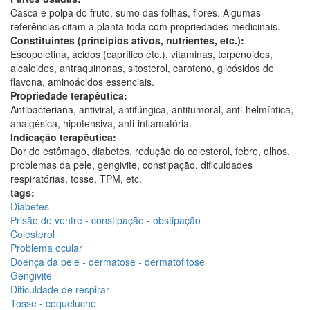
Casca e polpa do fruto, sumo das folhas, flores. Algumas
referências citam a planta toda com propriedades medicinais.
Constituintes (princípios ativos, nutrientes, etc.):
Escopoletina, ácidos (caprílico etc.), vitaminas, terpenoides,
alcaloides, antraquinonas, sitosterol, caroteno, glicósidos de
flavona, aminoácidos essenciais.
Propriedade terapêutica:
Antibacteriana, antiviral, antifúngica, antitumoral, anti-helmíntica,
analgésica, hipotensiva, anti-inflamatória.
Indicação terapêutica:
Dor de estômago, diabetes, redução do colesterol, febre, olhos,
problemas da pele, gengivite, constipação, dificuldades
respiratórias, tosse, TPM, etc.
tags:
Diabetes
Prisão de ventre - constipação - obstipação
Colesterol
Problema ocular
Doença da pele - dermatose - dermatofitose
Gengivite
Dificuldade de respirar
Tosse - coqueluche