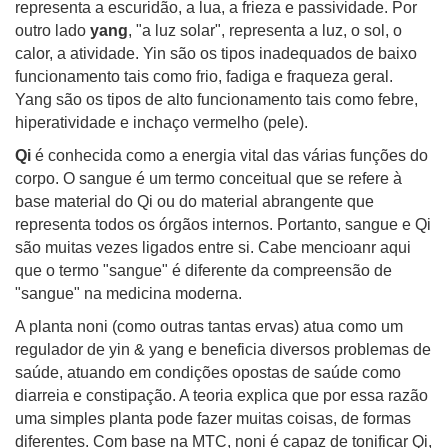
representa a escuridão, a lua, a frieza e passividade. Por
outro lado
yang
, "a luz solar", representa a luz, o sol, o
calor, a atividade. Yin são os tipos inadequados de baixo
funcionamento tais como frio, fadiga e fraqueza geral.
Yang são os tipos de alto funcionamento tais como febre,
hiperatividade e inchaço vermelho (pele).
Qi
é conhecida como a energia vital das várias funções do
corpo. O sangue é um termo conceitual que se refere à
base material do Qi ou do material abrangente que
representa todos os órgãos internos. Portanto, sangue e Qi
são muitas vezes ligados entre si. Cabe mencioanr aqui
que o termo "sangue" é diferente da compreensão de
"sangue" na medicina moderna.
A planta noni (como outras tantas ervas) atua como um
regulador de yin & yang e beneficia diversos problemas de
saúde, atuando em condições opostas de saúde como
diarreia e constipação. A teoria explica que por essa razão
uma simples planta pode fazer muitas coisas, de formas
diferentes. Com base na MTC, noni é capaz de tonificar Qi,