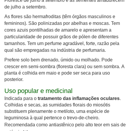
Floresce de julho a setembro e as sementes amadurecem
de julho a setembro.
As flores são hermafroditas (têm órgãos masculinos e
femininos). São polinizadas por abelhas e moscas. Tem
cores azuis pontilhadas de amarelo e apresentam a
particularidade de possuir grãos de pólen de diferentes
tamanhos. Tem um perfume agradável, forte, razão pela
qual são empregadas na indústria de perfumaria.
Prefere solo bem drenado, úmido ou molhado. Pode
crescer em semi-sombra (floresta clara) ou sem sombra.
A
planta é colhida em maio e pode ser seca para uso
posterior.
Uso popular e medicinal
Indicada para o
tratamento das inflamações oculares
.
Colhidas e secas, as sumidades florais do miosótis
substituem plenamente o metiloto, uma espécie de
leguminosa à qual pertence o trevo-de-cheiro.
R
ecomendada como antiastênico pelo alto teor em sais de