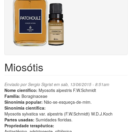
Miosótis
Enviado por
Sergio Sigrist
em sab, 13/06/2015 - 8:51am
Nome científico:
Myosotis alpestris F.W.Schmidt
Família:
Boraginaceae
Sinonímia popular:
Não-se-esqueça-de-mim.
Sinonímia científica:
Myosotis sylvatica var. alpestris (F.W.Schmidt) W.D.J.Koch
Partes usadas:
Sumidades floridas.
Propriedade terapêutica:
Antiastênico, adstringente, oftálmica.