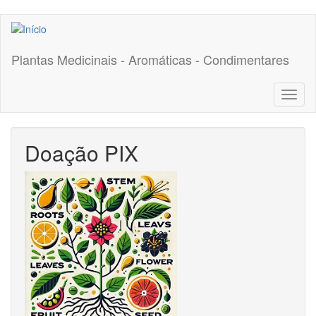
Pular
para
o
Plantas Medicinais - Aromáticas - Condimentares
conteúdo
principal
Toggl
naviga
Doação PIX