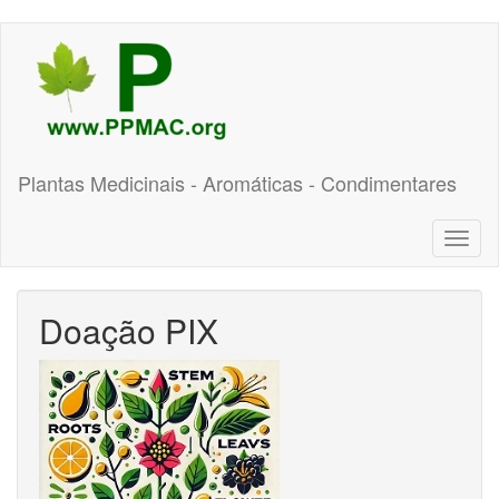
Pular
para
o
conteúdo
principal
Plantas Medicinais - Aromáticas - Condimentares
Toggl
naviga
Doação PIX