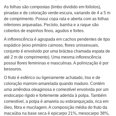
As folhas são compostas (limbo dividido em folíolos),
pinadas e de coloração verde-escura, variando de 4 a 5 m
de comprimento. Possui copa rala e aberta com as folhas
inferiores arqueadas. Pecíolo, bainha e a raque são
cobertos de espinhos finos, agudos e fortes.
A inflorescência é agrupada em cachos pendentes de tipo
espádice (eixo primário carnoso, flores unissexuais,
conjunto é envolvido por uma bráctea chamada espata de
até 2 m de comprimento). Uma mesma inflorescência
possui flores femininas e masculinas. A polinização é por
besouros.
O fruto é esférico ou ligeiramente achatado, liso e de
coloração marrom-amarelada quando maduro. Contém
uma amêndoa oleaginosa e comestível envolvida por um
endocarpo rígido e fortemente aderida à polpa. Também
comestível, a polpa é amarela ou esbranquiçada, rica em
óleo, fibra e mucilagem. A composição média do fruto da
macaúba na base seca é epicarpo 21%, mesocarpo 38%,