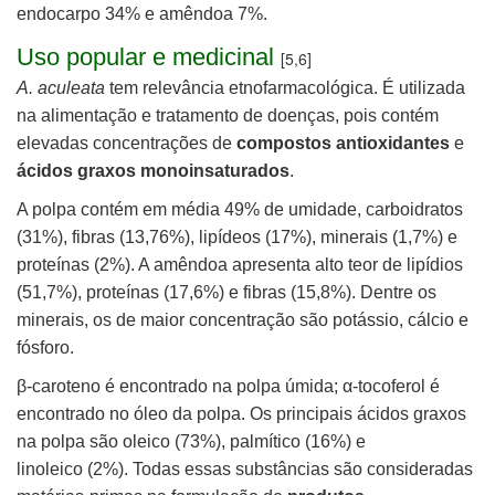
endocarpo 34% e amêndoa 7%.
Uso popular e medicinal
[5,6]
A. aculeata
t
em relevância etnofarmacológica. É utiliz
ada
na alimentação e tratamento de doenças, pois contém
elevadas concentrações de
compostos antioxidantes
e
ácidos
graxos monoinsaturados
.
A polpa contém em média 49% de umidade, carboidratos
(31%), fibras (13,76%), lipídeos (17%), minerais (1,7%) e
proteínas (2%). A amêndoa apresenta alto teor
de lipídios
(51,7%), proteínas (17,6%) e fibras (15,8%). Dentre os
minerais, os de maior concentração são potássio, cálcio e
fósforo.
β-caroteno é
encontrado na polpa úmida; α-tocoferol é
encontrado no óleo da polpa. Os principais ácidos graxos
na polpa são oleico (73%), palmítico (16%) e
linoleico
(2%). Todas essas substâncias são consideradas