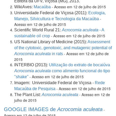
Editora da UFV, Viçosa (MG), 2013.
- Acesso em 12 de julho de 2015
WikiAves:
Macaúba
Universidade Federal de Viçosa (2011):
Ecologia,
-
Manejo, Silvicultura e Tecnologia da Macaúba
Acesso em 12 de julho de 2015
Scientific World Rural 21:
Acrocomia aculeata
- A
- Acesso em 12 de julho de 2015
sustainable oil crop
US National Library of Medicine (2015):
Assessment
of the cytotoxic, genotoxic, and mutagenic potential of
- Acesso em 12 de julho de
Acrocomia aculeata
in rats
2015
INTERBIO (2013):
Utilização do extrato de bocaiúva
Acrocomia aculeata
como alimento funcional do tipo
- Acesso em 12 de julho de 2015
"shake"
Imagem:
Universidade Federal de Viçosa -
Rede
- Acesso em 12 de julho de 2015
Macaúba de Pesquisa
- Acesso em 12 de
The Plant List:
Acrocomia aculeata
julho de 2015
GOOGLE IMAGES de
Acrocomia aculeata
-
Acesso em 12 de julho de 2015