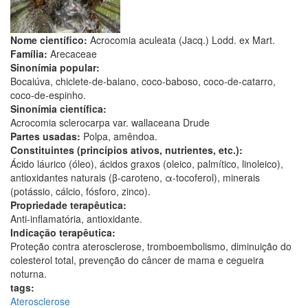
Nome científico:
Acrocomia aculeata (Jacq.) Lodd. ex Mart.
Família:
Arecaceae
Sinonímia popular:
Bocaiúva, chiclete-de-baiano, coco-baboso, coco-de-catarro,
coco-de-espinho.
Sinonímia científica:
Acrocomia sclerocarpa var. wallaceana Drude
Partes usadas:
Polpa, amêndoa.
Constituintes (princípios ativos, nutrientes, etc.):
Ácido láurico (óleo), ácidos graxos (oleico, palmítico, linoleico),
antioxidantes naturais (β-caroteno, α-tocoferol), minerais
(potássio, cálcio, fósforo, zinco).
Propriedade terapêutica:
Anti-inflamatória, antioxidante.
Indicação terapêutica:
Proteção contra aterosclerose, tromboembolismo, diminuição do
colesterol total, prevenção do câncer de mama e cegueira
noturna.
tags:
Aterosclerose