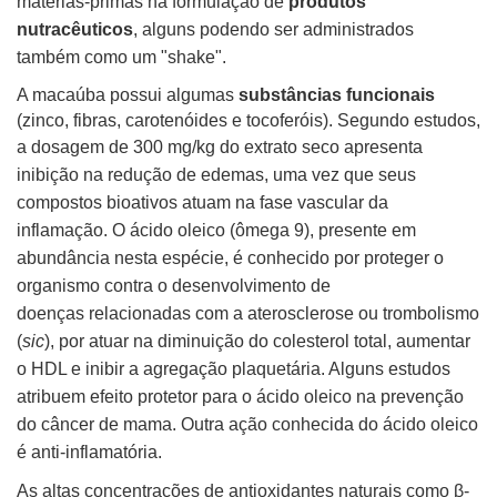
matérias-primas na formulação de
produtos
nutracêuticos
, alguns podendo ser administrados
também como um
"shake".
A macaúba possui algumas
substâncias funcionais
(zinco, fibras, carotenóides e tocoferóis). Segundo estudos,
a dosagem de 300 mg/kg do extrato
seco apresenta
inibição na redução de edemas, uma vez que seus
compostos bioativos atuam na fase vascular da
inflamação.
O ácido oleico (ômega 9), presente em
abundância nesta espécie, é conhecido por proteger o
organismo contra o desenvolvimento de
doenças
relacionadas com a aterosclerose ou trombolismo
(
sic
), por atuar na diminuição do colesterol total, aumentar
o HDL e inibir a agregação plaquetária. Alguns
estudos
atribuem efeito protetor para o ácido oleico na prevenção
do câncer de mama. Outra ação conhecida do ácido oleico
é anti-inflamatória.
As altas concentrações de antioxidantes naturais como β-