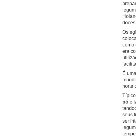
prepar
legume
Holand
doces
Os eg
coloca
como 
era co
utiliz
facilit
É uma 
mundo
norte 
Típico
pó
e l
tandoo
seus f
ser fr
legume
temper