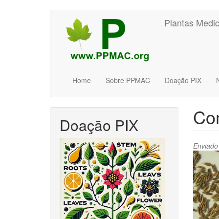
Pular
Plantas Medic
para
o
conteúdo
principal
Home
Sobre PPMAC
Doação PIX
Co
Doação PIX
Enviado