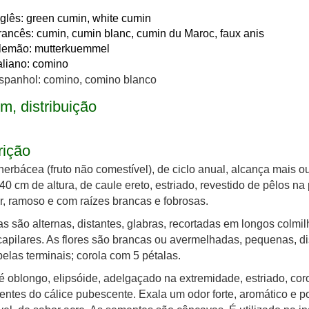
nglês: green cumin, white cumin
rancês: cumin, cumin blanc, cumin du Maroc, faux anis
lemão: mutterkuemmel
taliano: comino
spanhol: comino, comino blanco
m, distribuição
rição
herbácea (fruto não comestível), de ciclo anual, alcança mais o
0 cm de altura, de caule ereto, estriado, revestido de pêlos na 
r, ramoso e com raízes brancas e fobrosas.
as são alternas, distantes, glabras, recortadas em longos colmil
apilares. As flores são brancas ou avermelhadas, pequenas, d
las terminais; corola com 5 pétalas.
 é oblongo, elipsóide, adelgaçado na extremidade, estriado, co
entes do cálice pubescente. Exala um odor forte, aromático e 