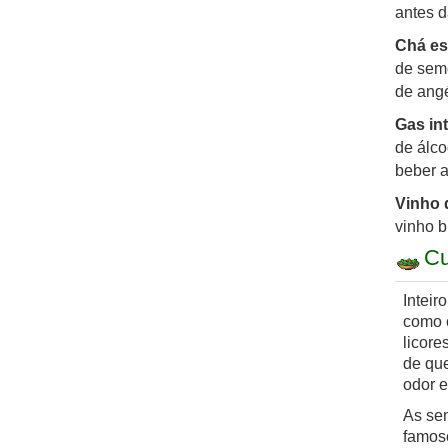
antes d
Chá es
de sem
de angé
Gas int
de álco
beber a
Vinho 
vinho b
Cu
Inteir
como 
licore
de que
odor e
As se
famos