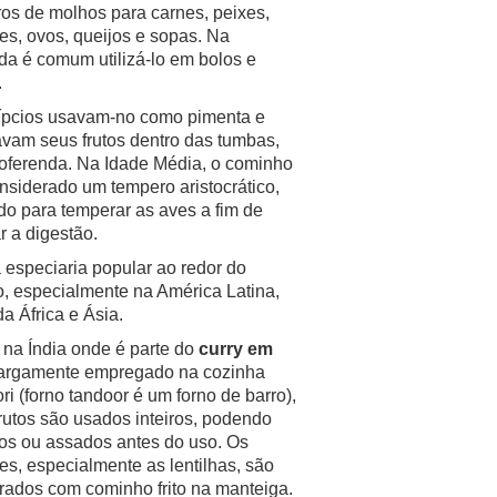
os de molhos para carnes, peixes,
s, ovos, queijos e sopas. Na
a é comum utilizá-lo em bolos e
.
ípcios usavam-no como pimenta e
vam seus frutos dentro das tumbas,
oferenda. Na Idade Média, o cominho
nsiderado um tempero aristocrático,
ado para temperar as aves a fim de
ar a digestão.
especiaria popular ao redor do
, especialmente na América Latina,
da África e Ásia.
 na Índia onde é parte do
curry em
argamente empregado na cozinha
ri (forno tandoor é um forno de barro),
rutos são usados inteiros, podendo
itos ou assados antes do uso. Os
s, especialmente as lentilhas, são
ados com cominho frito na manteiga.