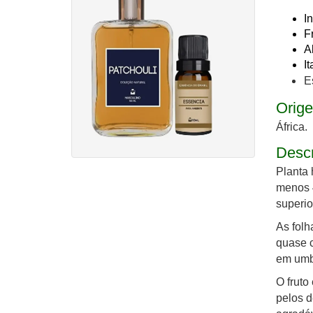
I
F
A
I
E
Orige
África.
Desc
Planta 
menos 4
superio
As folh
quase c
em umbe
O fruto
pelos d