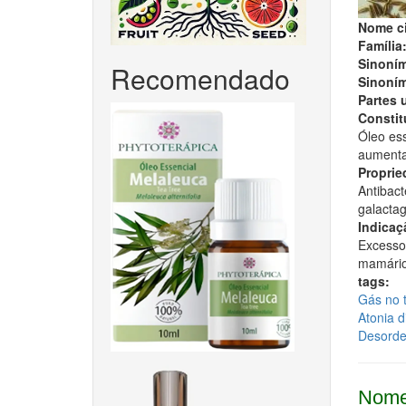
Nome ci
Família
Sinoním
Recomendado
Sinoním
Partes 
Constitu
Óleo ess
aumenta
Proprie
Antibact
galactag
Indicaç
Excesso 
mamário
tags:
Gás no t
Atonia d
Desordem
Nome