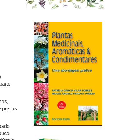
u
parte
hos,
ispostas
roado
pouco