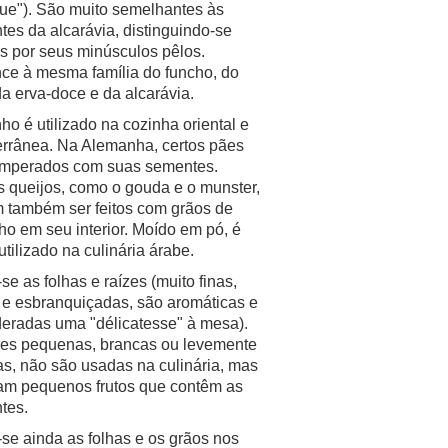
ue"). São muito semelhantes às
es da alcarávia, distinguindo-se
 por seus minúsculos pêlos.
ce à mesma família do funcho, do
da erva-doce e da alcarávia.
o é utilizado na cozinha oriental e
errânea. Na Alemanha, certos pães
emperados com suas sementes.
 queijos, como o gouda e o munster,
 também ser feitos com grãos de
o em seu interior. Moído em pó, é
utilizado na culinária árabe.
e as folhas e raízes (muito finas,
 e esbranquiçadas, são aromáticas e
eradas uma "délicatesse" à mesa).
res pequenas, brancas ou levemente
s, não são usadas na culinária, mas
am pequenos frutos que contêm as
tes.
e ainda as folhas e os grãos nos