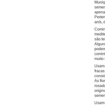
Muniq
sement
apenas
Perten
anís, 
Cominh
medit
são t
Alguns
podem
cominh
muito 
Usam-s
fracas
consid
As flo
rosada
origin
semen
Usam-s