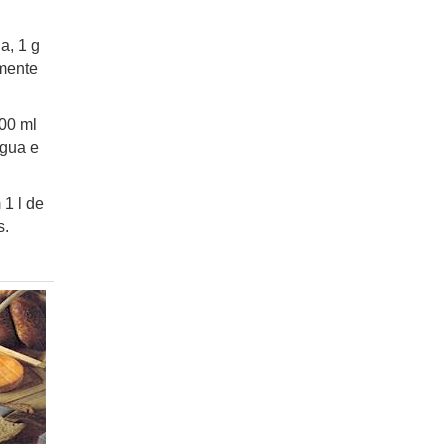
a, 1 g
mente
00 ml
água e
1 l de
s.