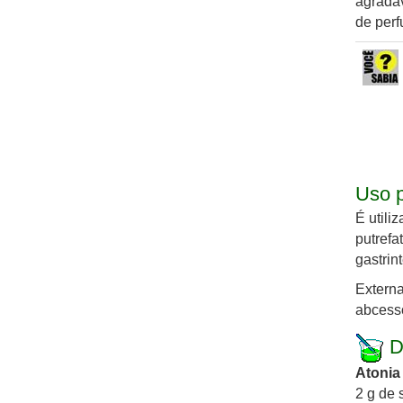
agradáv
de perf
Uso p
É utili
putrefa
gastrin
Externa
abcess
D
Atonia 
2 g de 