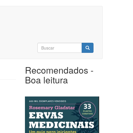
Formulário
de
Buscar
busca
Recomendados -
Boa leitura