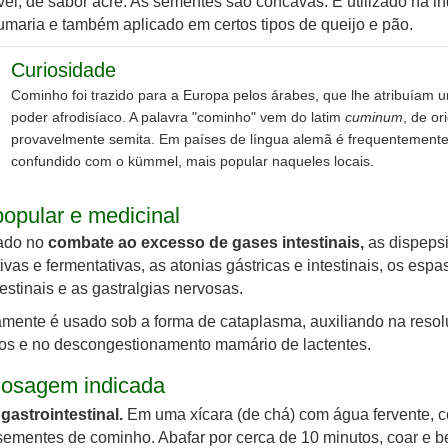
el, de sabor acre. As sementes são côncavas. É utilizado na in
umaria e também aplicado em certos tipos de queijo e pão.
Curiosidade
Cominho foi trazido para a Europa pelos árabes, que lhe atribuíam 
poder afrodisíaco. A palavra "cominho" vem do latim
cuminum
, de o
provavelmente semita. Em países de língua alemã é frequentement
confundido com o kümmel, mais popular naqueles locais.
opular e medicinal
zado no
combate ao excesso de gases intestinais,
as dispeps
tivas e fermentativas, as atonias gástricas e intestinais, os esp
testinais e as gastralgias nervosas.
mente é usado sob a forma de cataplasma, auxiliando na reso
os e no descongestionamento mamário de lactentes.
osagem indicada
gastrointestinal.
Em uma xícara (de chá) com água fervente, c
sementes de cominho. Abafar por cerca de 10 minutos, coar e b