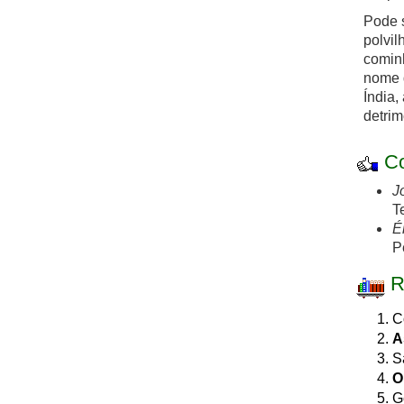
Pode s
polvil
cominh
nome q
Índia,
detrim
Co
J
T
É
P
R
C
A
S
O
G