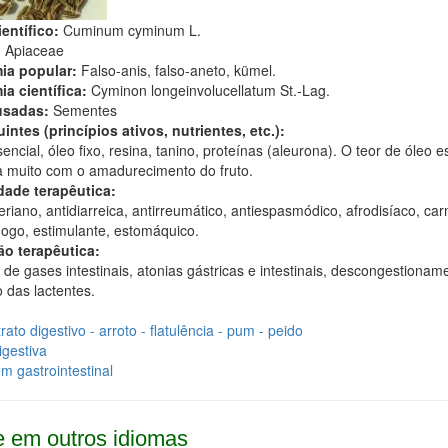
entífico:
Cuminum cyminum L.
:
Apiaceae
ia popular:
Falso-anis, falso-aneto, kümel.
ia científica:
Cyminon longeinvolucellatum St.-Lag.
usadas:
Sementes
intes (princípios ativos, nutrientes, etc.):
encial, óleo fixo, resina, tanino, proteínas (aleurona). O teor de óleo e
 muito com o amadurecimento do fruto.
dade terapêutica:
eriano, antidiarreica, antirreumático, antiespasmódico, afrodisíaco, car
ogo, estimulante, estomáquico.
ão terapêutica:
de gases intestinais, atonias gástricas e intestinais, descongestionam
 das lactentes.
rato digestivo - arroto - flatulência - pum - peido
igestiva
 gastrointestinal
 em outros idiomas