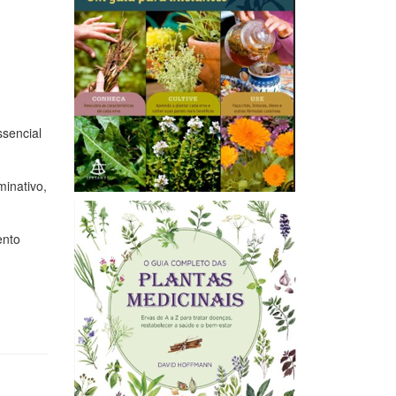
ssencial
minativo,
ento