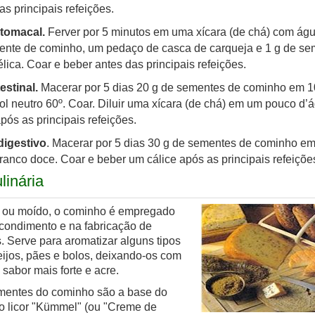
as principais refeições.
tomacal.
Ferver por 5 minutos em uma xícara (de chá) com águ
ente de cominho, um pedaço de casca de carqueja e 1 g de se
lica. Coar e beber antes das principais refeições.
estinal.
Macerar por 5 dias 20 g de sementes de cominho em 1
ol neutro 60º. Coar. Diluir uma xícara (de chá) em um pouco d’
pós as principais refeições.
digestivo
. Macerar por 5 dias 30 g de sementes de cominho em 
ranco doce. Coar e beber um cálice após as principais refeiçõe
linária
o ou moído, o cominho é empregado
condimento e na fabricação de
s. Serve para aromatizar alguns tipos
ijos, pães e bolos, deixando-os com
 sabor mais forte e acre.
mentes do cominho são a base do
o licor "Kümmel" (ou "Creme de