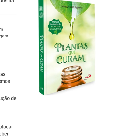
dústria
um
rigem
e
ias
asmos
lução de
olocar
eber