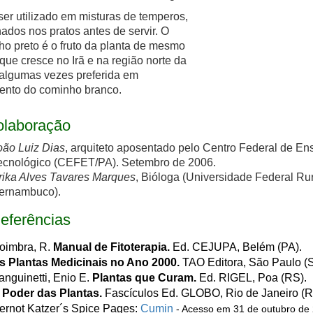
er utilizado em misturas de temperos,
hados nos pratos antes de servir. O
o preto é o fruto da planta de mesmo
ue cresce no Irã e na região norte da
 algumas vezes preferida em
ento do cominho branco.
laboração
oão Luiz Dias
, arquiteto aposentado pelo Centro Federal de En
ecnológico (CEFET/PA). Setembro de 2006.
rika Alves Tavares Marques
, Bióloga (Universidade Federal Ru
ernambuco).
eferências
oimbra, R.
Manual de Fitoterapia.
Ed. CEJUPA, Belém (PA).
s Plantas Medicinais no Ano 2000.
TAO Editora, São Paulo (S
anguinetti, Enio E.
Plantas que Curam.
Ed. RIGEL, Poa (RS).
 Poder das Plantas.
Fascículos Ed. GLOBO, Rio de Janeiro (R
ernot Katzer´s Spice Pages:
Cumin
- Acesso em 31 de outubro de