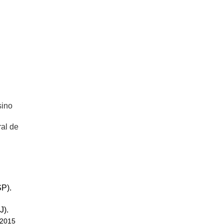
sino
ral de
P).
J).
 2015