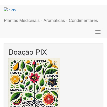
Pular
para
o
Plantas Medicinais - Aromáticas - Condimentares
conteúdo
principal
Toggl
naviga
Doação PIX