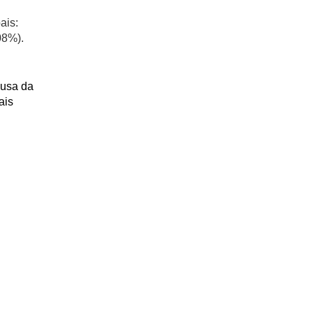
ais:
08%).
ausa da
ais