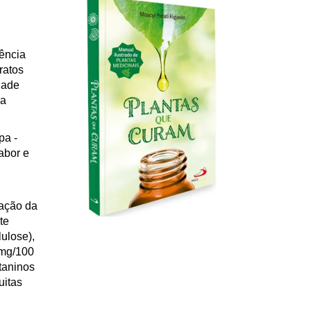
lência
ratos
dade
na
pa -
abor e
fação da
te
ulose),
 mg/100
 taninos
uitas