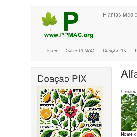
Pular
Plantas Medic
para
o
conteúdo
principal
Home
Sobre PPMAC
Doação PIX
Alf
Doação PIX
Enviado
Nome ci