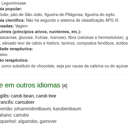
:
Leguminosae
ia popular:
oão, pão-de-São-João, figueira-de-Pitágoras, figueira-do-egito.
ia científica:
Não há segundo o sistema de classificação APG III.
usadas:
Vagem
intes (princípios ativos, nutrientes, etc.):
sacarose, glucose, frutose, manose), fibra (celulose e hemicelulose), 
, elevado teor de cálcio e fósforo, taninos, compostos fenólicos, ácidos
dade terapêutica:
reico
ão terapêutica:
o como substituto do chocolate, seja por causa da cafeína ou do açúcar
 em outros idiomas
[4]
nglês: carob bean, carob tree
rancês: caroubier
lemão: johannisbrotbaum, karubenbaum
aliano: carrubo
spanhol: algarrobo, garrover