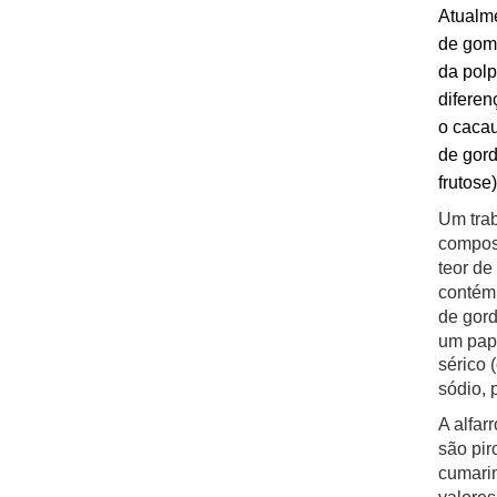
Atualme
de goma
da polp
diferen
o cacau
de gord
frutose
Um trab
compost
teor de
contém 
de gord
um pape
sérico 
sódio, 
A alfar
são pir
cumarin