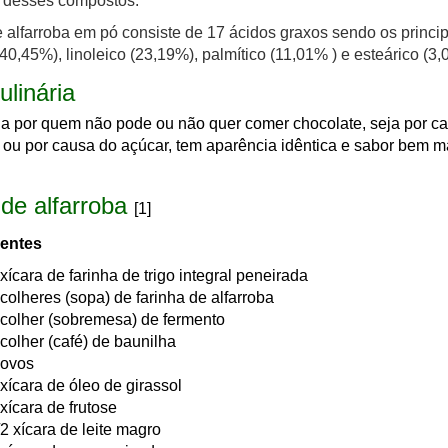
s desses compostos.
 alfarroba em pó consiste de 17 ácidos graxos sendo os princip
(40,45%), linoleico (23,19%), palmítico (11,01% ) e esteárico (3,
ulinária
da por quem não pode ou não quer comer chocolate, seja por c
 ou por causa do açúcar, tem aparência idêntica e sabor bem m
 de alfarroba
[1]
ientes
 xícara de farinha de trigo integral peneirada
 colheres (sopa) de farinha de alfarroba
 colher (sobremesa) de fermento
 colher (café) de baunilha
 ovos
 xícara de óleo de girassol
 xícara de frutose
/2 xícara de leite magro