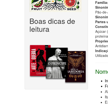
Família
Sinoním
Pão-de-J
Sinoním
Boas dicas de
Partes 
leitura
Constitu
Açúcar (
proteína
Proprie
Antidiar
Indicaç
Utilizad
Nome
I
F
A
It
E