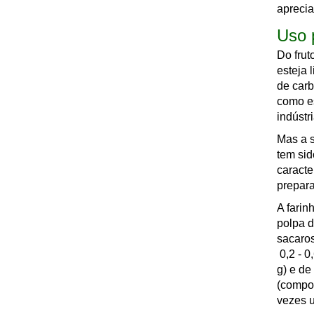
aprecia
Uso 
Do frut
esteja 
de car
como es
indústr
Mas a s
tem sid
caracte
prepara
A farin
polpa 
sacaros
0,2 - 0
g) e de
(compos
vezes u