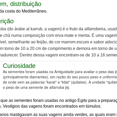
m, distribuição
da costa do Mediterrâneo.
rição
roba (do árabe al karrub, a vagem) é o fruto da alfarrobeira, usa
de chá numa composição com erva-mate e menta. É uma vage
vel, semelhante ao feijão, de cor marrom escuro e sabor adoci
m torno de 10 a 20 cm de comprimento e demora em torno de 
madurecer. Dentro dessa vagem encontram-se de 10 a 16 seme
Curiosidade
As sementes foram usadas na Antiguidade para avaliar o peso das j
(principalmente diamantes), em razão do seu pouco peso e uniformi
de onde vem as palavras "karat" e "kilat" (quilates). A unidade "quilat
o peso de uma semente de alfarroba
.
[4]
que as sementes foram usadas no antigo Egito para a prepara
 Vestígios das vagens foram encontrados em túmulos.
anos mastigavam as suas vagens ainda verdes, as quais eram 