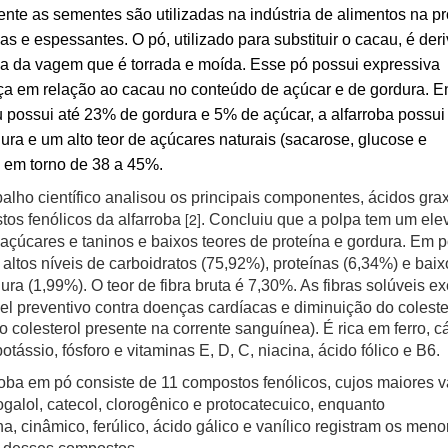
nte as sementes são utilizadas na indústria de alimentos na p
s e espessantes. O pó, utilizado para substituir o cacau, é der
a da vagem que é torrada e moída. Esse pó possui expressiva
ça em relação ao cacau no conteúdo de açúcar e de gordura. 
 possui até 23% de gordura e 5% de açúcar, a alfarroba possui
ura e um alto teor de açúcares naturais (sacarose, glucose e
) em torno de 38 a 45%.
alho científico analisou os principais componentes, ácidos gra
[2]
os fenólicos da alfarroba
. Concluiu que a polpa tem um ele
 açúcares e taninos e baixos teores de proteína e gordura. Em 
altos níveis de carboidratos (75,92%), proteínas (6,34%) e baix
ura (1,99%). O teor de fibra bruta é 7,30%.
As fibras solúveis e
l preventivo contra doenças cardíacas e diminuição do coleste
(o colesterol presente na corrente sanguínea).
É rica em ferro, cá
potássio, fósforo e vitaminas E, D, C, niacina, ácido fólico e B6.
roba em pó consiste de 11 compostos fenólicos, cujos maiores v
ogalol, catecol, clorogênico e protocatecuico, enquanto
a, cinâmico, ferúlico, ácido gálico e vanílico registram os meno