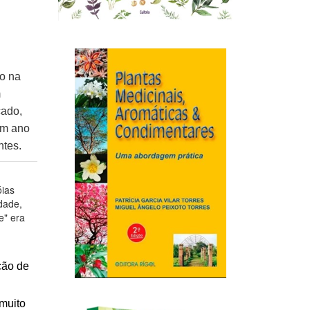
do na
m
cado,
um ano
ntes.
óias
dade,
e" era
ção de
muito