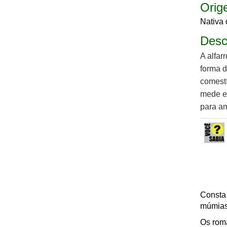
Orige
Nativa 
Desc
A alfar
forma 
comestí
mede e
para a
Consta 
múmias.
Os rom