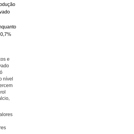
rodução
ivado
Enquanto
 0,7%
xos e
vado
pó
o nível
xercem
rol
lcio,
alores
res