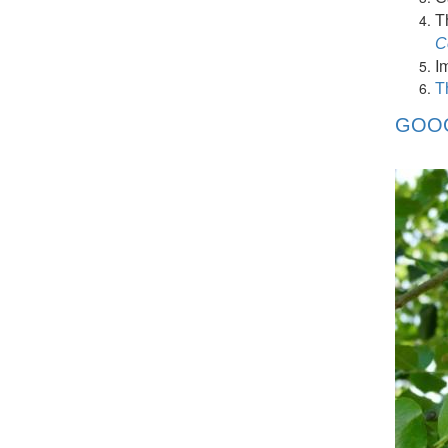
T
C
I
T
GOOG