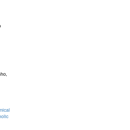
o
ho,
mical
olic