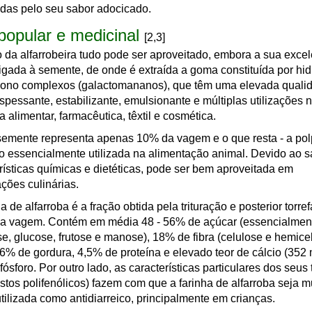
das pelo seu sabor adocicado.
popular e medicinal
[2,3]
o da alfarrobeira tudo pode ser aproveitado, embora a sua exce
ligada à semente, de onde é extraída a goma constituída por hid
bono complexos (galactomananos), que têm uma elevada quali
pessante, estabilizante, emulsionante e múltiplas utilizações 
ia alimentar, farmacêutica, têxtil e cosmética.
emente representa apenas 10% da vagem e o que resta - a pol
o essencialmente utilizada na alimentação animal. Devido ao s
rísticas químicas e dietéticas, pode ser bem aproveitada em
ções culinárias.
ha de alfarroba é a fração obtida pela trituração e posterior torre
da vagem. Contém em média 48 - 56% de açúcar (essencialmen
e, glucose, frutose e manose), 18% de fibra (celulose e hemicel
,6% de gordura, 4,5% de proteína e elevado teor de cálcio (352
 fósforo. Por outro lado, as características particulares dos seus
tos polifenólicos) fazem com que a farinha de alfarroba seja m
tilizada como antidiarreico, principalmente em crianças.