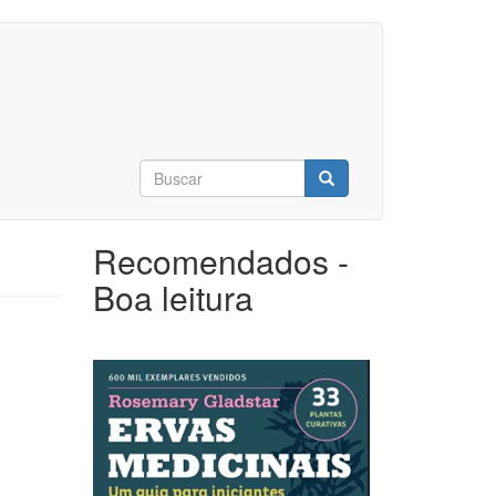
Formulário
de
Buscar
busca
Recomendados -
Boa leitura