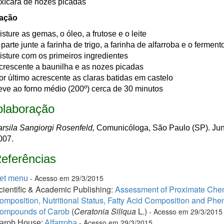
 xícara de nozes picadas
ação
isture as gemas, o óleo, a frutose e o leite
parte junte a farinha de trigo, a farinha de alfarroba e o ferment
isture com os primeiros ingredientes
crescente a baunilha e as nozes picadas
or último acrescente as claras batidas em castelo
eve ao forno médio (200º) cerca de 30 minutos
laboração
arsila Sangiorgi Rosenfeld,
Comunicóloga, São Paulo (SP). J
un
007.
eferências
- Acesso em 29/3/2015
et menu
cientific & Academic Publishing:
Assessment of Proximate Che
omposition, Nutritional Status, Fatty Acid Composition and Phen
ompounds of Carob
(
Ceratonia Siliqua
L.)
- A
cesso em 29/3/2015
- A
cesso em 29/3/2015
arob House:
Alfarroba