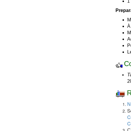
1
Prepar
M
À 
M
A
P
L
Co
T
2
R
N
S
C
C
C