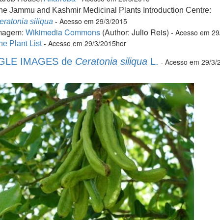
he Jammu and Kashmir Medicinal Plants Introduction Centre:
- A
cesso em 29/3/2015
eratonia siliqua
magem:
Wikimedia Commons
(Author: Julio Reis)
- A
cesso em 29
- A
cesso em 29/3/2015hor
he Plant List
LE IMAGES de
Ceratonia siliqua
L.
- A
cesso em 29/3/