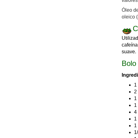
valore
Óleo de
oleico 
C
Utiliza
cafeína
suave.
Bolo
Ingred
1
2
1
1
4
1
1
1