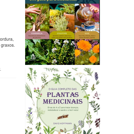
gordura,
 graxos.
.