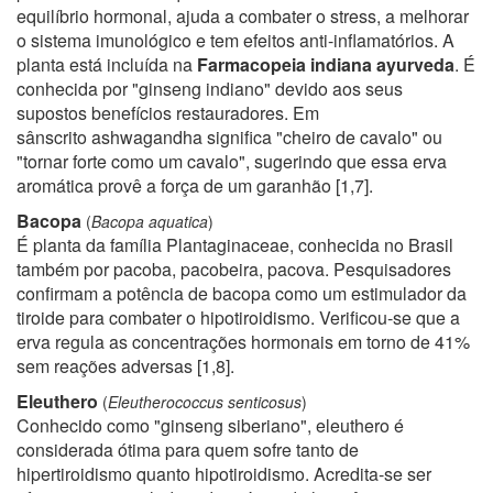
equilíbrio hormonal, ajuda a combater o stress, a melhorar
o sistema imunológico e tem efeitos anti-inflamatórios. A
planta está incluída na
Farmacopeia indiana ayurveda
. É
conhecida por "ginseng indiano" devido aos seus
supostos benefícios restauradores. Em
sânscrito ashwagandha significa "cheiro de cavalo" ou
"tornar forte como um cavalo", sugerindo que essa erva
aromática provê a força de um garanhão
[1,7]
.
Bacopa
(
Bacopa aquatica
)
É planta da família Plantaginaceae, conhecida no Brasil
também por pacoba, pacobeira, pacova. Pesquisadores
confirmam a potência de bacopa como um estimulador da
tiroide para combater o hipotiroidismo. Verificou-se que a
erva regula as concentrações hormonais em torno de 41%
sem reações adversas
[1,8]
.
Eleuthero
(
Eleutherococcus senticosus
)
Conhecido como "ginseng siberiano", eleuthero é
considerada ótima para quem sofre tanto de
hipertiroidismo quanto hipotiroidismo. Acredita-se ser