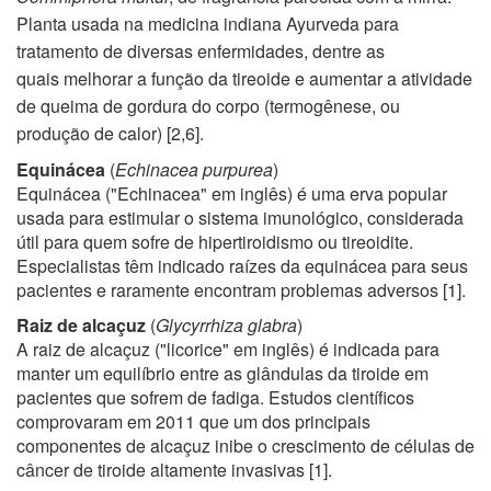
Planta usada na medicina indiana Ayurveda para
tratamento de diversas enfermidades, dentre as
quais melhorar a função da tireoide e aumentar a atividade
de queima de gordura do corpo (termogênese, ou
produção de calor) [2,6].
Equinácea
(
Echinacea purpurea
)
Equinácea ("Echinacea" em inglês) é uma erva popular
usada para estimular o sistema imunológico, considerada
útil para quem sofre de hipertiroidismo ou tireoidite.
Especialistas têm indicado raízes da equinácea para seus
pacientes e raramente encontram problemas adversos [1]
.
Raiz de alcaçuz
(
Glycyrrhiza glabra
)
A raiz de alcaçuz ("licorice" em inglês) é indicada para
manter um equilíbrio entre as glândulas da tiroide em
pacientes que sofrem de fadiga. Estudos científicos
comprovaram em 2011 que um dos principais
componentes de alcaçuz inibe o crescimento de células de
câncer de tiroide altamente invasivas
[1]
.