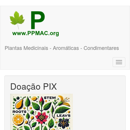
Pular
para
o
conteúdo
principal
Plantas Medicinais - Aromáticas - Condimentares
Toggl
naviga
Doação PIX