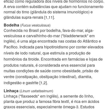
eficaz como reguladora dos níveis de hormônios no corpo.
A erva contém substâncias que ajudam no funcionamento
normal do timo (glândula do sistema imunológico) e
glândulas supra-renais
[1,11]
.
Bodelha
(
Fucus vesiculosus
)
Conhecida no Brasil por bodelha, fava-do-mar, alga-
vesiculosa e carvalhinho-do-mar ("bladderwrack" em
inglês), é uma alga encontrada nas costas do Atlântico e
Pacífico. Indicada para hipotiroidismo
por conter elevados
níveis de iodo natural, que estimula a produção de
hormônios da tiroide. Encontrada em farmácias e lojas de
produtos naturais,
é considerada erva essencial para
muitas condições de saúde como obesidade, prisão de
ventre (
constipação, obstipação intestinal
),
diarréia,
indigestão e gastrite
[1,2]
.
Linhaça
(
Linum usitatissimum
)
Linhaça ("flaxseeds" em inglês), a semente do linho,
planta que produz a famosa fibra textil, é rica em ácidos
graxos essenciais, especialmente ômega-3. Estudos