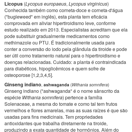
Licopus
(
Lycopus europaeus
,
Lycopus virginicus
)
Conhecida também como corneta-doce e corneta-d'água
("bugleweed" em inglês), esta planta tem eficácia
comprovada em aliviar hipertiroidismo leve, conforme
estudo realizado em 2013. Especialistas acreditam que ela
pode substituir gradualmente medicamentos como
methimazole ou PTU. É tradicionalmente usada para
conter a conversão do iodo pela glândula da tiroide e pode
ser útil como tratamento natural para o hipertiroidismo e
doenças relacionadas. Cuidado: a planta é contraindicada
para diabéticos, hipoglicêmicos e quem sofre de
osteoporose
[1,2,3,4,5]
.
Ginseng indiano
,
ashwaganda
(
Withania somnifera
)
Ginseng indiano ("ashwaganda" é o nome sânscrito da
espécie
Withania somnifera
) pertence a família
Solenaceae, a mesma do tomate e como tal tem frutos
vermelhos e flores amarelas, mas as suas raízes é que são
usadas para fins medicinais. Tem propriedades
antioxidantes que trabalha diretamente na tiroide,
produzindo a exata quantidade de hormônios. Além do