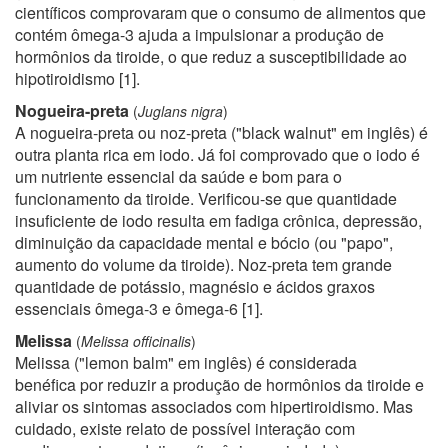
científicos comprovaram que o consumo de alimentos que
contém ômega-3 ajuda a impulsionar a produção de
hormônios da tiroide, o que reduz a susceptibilidade ao
hipotiroidismo
[1]
.
Nogueira-preta
(
Juglans nigra
)
A nogueira-preta ou noz-preta ("black walnut" em inglês) é
outra planta rica em iodo. Já foi comprovado que o iodo é
um nutriente essencial da saúde e bom para o
funcionamento da tiroide. Verificou-se que quantidade
insuficiente de iodo resulta em fadiga crônica, depressão,
diminuição da capacidade mental e bócio (ou "papo",
aumento do volume da tiroide). Noz-preta tem grande
quantidade de potássio, magnésio e ácidos graxos
essenciais ômega-3 e ômega-6
[1]
.
Melissa
(
Melissa officinalis
)
Melissa ("lemon balm" em inglês) é considerada
benéfica por reduzir a produção de hormônios da tiroide e
aliviar os sintomas associados com hipertiroidismo. Mas
cuidado, existe relato de possível interação com