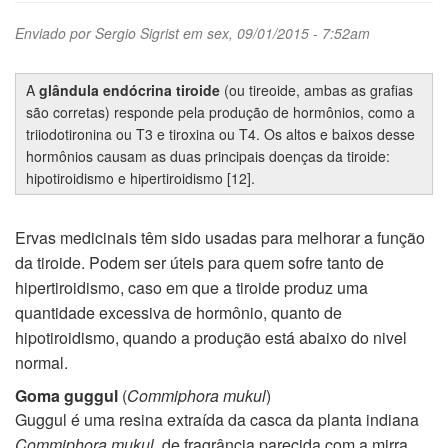
Enviado por
Sergio Sigrist
em sex, 09/01/2015 - 7:52am
A
glândula endócrina tiroide
(ou tireoide, ambas as grafias
são corretas) responde pela produção de hormônios, como a
triiodotironina ou T3 e tiroxina ou T4. Os altos e baixos desse
hormônios causam as duas principais doenças da tiroide:
hipotiroidismo e hipertiroidismo [12].
Ervas medicinais têm sido usadas para melhorar a função
da tiroide. Podem ser úteis para quem sofre tanto de
hipertiroidismo, caso em que a tiroide produz uma
quantidade excessiva de hormônio, quanto de
hipotiroidismo, quando a produção está abaixo do nivel
normal.
Goma guggul
(
Commiphora mukul
)
Guggul é uma resina extraída da casca da planta indiana
Commiphora mukul
, de fragrância parecida com a mirra.